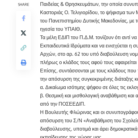
Παιδείας & Θρησκευμάτων, την οποία συνυπ
SHARE
Καστοριάς Ο. Τελιγιορίδου, το ψήφισμα τω
του Πανεπιστημίου Δυτικής Μακεδονίας, με 
ηγεσία του ΥΠΑΙΘ.
Τα μέλη ΕΔΙΠ του Π.Δ.Μ. τονίζουν ότι αντί ν
Εκπαιδευτικά Ιδρύματα και να ενισχύεται η 
Αρχών, στο αρ. 62 του υπό διαβούλευση νο
πλήρως ο κλάδος τους αφού τους αφαιρείται
Επίσης, συντάσσονται με τους κλάδους που π
την απόσυρση της συγκεκριμένης διάταξης κα
α. Δικαίωμα ισότιμης ψήφου σε όλες τις εκλο
β. Θεσμική και μισθολογική αναβάθμιση και
από την ΠΟΣΕΕΔΙΠ.
Η Βουλευτής Φλώρινας και οι συνυπογράφου
απόσυρση του Σ/Ν «Αναβάθμιση του Σχολείου
διαβούλευσης, υποτιμά και άρει δημοκρατικά
εκπαίδευσης της χώρας μας.