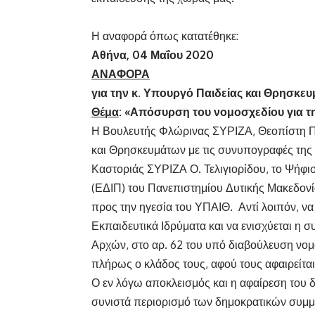
Η αναφορά όπως κατατέθηκε:
Αθήνα, 04 Μαΐου 2020
ΑΝΑΦΟΡΑ
για την κ. Υπουργό Παιδείας και Θρησκε
Θέμα
: «Απόσυρση του νομοσχεδίου για τη
Η Βουλευτής Φλώρινας ΣΥΡΙΖΑ, Θεοπίστη Πέ
και Θρησκευμάτων με τις συνυπογραφές της 
Καστοριάς ΣΥΡΙΖΑ Ο. Τελιγιορίδου, το Ψή
(ΕΔΙΠ) του Πανεπιστημίου Δυτικής Μακεδονία
προς την ηγεσία του ΥΠΑΙΘ. Αντί λοιπόν, να
Εκπαιδευτικά Ιδρύματα και να ενισχύεται η 
Αρχών, στο αρ. 62 του υπό διαβούλευση νο
πλήρως ο κλάδος τους, αφού τους αφαιρείτα
Ο εν λόγω αποκλεισμός και η αφαίρεση του 
συνιστά περιορισμό των δημοκρατικών συμμ