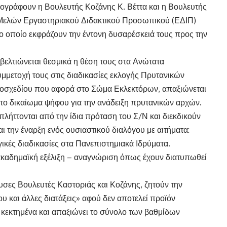
ογράφουν η Βουλευτής Κοζάνης Κ. Βέττα και η Βουλευτής
ν Μελών Εργαστηριακού Διδακτικού Προσωπικού (ΕΔΙΠ)
το οποίο εκφράζουν την έντονη δυσαρέσκειά τους προς την
α βελτιώνεται θεσμικά η θέση τους στα Ανώτατα
συμμετοχή τους στις διαδικασίες εκλογής Πρυτανικών
μοσχεδίου που αφορά στο Σώμα Εκλεκτόρων, απαξιώνεται
 το δικαίωμα ψήφου για την ανάδειξη πρυτανικών αρχών.
λήττονται από την ίδια πρόταση του Σ/Ν και διεκδικούν
ι την έναρξη ενός ουσιαστικού διαλόγου με αιτήματα:
γικές διαδικασίες στα Πανεπιστημιακά Ιδρύματα.
 ακαδημαϊκή εξέλιξη – αναγνώριση όπως έχουν διατυπωθεί
σες Βουλευτές Καστοριάς και Κοζάνης, ζητούν την
 και άλλες διατάξεις» αφού δεν αποτελεί προϊόν
 κεκτημένα και απαξιώνει το σύνολο των βαθμίδων