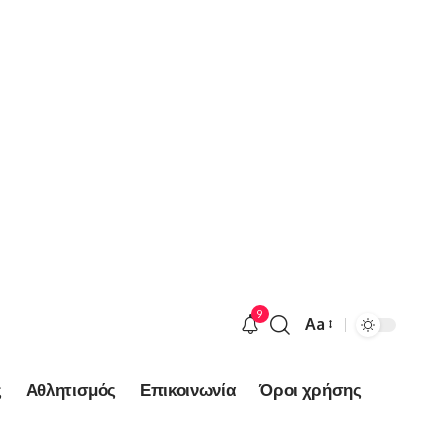
9
Aa
Font
Resizer
ς
Αθλητισμός
Επικοινωνία
Όροι χρήσης