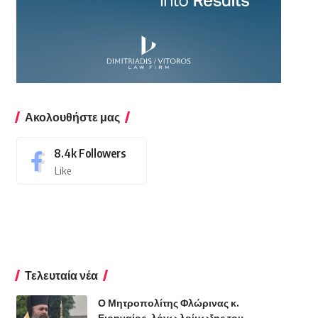
Ακολουθήστε μας
8.4k
Followers
Like
Τελευταία νέα
Ο Μητροπολίτης Φλώρινας κ.
Ειρηναίος, λόγω λοίμωξης του