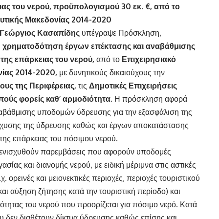
ιας του νερού, προϋπολογισμού 30 εκ. €,
από το
υτικής Μακεδονίας 2014-2020
. Γεώργιος Κασαπίδης
υπέγραψε Πρόσκληση,
 χρηματοδότηση έργων επέκτασης και αναβάθμισης
της επάρκειας του νερού,
από το
Επιχειρησιακό
νίας 2014-2020,
με δυνητικούς δικαιούχους την
ους της Περιφέρειας,
τις
Δημοτικές Επιχειρήσεις
πούς φορείς καθ’ αρμοδιότητα.
Η πρόσκληση αφορά
αβάθμισης υποδομών ύδρευσης για την εξασφάλιση της
ίσχυσης της ύδρευσης καθώς και έργων αποκατάστασης
της επάρκειας του πόσιμου νερού.
α ενισχυθούν παρεμβάσεις που αφορούν υποδομές
σίας και διανομής νερού, με ειδική μέριμνα στις αστικές
χ. ορεινές και μειονεκτικές περιοχές, περιοχές τουριστικού
αι αύξηση ζήτησης κατά την τουριστική περίοδο) και
ιότητας του νερού που προορίζεται για πόσιμο νερό. Κατά
υ δεν διαθέτουν δίκτυα ύδρευσης καθώς επίσης και