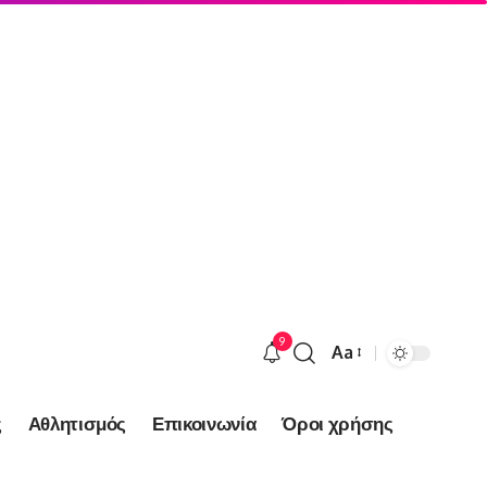
9
Aa
Font
Resizer
ς
Αθλητισμός
Επικοινωνία
Όροι χρήσης