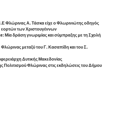
Π.Ε Φλώρινας Α. Τάσκα είχε ο Φλωρινιώτης οδηγός
ν εορτών των Χριστουγέννων
lace: Μία δράση γνωριμίας και σύμπραξης με τη Σχολή
Φλώρινας μεταξύ του Γ. Κασαπίδη και του Σ.
ιφερειάρχη Δυτικής Μακεδονίας
ης Πολιτισμού Φλώρινας στις εκδηλώσεις του Δήμου