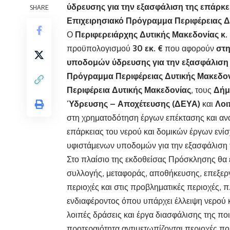
ύδρευσης
για την εξασφάλιση της επάρκε
SHARE
Επιχειρησιακό Πρόγραμμα Περιφέρειας Δ
Ο
Περιφερειάρχης Δυτικής Μακεδονίας κ
προϋπολογισμού
30 εκ.
€
που αφορούν
στη
υποδομών ύδρευσης για την εξασφάλιση 
Πρόγραμμα Περιφέρειας Δυτικής Μακεδο
Περιφέρεια Δυτικής Μακεδονίας
, τους
Δήμ
Ύδρευσης – Αποχέτευσης (ΔΕΥΑ)
και
Λοι
στη χρηματοδότηση έργων επέκτασης και αν
επάρκειας του νερού και δομικών έργων εν
υφιστάμενων υποδομών για την εξασφάλιση 
Στο πλαίσιο της εκδοθείσας Πρόσκλησης θ
συλλογής, μεταφοράς, αποθήκευσης, επεξεργα
περιοχές και στις προβληματικές περιοχές, π.
ενδιαφέροντος όπου υπάρχει έλλειψη νερού κ
λοιπές δράσεις και έργα διασφάλισης της πο
προτεραιότητα αντιμετωπίζονται περιοχές πο