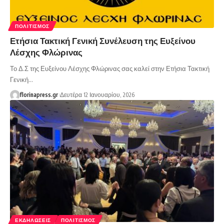
ΠΟΛΙΤΙΣΜΌΣ
Ετήσια Τακτική Γενική Συνέλευση της Ευξείνου
Λέσχης Φλώρινας
Το Δ.Σ της Ευξείνου Λέσχης Φλώρινας σας καλεί στην Ετήσια Τακτική
Γενική…
florinapress.gr
Δευτέρα 12 Ιανουαρίου, 2026
ΕΚΔΗΛΏΣΕΙΣ
ΠΟΛΙΤΙΣΜΌΣ