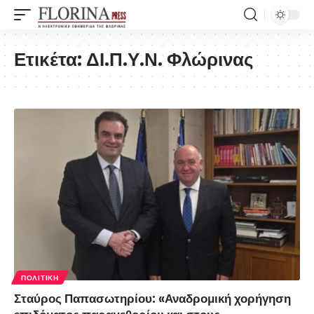
Ετικέτα:
ΔΙ.Π.Υ.Ν. Φλώρινας
ΠΟΛΙΤΙΚΉ
Σταύρος Παπασωτηρίου: «Αναδρομική χορήγηση
επιδόματος παραμεθορίου και στους