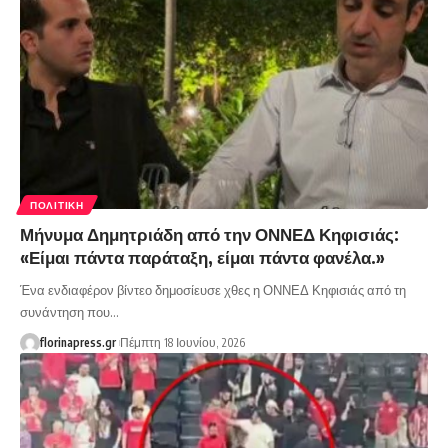
ΠΟΛΙΤΙΚΉ
Μήνυμα Δημητριάδη από την ΟΝΝΕΔ Κηφισιάς:
«Είμαι πάντα παράταξη, είμαι πάντα φανέλα.»
Ένα ενδιαφέρον βίντεο δημοσίευσε χθες η ΟΝΝΕΔ Κηφισιάς από τη
συνάντηση που…
florinapress.gr
Πέμπτη 18 Ιουνίου, 2026