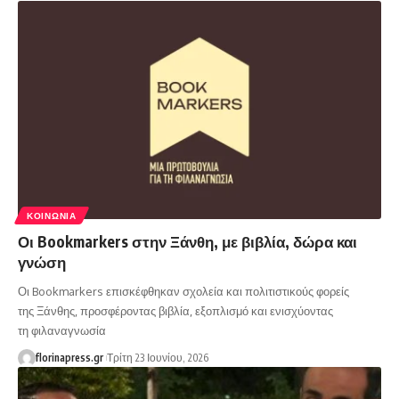
ΚΟΙΝΩΝΊΑ
Οι Bookmarkers στην Ξάνθη, με βιβλία, δώρα και
γνώση
Οι Bookmarkers επισκέφθηκαν σχολεία και πολιτιστικούς φορείς
της Ξάνθης, προσφέροντας βιβλία, εξοπλισμό και ενισχύοντας
τη φιλαναγνωσία
florinapress.gr
Τρίτη 23 Ιουνίου, 2026