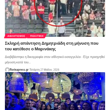
ΑΘΛΗΤΙΣΜΌΣ
ΠΟΛΙΤΙΚΉ
Σκληρή απάντηση Δημητριάδη στη μήνυση που
του κατέθεσε ο Μαρινάκης
Διαβιβάστηκε η δικογραφία στον αθλητικό εισαγγελέα - Είχε προηγηθεί
μήνυση κατά του…
florinapress.gr
Τετάρτη 27 Μαΐου, 2026