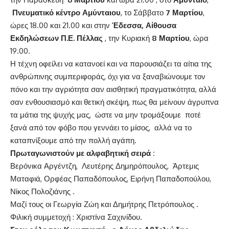
Πνευματικό κέντρο Αμύνταιου
, το Σάββατο
7 Μαρτίου
,
ώρες 18.00 και 21.00 και στην
Έδεσσα, Αίθουσα
Εκδηλώσεων Π.Ε. Πέλλας
, την Κυριακή
8 Μαρτίου
, ώρα
19.00.
Η τέχνη οφείλει να κατανοεί και να παρουσιάζει τα αίτια της
ανθρώπινης συμπεριφοράς, όχι για να ξαναβιώνουμε τον
πόνο και την αγριότητα σαν αισθητική πραγματικότητα, αλλά
σαν ενθουσιασμό και θετική σκέψη, πως θα μείνουν άγρυπνα
τα μάτια της ψυχής μας, ώστε να μην τρομάξουμε ποτέ
ξανά από τον φόβο που γεννάει το μίσος, αλλά να το
καταπνίξουμε από την πολλή αγάπη.
Πρωταγωνιστούν με αλφαβητική σειρά :
Βερόνικα Αργέντζη, Λευτέρης Δημηρόπουλος, Άρτεμις
Ματαφιά, Ορφέας Παπαδόπουλος, Ειρήνη Παπαδοπούλου,
Νίκος Πολοζιάνης .
Μαζί τους οι Γεωργία Ζώη και Δημήτρης Πετρόπουλος .
Φιλική συμμετοχή : Χριστίνα Σαχινίδου.