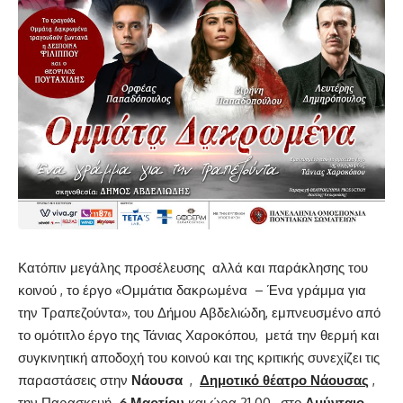
Κατόπιν μεγάλης προσέλευσης αλλά και παράκλησης του
κοινού , το έργο «Ομμάτια δακρωμένα – Ένα γράμμα για
την Τραπεζούντα», του Δήμου Αβδελιώδη, εμπνευσμένο από
το ομότιτλο έργο της Τάνιας Χαροκόπου, μετά την θερμή και
συγκινητική αποδοχή του κοινού και της κριτικής συνεχίζει τις
παραστάσεις στην
Νάουσα
,
Δημοτικό θέατρο Νάουσας
,
την Παρασκευή
6 Μαρτίου
και ώρα 21.00 , στο
Αμύνταιο
,