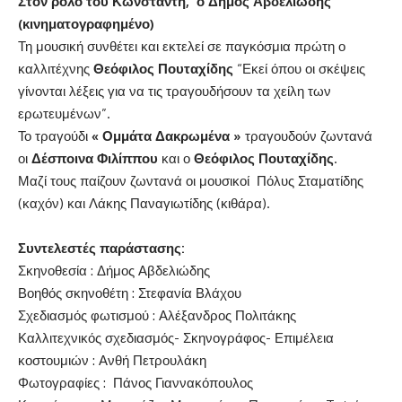
Στον ρόλο του Κωνσταντή, ο Δήμος Αβδελιώδης
(κινηματογραφημένο)
Τη μουσική συνθέτει και εκτελεί σε παγκόσμια πρώτη ο
καλλιτέχνης
Θεόφιλος Πουταχίδης
“Εκεί όπου οι σκέψεις
γίνονται λέξεις για να τις τραγουδήσουν τα χείλη των
ερωτευμένων”.
Το τραγούδι
« Ομμάτα Δακρωμένα »
τραγουδούν ζωντανά
οι
Δέσποινα Φιλίππου
και ο
Θεόφιλος Πουταχίδης
.
Μαζί τους παίζουν ζωντανά οι μουσικοί Πόλυς Σταματίδης
(καχόν) και Λάκης Παναγιωτίδης (κιθάρα).
Συντελεστές παράστασης:
Σκηνοθεσία : Δήμος Αβδελιώδης
Βοηθός σκηνοθέτη : Στεφανία Βλάχου
Σχεδιασμός φωτισμού : Αλέξανδρος Πολιτάκης
Καλλιτεχνικός σχεδιασμός- Σκηνογράφος- Επιμέλεια
κοστουμιών : Ανθή Πετρουλάκη
Φωτογραφίες : Πάνος Γιαννακόπουλος