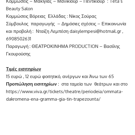
Κομμώσεις – Μακιγιάζ – Μανικιούρ – Πεντικιούρ : Teta’s
Beauty Salon
Κομμώσεις Βόρειας Ελλάδας : Νίκος Σούρας
Σύμβουλος παραγωγής – Δημόσιες σχέσεις – Επικοινωνία
και προβολή : Νταίζη Λεμπέση
daisylempesi@hotmail.gr
,
6908502631
Παραγωγή : ΘΕΑΤΡΟΚΙΝΗΜΑ PRODUCTION – Βασίλης
Γκουρούσης
Τιμές εισιτηρίων
15 ευρώ , 12 ευρώ φοιτητικό, ανέργων και Άνω των 65
Προπώληση εισιτηρίων :
στα ταμεία των θεάτρων και στο
https://www.viva.gr/tickets/theatre/periodeia/ommata-
dakromena-ena-gramma-gia-tin-trapezounta/