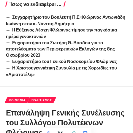
Ίσως να ενδιαφέρει ...
Συγχαρητήριο του Βουλευτή Π.Ε Φλώρινας Αντωνιάδη
Ιωάννη στον κ. Νάντση Δημήτριο
H Εύξεινος Λέσχη Φλώρινας τίμησε την παγκόσμια
ημέρα γενοκτονιών
Ευχαριστήριο του Σωτήρη Θ. Βόσδου για τα
αποτελέσματα των Περιφερειακών Εκλογών της 8ης
Οκτωβρίου 2023
Ευχαριστήριο του Γενικού Νοσοκομείου Φλώρινας
Η Χριστουγεννιάτικη Συναυλία με τις Χορωδίες του
«Αριστοτέλη»
ΚΟΙΝΩΝΊΑ
ΠΟΛΙΤΙΣΜΌΣ
Επανάληψη Γενικής Συνέλευσης
του Συλλόγου Πολυτέκνων
Φλώρινας