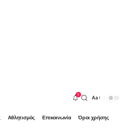
9
Aa
Font
Resizer
ς
Αθλητισμός
Επικοινωνία
Όροι χρήσης