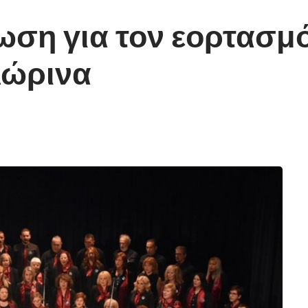
ωση για τον εορτασμό
λώρινα