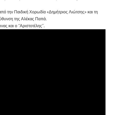
πό την Παιδική Χορωδία «Δημήτριος Λιώτσης» και τη
εύθυνση της Αλέκας Παπά.
νας και ο “Αριστοτέλης”.