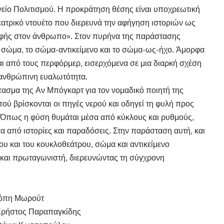
είο Πολιτισμού. Η προκράτηση θέσης είναι υποχρεωτική
θεατρικό ντουέτο που διερευνά την αφήγηση ιστοριών ως
ροφής στον άνθρωπο». Στον πυρήνα της παράστασης
ο σώμα, το σώμα-αντικείμενο και το σώμα-ως-ήχο. Άμορφα
αι από τους περφόρμερ, εισερχόμενα σε μια διαρκή σχέση
 ανθρώπινη ευαλωτότητα.
πασμα της Αν Μπόγκαρτ για τον νομαδικό ποιητή της
πού βρίσκονται οι πηγές νερού και οδηγεί τη φυλή προς
ή. Όπως η φύση θυμάται μέσα από κύκλους και ρυθμούς,
α από ιστορίες και παραδόσεις. Στην παράσταση αυτή, και
υ και του κουκλοθεάτρου, σώμα και αντικείμενο
 και πρωταγωνιστή, διερευνώντας τη σύγχρονη
λόπη Μωρούτ
 Χρήστος Παραπαγκίδης