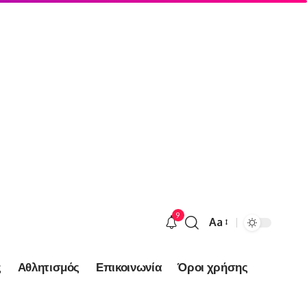
9
Aa
Font
Resizer
ς
Αθλητισμός
Επικοινωνία
Όροι χρήσης