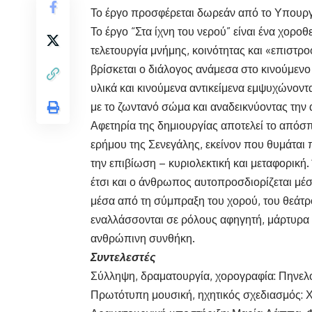
Το έργο προσφέρεται δωρεάν από το Υπουργ
Το έργο “Στα ίχνη του νερού” είναι ένα χορο
τελετουργία μνήμης, κοινότητας και «επιστ
βρίσκεται ο διάλογος ανάμεσα στο κινούμεν
υλικά και κινούμενα αντικείμενα εμψυχώνοντ
με το ζωντανό σώμα και αναδεικνύοντας την
Αφετηρία της δημιουργίας αποτελεί το απόσ
ερήμου της Σενεγάλης, εκείνον που θυμάται 
την επιβίωση – κυριολεκτική και μεταφορικ
έτσι και ο άνθρωπος αυτοπροσδιορίζεται μέσ
μέσα από τη σύμπραξη του χορού, του θεάτρο
εναλλάσσονται σε ρόλους αφηγητή, μάρτυρα
ανθρώπινη συνθήκη.
Συντελεστές
Σύλληψη, δραματουργία, χορογραφία: Πηνε
Πρωτότυπη μουσική, ηχητικός σχεδιασμός: