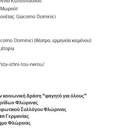
 Φένια Κωτσοπούλου
η Μωρούτ
ιονέτας: Giacomo Dominici
omo Dominici (θέατρο, ερμηνεία κειμένου)
ltopia
/sta-ichni-tou-nerou/
ν κοινωνική δράση “φαγητό για όλους”
ληνίδων Φλώρινας
ειρωτικού Συλλόγου Φλώρινας
en Γερμανίας
Δήμο Φλώρινας