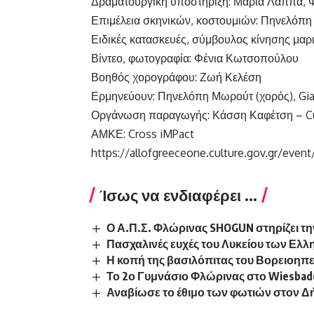
Δραματουργική υποστήριξη: Μαρία Λάππα,
Επιμέλεια σκηνικών, κοστουμιών: Πηνελόπ
Ειδικές κατασκευές, σύμβουλος κίνησης μαρ
Βίντεο, φωτογραφία: Φένια Κωτσοπούλου
Βοηθός χορογράφου: Ζωή Κελέση
Ερμηνεύουν: Πηνελόπη Μωρούτ (χορός), Giac
Οργάνωση παραγωγής: Κάσση Καφέτση – Cu
ΑΜΚΕ: Cross iMPact
https://allofgreeceone.culture.gov.gr/event
Ίσως να ενδιαφέρει ...
Ο Α.Π.Σ. Φλώρινας SHOGUN στηρίζει τη
Πασχαλινές ευχές του Λυκείου των Ελ
Η κοπή της βασιλόπιτας του Βορειοηπ
Το 2ο Γυμνάσιο Φλώρινας στο Wiesbad
Αναβίωσε το έθιμο των φωτιών στον 