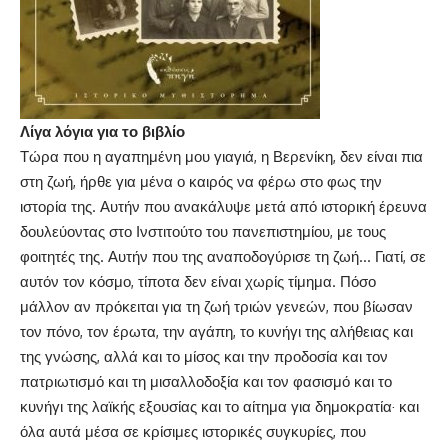
Λίγα λόγια για το βιβλίο
Τώρα που η αγαπημένη μου γιαγιά, η Βερενίκη, δεν είναι πια
στη ζωή, ήρθε για μένα ο καιρός να φέρω στο φως την
ιστορία της. Αυτήν που ανακάλυψε μετά από ιστορική έρευνα
δουλεύοντας στο Ινστιτούτο του πανεπιστημίου, με τους
φοιτητές της. Αυτήν που της αναποδογύρισε τη ζωή… Γιατί, σε
αυτόν τον κόσμο, τίποτα δεν είναι χωρίς τίμημα. Πόσο
μάλλον αν πρόκειται για τη ζωή τριών γενεών, που βίωσαν
τον πόνο, τον έρωτα, την αγάπη, το κυνήγι της αλήθειας και
της γνώσης, αλλά και το μίσος και την προδοσία και τον
πατριωτισμό και τη μισαλλοδοξία και τον φασισμό και το
κυνήγι της λαϊκής εξουσίας και το αίτημα για δημοκρατία· και
όλα αυτά μέσα σε κρίσιμες ιστορικές συγκυρίες, που