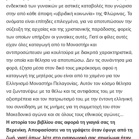
ενδεικτικά των γυναικών με αστικές καταβολές που γνώρισα
στην από κάθε άποψη «υβριδική κοινωνία» της Φλώρινας. Τα
ονόματα είναι επίτηδες επιλεγμένα, για να αποτυπώσουν την
σύζευξη της αρχαίας και της χριστιανικής παράδοσης, φορείς
των οποίων υπήρξαν οι γυναίκες αυτές. Γιατί οι φίλες αυτές
είχαν όλες καταγωγή από το Μοναστήρι και
αντιπροσώπευαν μια κουλτούρα με διακριτά χαρακτηριστικά,
την οποία και θέλησα να αποτυπώσω. Δεν τις συνάντησα μια
φορά, έζησα μέσα στον δικό τους μικρόκοσμο, αφού η
καταγωγή της μητέρας μου είναι από το χαμένο για τον
Ελληνισμό Μοναστήρι Πελαγονίας. Αυτόν τον κόσμο θέλησα
να ζωντανέψω: με τα θέλω και τις αντιφάσεις του, με την
αξιοπρέπεια και τον πατριωτισμό του, με την έντονη ελληνική
του συνείδηση, με τις μνήμες για τη συμμετοχή του στον
Μακεδονικό αγώνα και σε όλους τους εθνικούς αγώνες…
Η ιστορία του βιβλίου σας αφορά τη γιαγιά σας τη
Βερενίκη. Αποφασίσατε να τη γράψετε όταν έφυγε από τη
ζωή, γιατί όπως λέτε στο εισαγωγικό σας σημείωμα ήταν