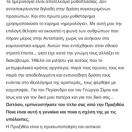
Τα ημερολόγια είναι αποτέλεσμα μυθοπλασίας. Δεν
ανταποκρίνονται δηλαδή στην δράση συγκεκριμένων
προσώπων. Και στο πρώτο μου μυθιστόρημα
χρησιμοποιούσα το εύρημα «ημερολόγια». Με αυτή μου την
επιλογή θέλησα να ακουστεί η φωνή των ανθρώπων που
πήραν μέρος στην Αντίσταση, χωρίς να ανήκουν στο
κομουνιστικό κόμμα. Αυτών που εντάχθηκαν στον εθνικό
στρατό έπειτα… γιατί είχε κατά την γνώμη τους αλλάξει το
διακύβευμα. Ήθελα να μιλήσω για αυτούς που το
μετεμφυλιακό κράτος αργότερα, παρά τους αγώνες τους και
παρά την αποδεδειγμένη και ενσυνείδητη δράση τους
ενάντια στο ιδεολόγημα της αριστεράς,, τους φέρθηκε με
καχυποψία.. Για τον Περίανδρο και τον Γεώργιο Σίμου και
ίσως και για τον δικό μου πατέρα και για τον δικό σας…
Ωστόσο, εμπνευστήκατε τον τίτλο σας από την Πραξιθέα.
Ποια είναι αυτή η γυναίκα και ποια η σχέση της με τις
υπόλοιπες;
Η Πραξιθέα είναι η προσωποποίηση του αστικού