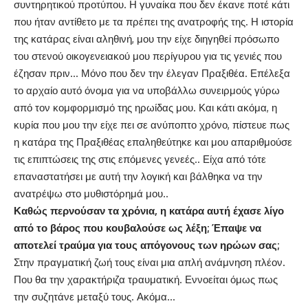
συντηρητικού προτύπου. Η γυναίκα που δεν έκανε ποτέ κάτι
που ήταν αντίθετο με τα πρέπει της ανατροφής της. Η ιστορία
της κατάρας είναι αληθινή, μου την είχε διηγηθεί πρόσωπο
του στενού οικογενειακού μου περίγυρου για τις γενιές που
έζησαν πριν… Μόνο που δεν την έλεγαν Πραξιθέα. Επέλεξα
το αρχαίο αυτό όνομα για να υποβάλλω συνειρμούς γύρω
από τον κομφορμισμό της ηρωίδας μου. Και κάτι ακόμα, η
κυρία που μου την είχε πει σε ανύποπτο χρόνο, πίστευε πως
η κατάρα της Πραξιθέας επαληθεύτηκε και μου απαριθμούσε
τις επιπτώσεις της στις επόμενες γενεές.. Είχα από τότε
επαναστατήσει με αυτή την λογική και βάλθηκα να την
ανατρέψω στο μυθιστόρημά μου..
Καθώς περνούσαν τα χρόνια, η κατάρα αυτή έχασε λίγο
από το βάρος που κουβαλούσε ως λέξη; Έπαψε να
αποτελεί τραύμα για τους απόγονους των ηρώων σας;
Στην πραγματική ζωή τους είναι μια απλή ανάμνηση πλέον.
Που θα την χαρακτήριζα τραυματική. Εννοείται όμως πως
την συζητάνε μεταξύ τους. Ακόμα…