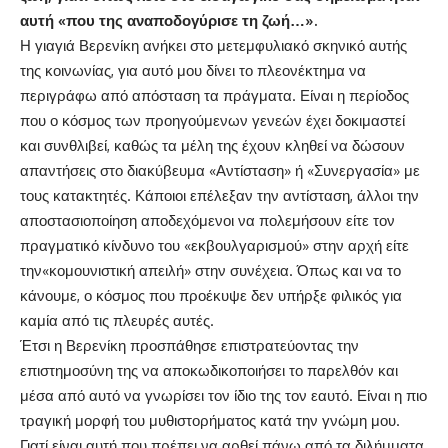
αυτή «που της αναποδογύρισε τη ζωή…».
Η γιαγιά Βερενίκη ανήκει στο μετεμφυλιακό σκηνικό αυτής
της κοινωνίας, για αυτό μου δίνει το πλεονέκτημα να
περιγράφω από απόσταση τα πράγματα. Είναι η περίοδος
που ο κόσμος των προηγούμενων γενεών έχει δοκιμαστεί
και συνθλιβεί, καθώς τα μέλη της έχουν κληθεί να δώσουν
απαντήσεις στο διακύβευμα «Αντίσταση» ή «Συνεργασία» με
τους κατακτητές. Κάποιοι επέλεξαν την αντίσταση, άλλοι την
αποστασιοποίηση αποδεχόμενοι να πολεμήσουν είτε τον
πραγματικό κίνδυνο του «εκβουλγαρισμού» στην αρχή είτε
την«κομουνιστική απειλή» στην συνέχεια. Όπως και να το
κάνουμε, ο κόσμος που προέκυψε δεν υπήρξε φιλικός για
καμία από τις πλευρές αυτές.
Έτσι η Βερενίκη προσπάθησε επιστρατεύοντας την
επιστημοσύνη της να αποκωδικοποιήσει το παρελθόν και
μέσα από αυτό να γνωρίσει τον ίδιο της τον εαυτό. Είναι η πιο
τραγική μορφή του μυθιστορήματος κατά την γνώμη μου.
Γιατί είναι αυτή που πρέπει να αρθεί πάνω από τα διλήμματα,