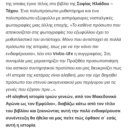
της οποίας έγινε τίτλος στο βιβλίο της
Σοφίας Ηλιάδου –
Τάχου
. Ένα πολυπρόσωπο μυθιστόρημα και ένα
πολυπρόσωπο εξώφυλλο με ασπρόμαυρες νοσταλγικές
φωτογραφίες μιας άλλης εποχής. «
Το καθένα πρόσωπο που
απεικονίζεται στις φωτογραφίες του εξωφύλλου έχει το
μυθοπλαστικό του αντίστοιχο. Μόνο που αντιστοιχεί σε πολλά
πρόσωπα της ιστορίας, ίσως για να την κάνει πιο
ενδιαφέρουσα
», λέει στο
Vivlio-life
η συγγραφέας. Στη
συνομιλία μας χαρακτηρίζει την Πραξιθέα προσωποποίηση
του αστικού συντηρητικού προτύπου και μας διευκρινίζει πως
«
Η ιστορία της κατάρας είναι αληθινή, μου την είχε διηγηθεί
πρόσωπο του στενού οικογενειακού μου περίγυρου για τις
γενιές που έζησαν πριν…
».
«Η αληθινή ιστορία τριών γενεών, από τον Μακεδονικό
Αγώνα ως τον Εμφύλιο», διαβάζω κάτω από τον τίτλο
του βιβλίου και ξεκινώντας αυτή την πολύ ενδιαφέρουσα
συνέντευξη θα ήθελα να μας πείτε πώς έφθασε σ΄ εσάς
αυτή η ιστορία.