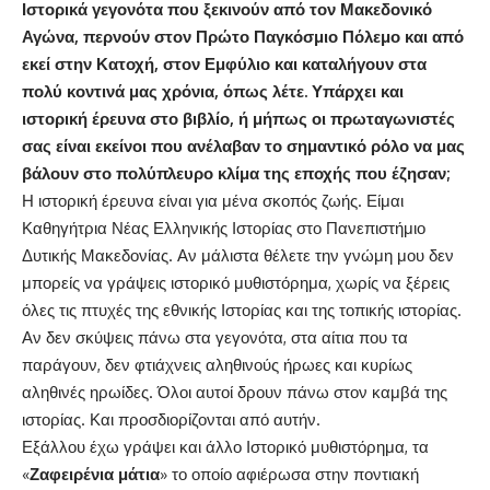
Ιστορικά γεγονότα που ξεκινούν από τον Μακεδονικό
Αγώνα, περνούν στον Πρώτο Παγκόσμιο Πόλεμο και από
εκεί στην Κατοχή, στον Εμφύλιο και καταλήγουν στα
πολύ κοντινά μας χρόνια, όπως λέτε. Υπάρχει και
ιστορική έρευνα στο βιβλίο, ή μήπως οι πρωταγωνιστές
σας είναι εκείνοι που ανέλαβαν το σημαντικό ρόλο να μας
βάλουν στο πολύπλευρο κλίμα της εποχής που έζησαν;
Η ιστορική έρευνα είναι για μένα σκοπός ζωής. Είμαι
Καθηγήτρια Νέας Ελληνικής Ιστορίας στο Πανεπιστήμιο
Δυτικής Μακεδονίας. Αν μάλιστα θέλετε την γνώμη μου δεν
μπορείς να γράψεις ιστορικό μυθιστόρημα, χωρίς να ξέρεις
όλες τις πτυχές της εθνικής Ιστορίας και της τοπικής ιστορίας.
Αν δεν σκύψεις πάνω στα γεγονότα, στα αίτια που τα
παράγουν, δεν φτιάχνεις αληθινούς ήρωες και κυρίως
αληθινές ηρωίδες. Όλοι αυτοί δρουν πάνω στον καμβά της
ιστορίας. Και προσδιορίζονται από αυτήν.
Εξάλλου έχω γράψει και άλλο Ιστορικό μυθιστόρημα, τα
«
Ζαφειρένια μάτια
» το οποίο αφιέρωσα στην ποντιακή