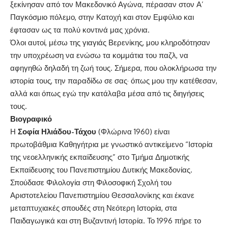
ξεκίνησαν από τον Μακεδονικό Αγώνα, πέρασαν στον Α’
Παγκόσμιο πόλεμο, στην Κατοχή και στον Εμφύλιο και
έφτασαν ως τα πολύ κοντινά μας χρόνια.
Όλοι αυτοί, μέσω της γιαγιάς Βερενίκης, μου κληροδότησαν
την υποχρέωση να ενώσω τα κομμάτια του παζλ, να
αφηγηθώ δηλαδή τη ζωή τους. Σήμερα, που ολοκλήρωσα την
ιστορία τους, την παραδίδω σε σας· όπως μου την κατέθεσαν,
αλλά και όπως εγώ την κατάλαβα μέσα από τις διηγήσεις
τους.
Βιογραφικό
Η
Σοφία Ηλιάδου-Τάχου
(Φλώρινα 1960) είναι
πρωτοβάθμια Καθηγήτρια με γνωστικό αντικείμενο “Ιστορία
της νεοελληνικής εκπαίδευσης” στο Τμήμα Δημοτικής
Εκπαίδευσης του Πανεπιστημίου Δυτικής Μακεδονίας.
Σπούδασε Φιλολογία στη Φιλοσοφική Σχολή του
Αριστοτελείου Πανεπιστημίου Θεσσαλονίκης και έκανε
μεταπτυχιακές σπουδές στη Νεότερη Ιστορία, στα
Παιδαγωγικά και στη Βυζαντινή Ιστορία. Το 1996 πήρε το