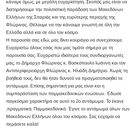
κάναμε όμως, με μεγάλη ευχαρίστηση. Σκοπός μας είναι να
διατηρήσουμε την πολιτιστική παράδοση των Μακεδόνων
Ελλήνων της Σιταριάς και της ευρύτερης περιοχής της
Φλώρινας. Θέλουμε να την κάνουμε γνωστή σε όλη την
Ελλάδα αλλά και σε όλο τον κόσμο.
Η παρουσία σας εδώ, μας δίνει κουράγιο να συνεχίσουμε.
Ευχαριστώ όλους εσάς που μας τιμάτε σήμερα με τη
παρουσία σας. Ευχαριστώ ιδιαίτερα τους συνδιοργανωτές
μας, το Δήμαρχο Φλώρινας κ. Βοσκόπουλο Ιωάννη και τον
Αντιπεριφερειάρχη Φλώρινας κ. Ηλιάδη Δημήτριο. Χωρίς τη
βοήθειά τους, δεν θα ήταν δυνατό να πραγματοποιηθεί το
αντάμωμα. Επίσης σημαντική για μας είναι και η
συμπαράσταση των παμμακεδονικών ενώσεων. Έδωσε
παγκόσμιο χαρακτήρα σε αυτό το 2ο αντάμωμα. Το έκανε
,πραγματικά, Παμμακεδονικό. Έγινε το αντάμωμα όλων των
Μακεδόνων Ελλήνων όλου του κόσμου. Σας εύχομαι να
περάσετε καλά!