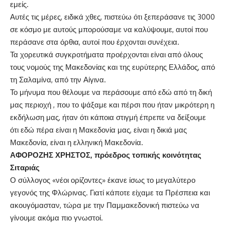
εμείς.
Αυτές τις μέρες, ειδικά χθες, πιστεύω ότι ξεπεράσανε τις 3000
σε κόσμο με αυτούς μπορούσαμε να καλύψουμε, αυτοί που
περάσανε στα όρθια, αυτοί που έρχονται συνέχεια.
Τα χορευτικά συγκροτήματα προέρχονται είναι από όλους
τους νομούς της Μακεδονίας και της ευρύτερης Ελλάδος, από
τη Σαλαμίνα, από την Αίγινα.
Το μήνυμα που θέλουμε να περάσουμε από εδώ από τη δική
μας περιοχή , που το ψάξαμε και πέρσι που ήταν μικρότερη η
εκδήλωση μας, ήταν ότι κάποια στιγμή έπρεπε να δείξουμε
ότι εδώ πέρα είναι η Μακεδονία μας, είναι η δικιά μας
Μακεδονία, είναι η ελληνική Μακεδονία.
ΑΦΟΡΟΖΗΣ ΧΡΗΣΤΟΣ, πρόεδρος τοπικής κοινότητας
Σιταριάς
Ο σύλλογος «νέοι ορίζοντες» έκανε ίσως το μεγαλύτερο
γεγονός της Φλώρινας. Γιατί κάποτε είχαμε τα Πρέσπεια και
ακουγόμασταν, τώρα με την Παμμακεδονική πιστεύω να
γίνουμε ακόμα πιο γνωστοί.