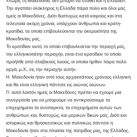
«Χωρίς τη Μακεδονία, δεν μπορεί να σταθεί και η Ελλάδα».
Την αγαπάει ολόκληρος η Ελλάδα πάρα πολύ και όλοι μας
εμείς οι Μακεδόνες. Διότι δυστυχώς κατά καιρούς και στα
τελευταία ακόμη χρόνια, υπάρχουν άνθρωποι και κράτη-
κρατίδια, τα οποία επιβουλεύονται την ακεραιότητα της
Μακεδονίας μας.
Το κρατίδιον αυτό, το οποίο επιβουλεύεται την περιοχή μας,
την ελληνικοτάτην περιοχήν, είναι ένα κρατίδιον το οποίο
προήλθε από σλαβικούς λαούς, οι οποίοι ήρθαν πάρα πολύ
αργά, μ.Χ., εις την περιοχήν αυτήν.
Η Μακεδονία ήταν από τους αρχαιοτάτους χρόνους ελληνική
και θα είναι ελληνική πάντοτε εις αιώνας αιώνων.
Γι’ αυτό λοιπόν ημείς οι Μακεδόνες πρέπει να έχουμε μια
συνεργασία για να μπορούμε να αντικρούσουμε τα
επιχειρήματα τα ανύπαρκτα, τα επιχειρήματα αυτών των
ανθρώπων και, δυστυχώς, και μερικών δικών μας. Διότι και
ιστορικώς και θρησκευτικώς και πολιτικώς πάντοτε η
Μακεδονία ήταν στα πλαίσια της πατρίδος μας, της Ελλάδος.