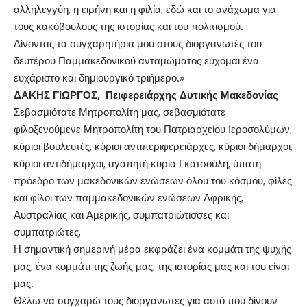
αλληλεγγύη, η ειρήνη και η φιλία, εδώ και το ανάχωμα για
τους κακόβουλους της ιστορίας και του πολιτισμού.
Δίνοντας τα συγχαρητήρια μου στους διοργανωτές του
δευτέρου Παμμακεδονικού ανταμώματος εύχομαι ένα
ευχάριστο και δημιουργικό τριήμερο.»
ΔΑΚΗΣ ΓΙΩΡΓΟΣ, Πειφερειάρχης Δυτικής Μακεδονίας
Σεβασμιότατε Μητροπολίτη μας, σεβασμιότατε
φιλοξενούμενε Μητροπολίτη του Πατριαρχείου Ιεροσολύμων,
κύριοι βουλευτές, κύριοι αντιπεριφερειάρχες, κύριοι δήμαρχοι,
κύριοι αντιδήμαρχοι, αγαπητή κυρία Γκατσούλη, ύπατη
πρόεδρο των μακεδονικών ενώσεων όλου του κόσμου, φίλες
και φίλοι των παμμακεδονικών ενώσεων Αφρικής,
Αυστραλίας και Αμερικής, συμπατριώτισσες και
συμπατριώτες,
Η σημαντική σημερινή μέρα εκφράζει ένα κομμάτι της ψυχής
μας, ένα κομμάτι της ζωής μας, της ιστορίας μας και του είναι
μας.
Θέλω να συγχαρώ τους διοργανωτές για αυτό που δίνουν