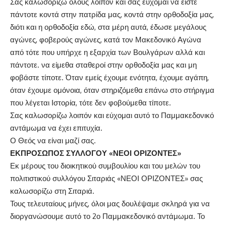
Σας καλωσορίζω όλους λοιπόν και σας εύχομαι να είστε
πάντοτε κοντά στην πατρίδα μας, κοντά στην ορθοδοξία μας,
διότι και η ορθοδοξία εδώ, στα μέρη αυτά, έδωσε μεγάλους
αγώνες, φοβερούς αγώνες, κατά τον Μακεδονικό Αγώνα
από τότε που υπήρχε η εξαρχία των Βουλγάρων αλλά και
πάντοτε. να είμεθα σταθεροί στην ορθοδοξία μας και μη
φοβάστε τίποτε. Όταν εμείς έχουμε ενότητα, έχουμε αγάπη,
όταν έχουμε ομόνοια, όταν στηριζόμεθα επάνω στο στήριγμα
που λέγεται Ιστορία, τότε δεν φοβούμεθα τίποτε.
Σας καλωσορίζω λοιπόν και εύχομαι αυτό το Παμμακεδονικό
αντάμωμα να έχει επιτυχία.
Ο Θεός να είναι μαζί σας.
ΕΚΠΡΟΣΩΠΟΣ ΣΥΛΛΟΓΟΥ «ΝΕΟΙ ΟΡΙΖΟΝΤΕΣ»
Εκ μέρους του διοικητικού συμβουλίου και του μελών του
πολιτιστικού συλλόγου Σιταριάς «ΝΕΟΙ ΟΡΙΖΟΝΤΕΣ» σας
καλωσορίζω στη Σιταριά.
Τους τελευταίους μήνες, όλοι μας δουλέψαμε σκληρά για να
διοργανώσουμε αυτό το 2ο Παμμακεδονικό αντάμωμα. Το