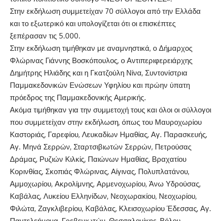
Στην εκδήλωση συμμετείχαν 70 σύλλογοι από την Ελλάδα
και το εξωτερικό και υπολογίζεται ότι οι επισκέπτες
ξεπέρασαν τις 5.000.
Στην εκδήλωση τιμήθηκαν με αναμνηστικά, ο Δήμαρχος
Φλώρινας Γιάννης Βοσκόπουλος, ο Αντιπεριφερειάρχης
Δημήτρης Ηλιάδης και η Γκατζούλη Νίνα, Συντονίστρια
Παμμακεδονικών Ενώσεων Υφηλίου και πρώην ύπατη
πρόεδρος της Παμμακεδονικής Αμερικής.
Ακόμα τιμήθηκαν για την συμμετοχή τους και όλοι οι σύλλογοι
που συμμετείχαν στην εκδήλωση, όπως του Μαυροχωρίου
Καστοριάς, Γαρεφίου, Λευκαδίων Ημαθίας, Αγ. Παρασκευής,
Αγ. Μηνά Σερρών, Σταρτσιβιωτών Σερρών, Πετρούσας
Δράμας, Ρυζιών Κιλκίς, Παιώνων Ημαθίας, Βραχατίου
Κορινθίας, Σκοπιάς Φλώρινας, Αίγινας, Πολυπλατάνου,
Αμμοχωρίου, Ακρολίμνης, Αρμενοχωρίου, Άνω Υδρούσας,
Καβάλας, Λυκείου Ελληνίδων, Νεοχωρακίου, Νεοχωρίου,
Φιλώτα, Ζαγκλιβερίου, Καβάλας, Κλεισοχωρίου Έδεσσας, Αγ.
Παντελεήμονα, Γρεβενιωτών, Θεσσαλονίκης, Βόλου,