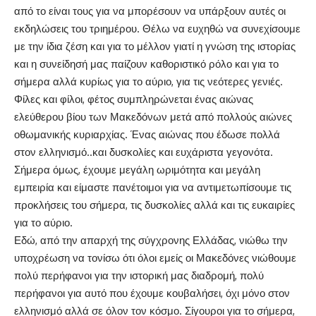
από το είναι τους για να μπορέσουν να υπάρξουν αυτές οι
εκδηλώσεις του τριημέρου. Θέλω να ευχηθώ να συνεχίσουμε
με την ίδια ζέση και για το μέλλον γιατί η γνώση της ιστορίας
και η συνείδησή μας παίζουν καθοριστικό ρόλο και για το
σήμερα αλλά κυρίως για το αύριο, για τις νεότερες γενιές.
Φίλες και φίλοι, φέτος συμπληρώνεται ένας αιώνας
ελεύθερου βίου των Μακεδόνων μετά από πολλούς αιώνες
οθωμανικής κυριαρχίας. Ένας αιώνας που έδωσε πολλά
στον ελληνισμό..και δυσκολίες και ευχάριστα γεγονότα.
Σήμερα όμως, έχουμε μεγάλη ωριμότητα και μεγάλη
εμπειρία και είμαστε πανέτοιμοι για να αντιμετωπίσουμε τις
προκλήσεις του σήμερα, τις δυσκολίες αλλά και τις ευκαιρίες
για το αύριο.
Εδώ, από την απαρχή της σύγχρονης Ελλάδας, νιώθω την
υποχρέωση να τονίσω ότι όλοι εμείς οι Μακεδόνες νιώθουμε
πολύ περήφανοι για την ιστορική μας διαδρομή, πολύ
περήφανοι για αυτό που έχουμε κουβαλήσει, όχι μόνο στον
ελληνισμό αλλά σε όλον τον κόσμο. Σίγουροι για το σήμερα,