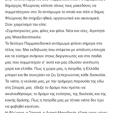
δήμαρχος Φλώρινας κάλεσε όλους τους μακεδόνες να
συμμετάσχουν στο 3ο αντάμωμα το οποίο και πάλι ο δήμος
Φλώρινας θα στηρίξει ηθικά, οργανωτικά και οικονομικά.
Στον χαιρετισμό του είπε:
«Συμπατριώτες μου, φίλες και φίλοι. Νέοι και νέες. Αγαπητά
μας Μακεδονόπουλα.
Το δεύτερο Παμμακεδονικό αντάμωμα φτάνει σήμερα στο
τέλος του. Μια εκδήλωση που στέφεται με απόλυτη επιτυχία
και τα εύσημα ανήκουν στους διοργανωτές και στα παιδιά
μας που συμμετείχαν σ’ αυτό και μας έδωσαν ανείπωτη
χαρά και ελπίδα. Πως η χώρα μας, η πατρίδα, η Ελλάδα
μπορεί και θα συνεχίσει να ζει, ξεπερνώντας κάθε δυσκολία.
Τα νιάτα, η νεολαία μας, με την τριήμερη παρουσία της εδώ
στη Σιταριά, μας έδειξε το δρόμο που πρέπει να
ακολουθήσουμε, το δρόμο της ενότητας, της δουλειάς και της
κοινής δράσης. Πως η πατρίδα μας με τέτοια νιάτα δεν έχει
να φοβηθεί κανέναν.
Η Φλώρινα, η Σιταριά, η Δυτική Μακεδονία, έζησε τρεις μέρες