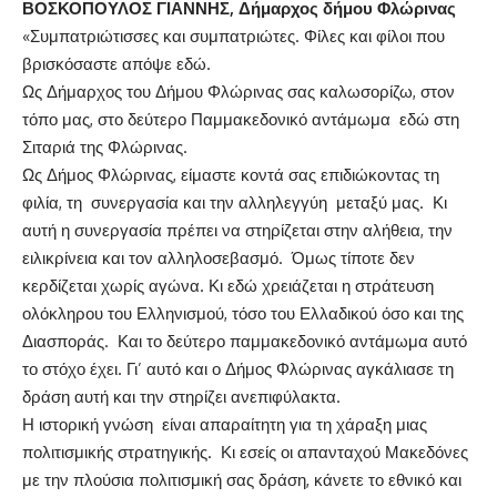
ΒΟΣΚΟΠΟΥΛΟΣ ΓΙΑΝΝΗΣ, Δήμαρχος δήμου Φλώρινας
«Συμπατριώτισσες και συμπατριώτες. Φίλες και φίλοι που
βρισκόσαστε απόψε εδώ.
Ως Δήμαρχος του Δήμου Φλώρινας σας καλωσορίζω, στον
τόπο μας, στο δεύτερο Παμμακεδονικό αντάμωμα εδώ στη
Σιταριά της Φλώρινας.
Ως Δήμος Φλώρινας, είμαστε κοντά σας επιδιώκοντας τη
φιλία, τη συνεργασία και την αλληλεγγύη μεταξύ μας. Κι
αυτή η συνεργασία πρέπει να στηρίζεται στην αλήθεια, την
ειλικρίνεια και τον αλληλοσεβασμό. Όμως τίποτε δεν
κερδίζεται χωρίς αγώνα. Κι εδώ χρειάζεται η στράτευση
ολόκληρου του Ελληνισμού, τόσο του Ελλαδικού όσο και της
Διασποράς. Και το δεύτερο παμμακεδονικό αντάμωμα αυτό
το στόχο έχει. Γι’ αυτό και ο Δήμος Φλώρινας αγκάλιασε τη
δράση αυτή και την στηρίζει ανεπιφύλακτα.
Η ιστορική γνώση είναι απαραίτητη για τη χάραξη μιας
πολιτισμικής στρατηγικής. Κι εσείς οι απανταχού Μακεδόνες
με την πλούσια πολιτισμική σας δράση, κάνετε το εθνικό και