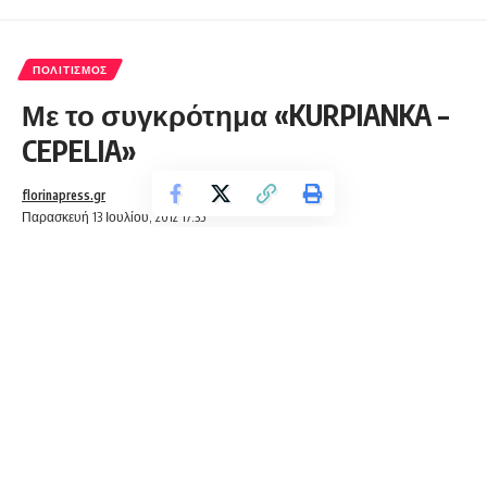
ΠΟΛΙΤΙΣΜΌΣ
Με το συγκρότημα «KURPIANKA –
CEPELIA»
florinapress.gr
Παρασκευή 13 Ιουλίου, 2012 17:35
ΤΟ ΠΟΛΩΝΙΚΟ ΛΑΟΓΡΑΦΙΚΟ ΣΥΝΟΛΟ «
KURPIANKA –
CEPELIA» ΣΤΗ ΦΛΩΡΙΝΑ ΣΤΟ ΠΛΑΙΣΙΟ ΤΟΥ ΕΟΡΤΑΣΜΟΥ
ΤΩΝ 100 ΧΡΟΝΩΝ ΑΠΟ ΤΗΝ ΑΠΕΛΕΥΘΕΡΩΣΗ ΤΗΣ
ΦΛΩΡΙΝΑΣ
Συνεχίζονται οι εκδηλώσεις στο Δήμο μας, στo πλαίσιο του
εορτασμού των 100 χρόνων από την απελευθέρωση της
Φλώρινας.