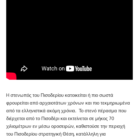
H στενωπός του Πισοδερίου κατοικείται ή πιο σωστά
φρουρείται από αρχαιοτάτων χρόνων και πιο τεκμηριωμένα
από τα ελληνιστικά ακόμη χρόνια. Το στενό πέρασμα που
διέρχεται από το Πισοδέρι και εκτείνεται σε μήκος 70
χιλιομέτρων εν μέσω οροσειρών, καθιστούσε την περιοχή
του Πισοδερίου στρατηγική Θέση, κατάλληλη για