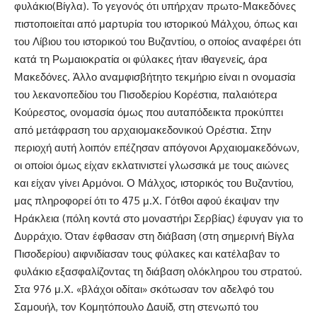
φυλάκιο(Βίγλα). Το γεγονός ότι υπήρχαν πρωτο-Μακεδόνες
πιστοποιείται από μαρτυρία του ιστορικού Μάλχου, όπως και
του Λίβιου του ιστορικού του Βυζαντίου, ο οποίος αναφέρει ότι
κατά τη Ρωμαιοκρατία οι φύλακες ήταν ιθαγενείς, άρα
Μακεδόνες. Άλλο αναμφισβήτητο τεκμήριο είναι n ονομασία
του λεκανοπεδίου του Πισοδερίου Κορέστια, παλαιότερα
Κούρεστος, ονομασία όμως που αυταπόδεικτα προκύπτει
από μετάφραση του αρχαιομακεδονικού Ορέστια. Στην
περιοχή αυτή λοιπόν επέζησαν απόγονοι Αρχαιομακεδόνων,
οι οποίοι όμως είχαν εκλατινιστεί γλωσσικά με τους αιώνες
και είχαν γίνει Αρμόνοι. Ο Μάλχος, ιστορικός του Βυζαντίου,
μας πληροφορεί ότι το 475 μ.Χ. Γότθοι αφού έκαψαν την
Ηράκλεια (πόλη κοντά στο μοναστήρι Σερβίας) έφυγαν για το
Δυρράχιο. Όταν έφθασαν στη διάβαση (στη σημερινή Βίγλα
Πισοδερίου) αιφνιδίασαν τους φύλακες και κατέλαβαν το
φυλάκιο εξασφαλίζοντας τη διάβαση ολόκληρου του στρατού.
Στα 976 μ.Χ. «βλάχοι οδίται» σκότωσαν τον αδελφό του
Σαμουήλ, τον Κομητόπουλο Δαυίδ, στη στενωπό του