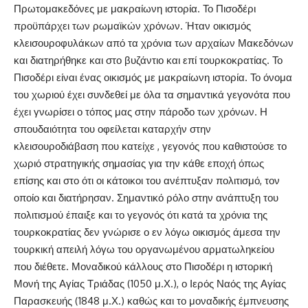
Πρωτομακεδόνες με μακραίωνη ιστορία. Το Πισοδέρι
προϋπάρχει των ρωμαϊκών χρόνων. Ήταν οικισμός
κλεισουροφυλάκων από τα χρόνια των αρχαίων Μακεδόνων
και διατηρήθηκε και στο βυζάντιο και επί τουρκοκρατίας. Το
Πισοδέρι είναι ένας οικισμός με μακραίωνη ιστορία. Το όνομα
του χωριού έχει συνδεθεί με όλα τα σημαντικά γεγονότα που
έχει γνωρίσει ο τόπος μας στην πάροδο των χρόνων. Η
σπουδαιότητα του οφείλεται καταρχήν στην
κλεισουροδιάβαση που κατείχε , γεγονός που καθιστούσε το
χωριό στρατηγικής σημασίας για την κάθε εποχή όπως
επίσης και στο ότι οι κάτοικοι του ανέπτυξαν πολιτισμό, τον
οποίο και διατήρησαν. Σημαντικό ρόλο στην ανάπτυξη του
πολιτισμού έπαιξε και το γεγονός ότι κατά τα χρόνια της
τουρκοκρατίας δεν γνώρισε ο εν λόγω οικισμός άμεσα την
τουρκική απειλή λόγω του οργανωμένου αρματωληκείου
που διέθετε. Μοναδικού κάλλους στο Πισοδέρι η ιστορική
Μονή της Αγίας Τριάδας (1050 μ.Χ.), ο Ιερός Ναός της Αγίας
Παρασκευής (1848 μ.Χ.) καθώς και το μοναδικής έμπνευσης