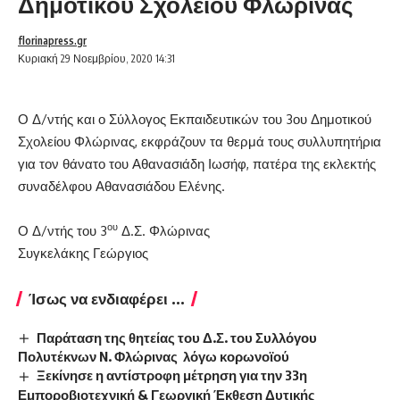
Δημοτικού Σχολείου Φλώρινας
florinapress.gr
Κυριακή 29 Νοεμβρίου, 2020 14:31
Ο Δ/ντής και ο Σύλλογος Εκπαιδευτικών του 3ου Δημοτικού
Σχολείου Φλώρινας, εκφράζουν τα θερμά τους συλλυπητήρια
για τον θάνατο του Αθανασιάδη Ιωσήφ, πατέρα της εκλεκτής
συναδέλφου Αθανασιάδου Ελένης.
ου
Ο Δ/ντής του 3
Δ.Σ. Φλώρινας
Συγκελάκης Γεώργιος
Ίσως να ενδιαφέρει ...
Παράταση της θητείας του Δ.Σ. του Συλλόγου
Πολυτέκνων N. Φλώρινας λόγω κορωνοϊού
Ξεκίνησε η αντίστροφη μέτρηση για την 33η
Εμποροβιοτεχνική & Γεωργική Έκθεση Δυτικής