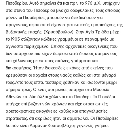
Πισοδερίου. Αυτό σημαίνει ότι και πριν το 976 μ.Χ. υπήρχαν
στα στενά του Πισοδερίου βλάχοι οδοφύλακες, τους οποίους
μόνον οι Πισοδερίτες μπορούν να διεκδικήσουν για
προγόνους, αφού αυτοί είχαν στρατιωτικούς τιμαριούχους της
βυζαντινής εποχής. (Χρυσόβουλον). Στην Αγία Τριάδα μέχρι
το 1905 σώζονταν κώδικες γραμμένοι σε περγαμηνές με
άγνωστο περιεχόμενο. Επίσης αρχοντικές οικογένειες που
δεν υπάρχουν πια είχαν δωρίσει επτά δίσκους ασημένιους
και χάλκινους με έντυπες εικόνες, γράμματα και
διακοσμήσεις. Ήταν δισκοειδείς εικόνες από εκείνες που
κρεμούσαν οι αρχαίοι στους ναούς καθώς και στα μέγαρά
τους.Από τους επτά, τέσσερις χάθηκαν και σώζονται μέχρι
σήμερα τρεις. Ο ένας ασημένιος υπάρχει στο Μουσείο
Αθηνών και δύο άλλοι χάλκινοι στο Πισοδέρι. Το Πισοδέρι
υπήρχε επί βυζαντινών xρόνων και είχε στρατιωτικές
αριστοκρατικές οικογένειες καθώς και επαγγελματίες
στρατιώτες, ότι ακριβώς ήταν οι αρματωλοί. Οι Πισοδερίτες
λοιπόν είναι Αρμάνοι-Κουτσοβλάχοι, γηγενείς, γνήσιοι.