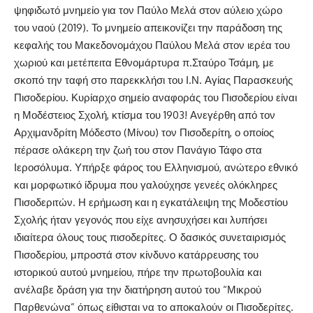
ψηφιδωτό μνημείο για τον Παύλο Μελά στον αύλειο χώρο
του ναού (2019). Το μνημείο απεικονίζει την παράδοση της
κεφαλής του Μακεδονομάχου Παύλου Μελά στον ιερέα του
χωριού και μετέπειτα Εθνομάρτυρα π.Σταύρο Τσάμη, με
σκοπό την ταφή στο παρεκκλήσι του Ι.Ν. Αγίας Παρασκευής
Πισοδερίου. Κυρίαρχο σημείο αναφοράς του Πισοδερίου είναι
η Μοδέστειος Σχολή, κτίσμα του 1903! Ανεγέρθη από τον
Αρχιμανδρίτη Μόδεστο (Μίνου) τον Πισοδερίτη, ο οποίος
πέρασε ολάκερη την ζωή του στον Πανάγιο Τάφο στα
Ιεροσόλυμα. Υπήρξε φάρος του Ελληνισμού, ανώτερο εθνικό
και μορφωτικό ίδρυμα που γαλούχησε γενεές ολόκληρες
Πισοδεριτών. Η ερήμωση και η εγκατάλειψη της Μοδεστίου
Σχολής ήταν γεγονός που είχε ανησυχήσει και λυπήσει
ιδιαίτερα όλους τους πισοδερίτες. Ο δασικός συνεταιρισμός
Πισοδερίου, μπροστά στον κίνδυνο κατάρρευσης του
ιστορικού αυτού μνημείου, πήρε την πρωτοβουλία και
ανέλαβε δράση για την διατήρηση αυτού του “Μικρού
Παρθενώνα” όπως είθισται να το αποκαλούν οι Πισοδερίτες.