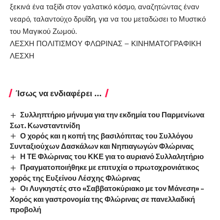
ξεκινά ένα ταξίδι στον γαλατικό κόσμο, αναζητώντας έναν
νεαρό, ταλαντούχο δρυΐδη, για να του μεταδώσει το Μυστικό
του Μαγικού Ζωμού.
ΛΕΣΧΗ ΠΟΛΙΤΙΣΜΟΥ ΦΛΩΡΙΝΑΣ – ΚΙΝΗΜΑΤΟΓΡΑΦΙΚΗ
ΛΕΣΧΗ
Ίσως να ενδιαφέρει ...
Συλληπτήριο μήνυμα για την εκδημία του Παρμενίωνα
Σωτ. Κωνσταντινίδη
Ο χορός και η κοπή της βασιλόπιτας του Συλλόγου
Συνταξιούχων Δασκάλων και Νηπιαγωγών Φλώρινας
Η ΤΕ Φλώρινας του ΚΚΕ για το αυριανό Συλλαλητήριο
Πραγματοποιήθηκε με επιτυχία ο πρωτοχρονιάτικος
χορός της Ευξείνου Λέσχης Φλώρινας
Οι Λυγκηστές στο «Σαββατοκύριακο με τον Μάνεση» –
Χορός και γαστρονομία της Φλώρινας σε πανελλαδική
προβολή