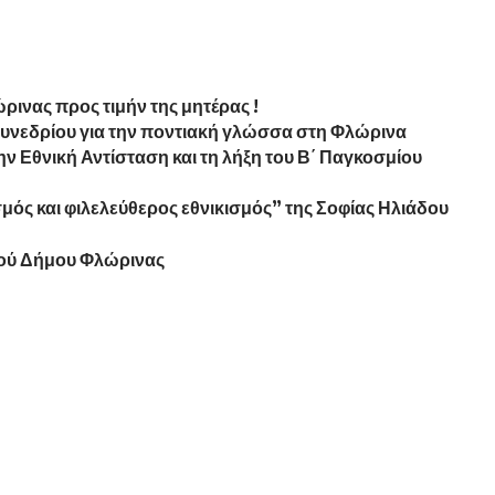
ινας προς τιμήν της μητέρας !
συνεδρίου για την ποντιακή γλώσσα στη Φλώρινα
ν Εθνική Αντίσταση και τη λήξη του Β΄ Παγκοσμίου
ός και φιλελεύθερος εθνικισμός” της Σοφίας Ηλιάδου
μού Δήμου Φλώρινας