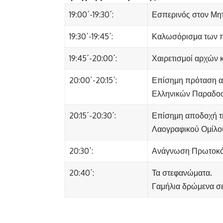
19:00΄-19:30΄:
Εσπερινός στον Μητ
19:30΄-19:45΄:
Καλωσόρισμα των π
19:45΄-20:00΄:
Χαιρετισμοί αρχών 
20:00΄-20:15΄:
Επίσημη πρόταση α
Ελληνικών Παραδοσ
20:15΄-20:30΄:
Επίσημη αποδοχή τ
Λαογραφικού Ομίλο
20:30΄:
Ανάγνωση Πρωτοκό
20:40΄:
Τα στεφανώματα.
Γαμήλια δρώμενα σε