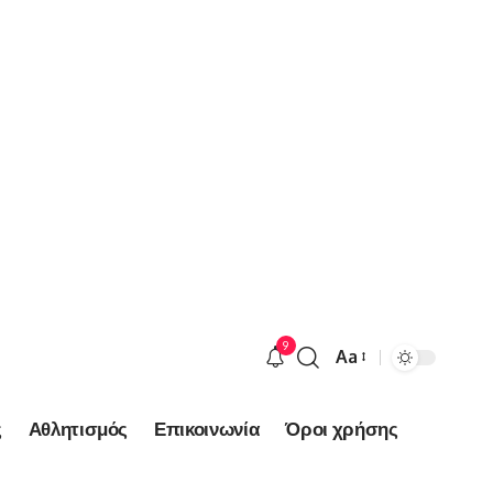
9
Aa
Font
Resizer
ς
Αθλητισμός
Επικοινωνία
Όροι χρήσης