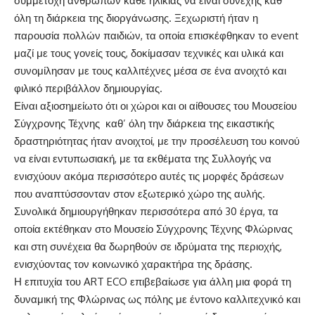
συμμετοχή ανθρώπων κάθε ηλικίας να είναι συνεχής καθ’
όλη τη διάρκεια της διοργάνωσης. Ξεχωριστή ήταν η
παρουσία πολλών παιδιών, τα οποία επισκέφθηκαν το event
μαζί με τους γονείς τους, δοκίμασαν τεχνικές και υλικά και
συνομίλησαν με τους καλλιτέχνες μέσα σε ένα ανοιχτό και
φιλικό περιβάλλον δημιουργίας.
Είναι αξιοσημείωτο ότι οι χώροι και οι αίθουσες του Μουσείου
Σύγχρονης Τέχνης καθ’ όλη την διάρκεια της εικαστικής
δραστηριότητας ήταν ανοιχτοί, με την προσέλευση του κοινού
να είναι εντυπωσιακή, με τα εκθέματα της Συλλογής να
ενισχύουν ακόμα περισσότερο αυτές τις μορφές δράσεων
που αναπτύσσονταν στον εξωτερικό χώρο της αυλής.
Συνολικά δημιουργήθηκαν περισσότερα από 30 έργα, τα
οποία εκτέθηκαν στο Μουσείο Σύγχρονης Τέχνης Φλώρινας
και στη συνέχεια θα δωρηθούν σε ιδρύματα της περιοχής,
ενισχύοντας τον κοινωνικό χαρακτήρα της δράσης.
Η επιτυχία του ART ECO επιβεβαίωσε για άλλη μια φορά τη
δυναμική της Φλώρινας ως πόλης με έντονο καλλιτεχνικό και