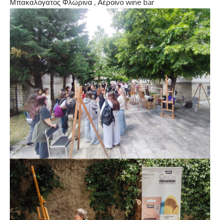
Μπακαλόγατος Φλώρινα , Αέροινο wine bar