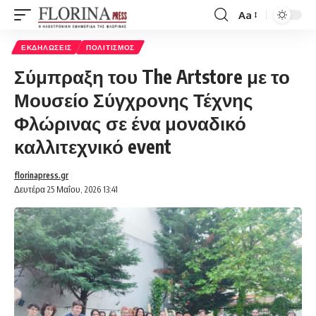
Aa
Font
Resizer
ΕΚΔΗΛΏΣΕΙΣ
ΠΟΛΙΤΙΣΜΌΣ
Σύμπραξη του The Artstore με το
Μουσείο Σύγχρονης Τέχνης
Φλώρινας σε ένα μοναδικό
καλλιτεχνικό event
florinapress.gr
Δευτέρα 25 Μαΐου, 2026 13:41