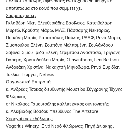
πολιτιστικό παλμό, αφήνοντας ένα ισχυρό δημιουργικό
αποτύπωμα στο κοινό που συμμετείχε.
Συμμετέχοντες:
Γκλαβέρη Νίκη, Ελευθεριάδης Βασίλειος, Κατσιβελάρη
Μυρτώ, Κρούστη Μάρω, ΜΑΞ, Πάσσαρης Νεκτάριος,
Πετκάνη Μαρία, Ραπατσάκος Παύλος, ΡΑΛΦ, Ρηνά Μαρία,
Σιμοπούλου Ελένη, Σομπόνη Μελπομένη, Σουλάνδρου
Σαβίνα, Σίμου Ίριδα Ελένη, Στρίμτσου Αναστασία, Τριγώνη
Γιασεμή, Χριστοδούλου Μαρία, Chrisanthemi, Leni Beltsou
Ανδρεάκη Χριστίνα, Νακαχτσή Μηνοδώρα, Ρηνά Ευριδίκη,
Τσέλιος Γιώργος, Nefesis
Οργανωτική Επιτροπή
:
κ. Ανδρέας Τσόκας διευθυντής Μουσείου Σύγχρονης Τέχνης
Φλώρινας
dr Νικόλαος Ταμουτσέλης καλλιτεχνικός συντονιστής
κ. Αλκιβιάδης Βόσδου Υπεύθυνος The Artstore
Χορηγοί της εκδήλωσης
:
Vegoritis Winery, Ξινό Νερό Φλώρινας, Πηγή Δινάκης ,