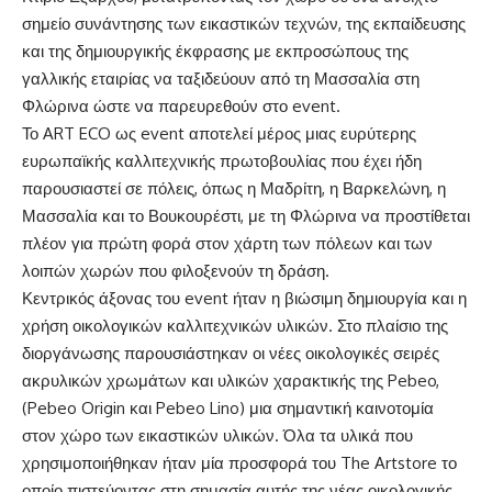
σημείο συνάντησης των εικαστικών τεχνών, της εκπαίδευσης
και της δημιουργικής έκφρασης με εκπροσώπους της
γαλλικής εταιρίας να ταξιδεύουν από τη Μασσαλία στη
Φλώρινα ώστε να παρευρεθούν στο event.
Το ART ECO ως event αποτελεί μέρος μιας ευρύτερης
ευρωπαϊκής καλλιτεχνικής πρωτοβουλίας που έχει ήδη
παρουσιαστεί σε πόλεις, όπως η Μαδρίτη, η Βαρκελώνη, η
Μασσαλία και το Βουκουρέστι, με τη Φλώρινα να προστίθεται
πλέον για πρώτη φορά στον χάρτη των πόλεων και των
λοιπών χωρών που φιλοξενούν τη δράση.
Κεντρικός άξονας του event ήταν η βιώσιμη δημιουργία και η
χρήση οικολογικών καλλιτεχνικών υλικών. Στο πλαίσιο της
διοργάνωσης παρουσιάστηκαν οι νέες οικολογικές σειρές
ακρυλικών χρωμάτων και υλικών χαρακτικής της Pebeo,
(Pebeo Origin και Pebeo Lino) μια σημαντική καινοτομία
στον χώρο των εικαστικών υλικών. Όλα τα υλικά που
χρησιμοποιήθηκαν ήταν μία προσφορά του The Artstore το
οποίο πιστεύοντας στη σημασία αυτής της νέας οικολογικής