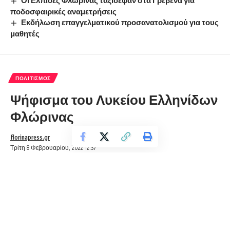
ποδοσφαιρικές αναμετρήσεις
Εκδήλωση επαγγελματικού προσανατολισμού για τους
μαθητές
ΠΟΛΙΤΙΣΜΌΣ
Ψήφισμα του Λυκείου Ελληνίδων
Φλώρινας
florinapress.gr
Τρίτη 8 Φεβρουαρίου, 2022 12:37
ΨΗΦΙΣΜΑ
για αναγγελία θανάτου
Στη Φλώρινα, σήμερα, Τρίτη 8 Φεβρουαρίου 2022 και
ώρα 11:00, συνήλθε εκτάκτως το Διοικητικό Συμβούλιο του