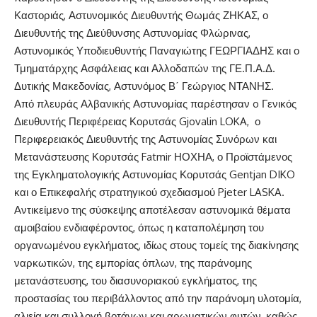
Καστοριάς, Αστυνομικός Διευθυντής Θωμάς ΖΗΚΑΣ, ο
Διευθυντής της Διεύθυνσης Αστυνομίας Φλώρινας,
Αστυνομικός Υποδιευθυντής Παναγιώτης ΓΕΩΡΓΙΑΔΗΣ και ο
Τμηματάρχης Ασφάλειας και Αλλοδαπών της ΓΕ.Π.Α.Δ.
Δυτικής Μακεδονίας, Αστυνόμος Β΄ Γεώργιος ΝΤΑΝΗΣ.
Από πλευράς Αλβανικής Αστυνομίας παρέστησαν o Γενικός
Διευθυντής Περιφέρειας Κορυτσάς Gjovalin LOKA, ο
Περιφερειακός Διευθυντής της Αστυνομίας Συνόρων και
Μετανάστευσης Κορυτσάς Fatmir ΗΟΧΗΑ, ο Προϊστάμενος
της Εγκληματολογικής Αστυνομίας Κορυτσάς Gentjan DIKO
και ο Επικεφαλής στρατηγικού σχεδιασμού Pjeter LASKA.
Αντικείμενο της σύσκεψης αποτέλεσαν αστυνομικά θέματα
αμοιβαίου ενδιαφέροντος, όπως η καταπολέμηση του
οργανωμένου εγκλήματος, ιδίως στους τομείς της διακίνησης
ναρκωτικών, της εμπορίας όπλων, της παράνομης
μετανάστευσης, του διασυνοριακού εγκλήματος, της
προστασίας του περιβάλλοντος από την παράνομη υλοτομία,
αλιεία και συλλογή βοτάνων και αρωματικών φυτών, καθώς