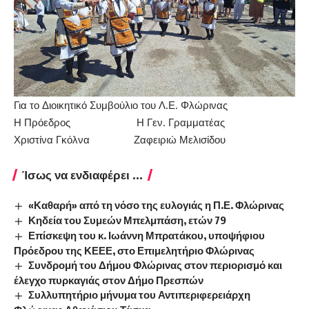
Για το Διοικητικό Συμβούλιο του Λ.Ε. Φλώρινας
Η Πρόεδρος Η Γεν. Γραμματέας
Χριστίνα Γκόλνα Ζαφειριώ Μελισίδου
Ίσως να ενδιαφέρει ...
«Καθαρή» από τη νόσο της ευλογιάς η Π.Ε. Φλώρινας
Κηδεία του Συμεών Μπελμπάση, ετών 79
Επίσκεψη του κ. Ιωάννη Μπρατάκου, υποψήφιου
Πρόεδρου της ΚΕΕΕ, στο Επιμελητήριο Φλώρινας
Συνδρομή του Δήμου Φλώρινας στον περιορισμό και
έλεγχο πυρκαγιάς στον Δήμο Πρεσπών
Συλλυπητήριο μήνυμα του Αντιπεριφερειάρχη