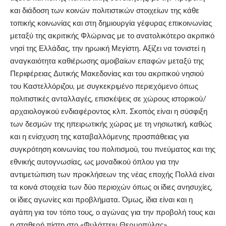
και διάδοση των κοινών πολιτιστικών στοιχείων της κάθε
τοπικής κοινωνίας και στη δημιουργία γέφυρας επικοινωνίας
μεταξύ της ακριτικής Φλώρινας με το ανατολικότερο ακριτικό
νησί της Ελλάδας, την ηρωική Μεγίστη. Αξίζει να τονιστεί η
αναγκαιότητα καθιέρωσης αμοιβαίων επαφών μεταξύ της
Περιφέρειας Δυτικής Μακεδονίας και του ακριτικού νησιού
του Καστελλόριζου, με συγκεκριμένο περιεχόμενο όπως
πολιτιστικές ανταλλαγές, επισκέψεις σε χώρους ιστορικού/
αρχαιολογικού ενδιαφέροντος κλπ. Σκοπός είναι η σύσφιξη
των δεσμών της ηπειρωτικής χώρας με τη νησιωτική, καθώς
και η ενίσχυση της καταβαλλόμενης προσπάθειας για
συγκρότηση κοινωνίας του πολιτισμού, του πνεύματος και της
εθνικής αυτογνωσίας, ως μοναδικού όπλου για την
αντιμετώπιση των προκλήσεων της νέας εποχής Πολλά είναι
τα κοινά στοιχεία των δύο περιοχών όπως οι ίδιες ανησυχίες,
οι ίδιες αγωνίες και προβλήματα. Όμως, ίδια είναι και η
αγάπη για τον τόπο τους, ο αγώνας για την προβολή τους και
η σταθερή πίστη στο «Φυλάττειν Θερμοπύλας»