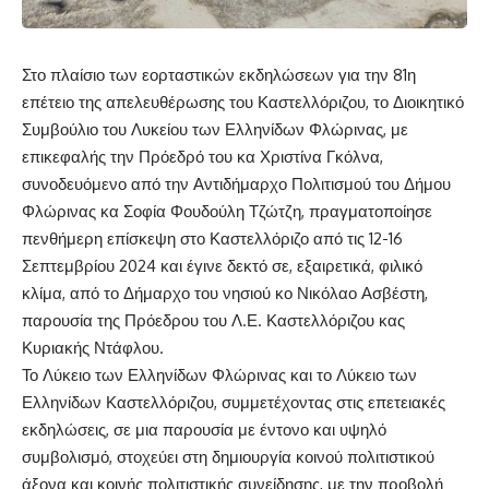
Στο πλαίσιο των εορταστικών εκδηλώσεων για την 81η
επέτειο της απελευθέρωσης του Καστελλόριζου, το Διοικητικό
Συμβούλιο του Λυκείου των Ελληνίδων Φλώρινας, με
επικεφαλής την Πρόεδρό του κα Χριστίνα Γκόλνα,
συνοδευόμενο από την Αντιδήμαρχο Πολιτισμού του Δήμου
Φλώρινας κα Σοφία Φουδούλη Τζώτζη, πραγματοποίησε
πενθήμερη επίσκεψη στο Καστελλόριζο από τις 12-16
Σεπτεμβρίου 2024 και έγινε δεκτό σε, εξαιρετικά, φιλικό
κλίμα, από το Δήμαρχο του νησιού κο Νικόλαο Ασβέστη,
παρουσία της Πρόεδρου του Λ.Ε. Καστελλόριζου κας
Κυριακής Ντάφλου.
Το Λύκειο των Ελληνίδων Φλώρινας και το Λύκειο των
Ελληνίδων Καστελλόριζου, συμμετέχοντας στις επετειακές
εκδηλώσεις, σε μια παρουσία με έντονο και υψηλό
συμβολισμό, στοχεύει στη δημιουργία κοινού πολιτιστικού
άξονα και κοινής πολιτιστικής συνείδησης, με την προβολή