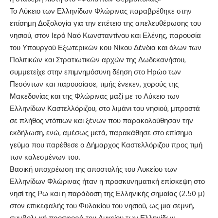
Το Λύκειο των Ελληνίδων Φλώρινας παραβρέθηκε στην
επίσημη Δοξολογία για την επέτειο της απελευθέρωσης του
νησιού, στον Ιερό Ναό Κωνσταντίνου και Ελένης, παρουσία
του Υπουργού Εξωτερικών κου Νίκου Δένδια και όλων των
Πολιτικών και Στρατιωτικών αρχών της Δωδεκανήσου,
συμμετείχε στην επιμνημόσυνη δέηση στο Ηρώο των
Πεσόντων και παρουσίασε, τιμής ένεκεν, χορούς της
Μακεδονίας και της Φλώρινας μαζί με το Λύκειο των
Ελληνίδων Καστελλόριζου, στο λιμάνι του νησιού, μπροστά
σε πλήθος ντόπιων και ξένων που παρακολούθησαν την
εκδήλωση, ενώ, αμέσως μετά, παρακάθησε στο επίσημο
γεύμα που παρέθεσε ο Δήμαρχος Καστελλόριζου προς τιμή
των καλεσμένων του.
Βασική υποχρέωση της αποστολής του Λυκείου των
Ελληνίδων Φλώρινας ήταν η προσκυνηματική επίσκεψη στο
νησί της Ρω και η παράδοση της Ελληνικής σημαίας (2.50 μ)
στον επικεφαλής του Φυλακίου του νησιού, ως μια σεμνή,
συμβολι-κή προσφορά του Λυκείου των Ελληνίδων