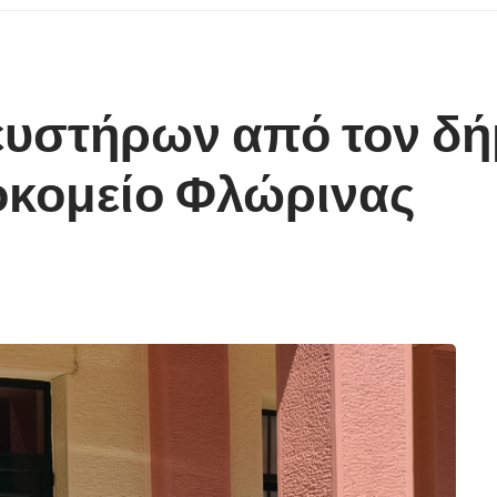
υστήρων από τον δή
οκομείο Φλώρινας