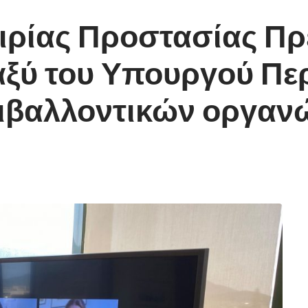
αιρίας Προστασίας Π
αξύ του Υπουργού Πε
ριβαλλοντικών οργα