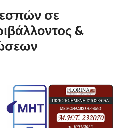
ρεσπών σε
ριβάλλοντος &
νώσεων