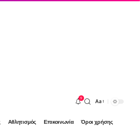
9
Aa
Font
Resizer
ς
Αθλητισμός
Επικοινωνία
Όροι χρήσης