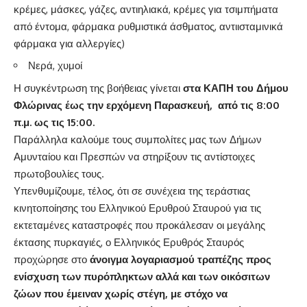
κρέμες, μάσκες, γάζες, αντιηλιακά, κρέμες για τσιμπήματα
από έντομα, φάρμακα ρυθμιστικά άσθματος, αντιισταμινικά
φάρμακα για αλλεργίες)
Νερά, χυμοί
Η συγκέντρωση της βοήθειας γίνεται
στα ΚΑΠΗ του Δήμου
Φλώρινας έως την ερχόμενη Παρασκευή, από τις 8:00
π.μ. ως τις 15:00.
Παράλληλα καλούμε τους συμπολίτες μας των Δήμων
Αμυνταίου και Πρεσπών να στηρίξουν τις αντίστοιχες
πρωτοβουλίες τους.
Υπενθυμίζουμε, τέλος, ότι σε συνέχεια της τεράστιας
κινητοποίησης του Ελληνικού Ερυθρού Σταυρού για τις
εκτεταμένες καταστροφές που προκάλεσαν οι μεγάλης
έκτασης πυρκαγιές, ο Ελληνικός Ερυθρός Σταυρός
προχώρησε στο
άνοιγμα λογαριασμού τραπέζης προς
ενίσχυση των πυρόπληκτων αλλά και των οικόσιτων
ζώων που έμειναν χωρίς στέγη, με στόχο να