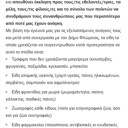
και
απευθύνει έκκληση προς τους/τις εθελοντές/τριες, τα
μέλη, τους/τις φίλους/ες και το σύνολο των πολιτών να
συνδράμουν τους συνανθρώπους μας που περισσότερο
από ποτέ μας έχουν ανάγκη.
Με βάση την έρευνά μας για τις εξελισσόμενες ανάγκες τους
και μετά από συνεργασία με τον Δήμο Φλώρινας, τα είδη τα
οποία χρειάζεται να συγκεντρωθούν κατά προτεραιότητα σε
αυτό το στάδιο είναι:
Τρόφιμα που δεν χρειάζονται μαγείρεμα (κονσέρβες,
φρυγανιές, παξιμάδια, κρουασάν, μπισκότα
Είδη ατομικής υγιεινής (χαρτί υγείας, πάνες ηλικιωμένων,
σερβιέτες, σαμπουάν και αφρόλουτρα)
Είδη φροντίδας για μωρά (μωρομάντηλα, σκόνη
γάλακτος, παιδικές πάνες)
Ζωοτροφές κάθε είδους (τόσο για κτηνοτροφικά ζώα, όσο
και για ζώα συντροφιάς)
Είδη φαρμακείου (παυσίπονα, αντιβιοτικές κι ενυδατικές