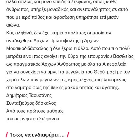
αλλά απλώς και μόνο επειδή ο Στέφανος, όπως κάθε
άνθρωπος, υπήρξε μοναδικός και ανεπανάληπτος σε αυτό
που με ιερό πάθος και αφοσίωση υπηρέτησε επί μισόν
αιώνα.
Και, αληθινά, δεν έχει καμία απολύτως σημασία αν
αναδείχθηκε Άρχων Πρωτοψάλτης ή Άρχων
Μουσικοδιδάσκαλος ή δεν ξέρω τι άλλο. Αυτό που πιο πολύ
μετράει είναι πως ανοίγει την θύρα της επουρανίου Βασιλείας
ως πραγματικός Άρχων Άνθρωπος με όλα τα Α κεφαλαία,
για να συνεχίσει να υμνεί τα μεγαλεία του Θεού, μαζί με τον
χορό όλων των μεγάλων της ιερής τέχνης του, λουσμένος
στο λαμπρό φως της θεϊκής μακαριότητας και αγάπης.
Δημήτριος Ταουσάνης
Συνταξιούχος δάσκαλος
Από τους πρώτους μαθητές
του αείμνηστου Στέφανου
Ίσως να ενδιαφέρει ...