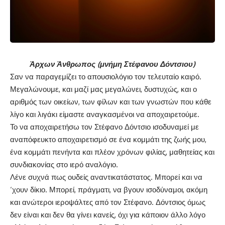
Άρχων Άνθρωπος (μνήμη Στέφανου Δόντσιου)
Σαν να παραγεμίζει το απουσιολόγιο τον τελευταίο καιρό.
Μεγαλώνουμε, και μαζί μας μεγαλώνει, δυστυχώς, και ο
αριθμός των οικείων, των φίλων και των γνωστών που κάθε
λίγο και λιγάκι είμαστε αναγκασμένοι να αποχαιρετούμε.
Το να αποχαιρετήσω τον Στέφανο Δόντσιο ισοδυναμεί με
αναπόφευκτο αποχαιρετισμό σε ένα κομμάτι της ζωής μου,
ένα κομμάτι πενήντα και πλέον χρόνων φιλίας, μαθητείας και
συνδιακονίας στο ιερό αναλόγιο.
Λένε συχνά πως ουδείς αναντικατάστατος. Μπορεί και να
‘χουν δίκιο. Μπορεί, πράγματι, να βγουν ισοδύναμοι, ακόμη
και ανώτεροι ιεροψάλτες από τον Στέφανο. Δόντσιος όμως
δεν είναι και δεν θα γίνει κανείς, όχι για κάποιον άλλο λόγο