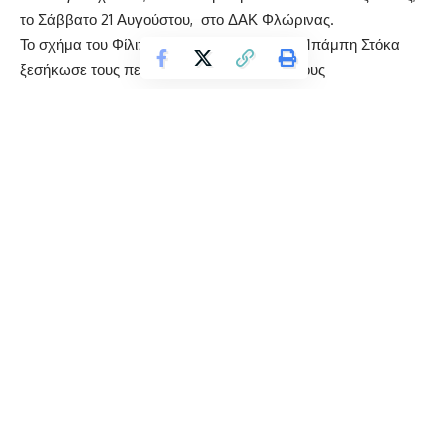
το Σάββατο 21 Αυγούστου, στο ΔΑΚ Φλώρινας.
Το σχήμα του Φίλιππου Πλιάτσικα και του Μπάμπη Στόκα
ξεσήκωσε τους περίπου 1500 θεατές που τους
παρακολουθούσαν ενώ μαζί τους συμμετείχε και η
Φλωρινιώτισσα Έλενα Φερεντίνου.
Τους παρευρισκόμενους καλωσόρισε ο Αλέξης Κωστάλας
ενώ χαιρετισμό απηύθυναν ο Δήμαρχος Φλώρινας Βασίλης
Γιαννάκης, ο Αντιπεριφερειάρχης Φλώρινας Βασίλης Άμπας
και ο καλλιτεχνικός διευθυντής του οργανισμού πολιτιστικών
εκδηλώσεων Πρεσπών Γιώργος Λιάνης.
Στη συναυλία τηρήθηκαν όλα τα μέτρα προστασίας.
Continue Reading