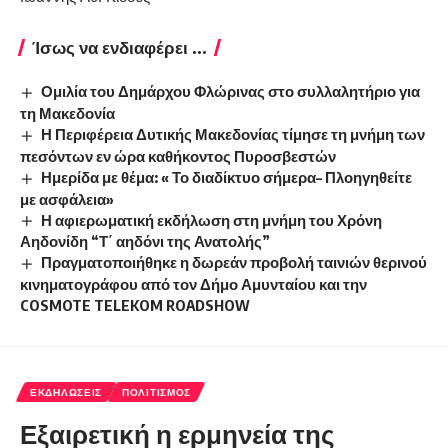
Ίσως να ενδιαφέρει ...
Ομιλία του Δημάρχου Φλώρινας στο συλλαλητήριο για
τη Μακεδονία
Η Περιφέρεια Δυτικής Μακεδονίας τίμησε τη μνήμη των
πεσόντων εν ώρα καθήκοντος Πυροσβεστών
Ημερίδα με θέμα: « Το διαδίκτυο σήμερα– Πλοηγηθείτε
με ασφάλεια»
Η αφιερωματική εκδήλωση στη μνήμη του Χρόνη
Αηδονίδη “Τ΄ αηδόνι της Ανατολής”
Πραγματοποιήθηκε η δωρεάν προβολή ταινιών θερινού
κινηματογράφου από τον Δήμο Αμυνταίου και την
COSMOTE TELEKOM ROADSHOW
ΕΚΔΗΛΏΣΕΙΣ
ΠΟΛΙΤΙΣΜΌΣ
Εξαιρετική η ερμηνεία της