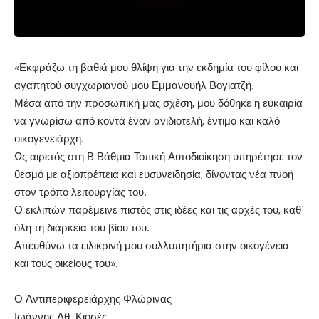
«Εκφράζω τη βαθιά μου θλίψη για την εκδημία του φίλου και
αγαπητού συγχωριανού μου Εμμανουήλ Βογιατζή.
Μέσα από την προσωπική μας σχέση, μου δόθηκε η ευκαιρία
να γνωρίσω από κοντά έναν ανιδιοτελή, έντιμο και καλό
οικογενειάρχη.
Ως αιρετός στη Β Βάθμια Τοπική Αυτοδιοίκηση υπηρέτησε τον
θεσμό με αξιοπρέπεια και ευσυνειδησία, δίνοντας νέα πνοή
στον τρόπο λειτουργίας του.
Ο εκλιπών παρέμεινε πιστός στις ιδέες και τις αρχές του, καθ΄
όλη τη διάρκεια του βίου του.
Απευθύνω τα ειλικρινή μου συλλυπητήρια στην οικογένεια
και τους οικείους του».
Ο Αντιπεριφερειάρχης Φλώρινας
Ιωάννης Αθ. Κιοσές