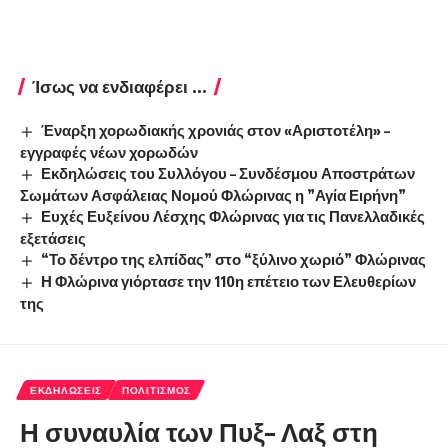
Ίσως να ενδιαφέρει ...
Έναρξη χορωδιακής χρονιάς στον «Αριστοτέλη» –
εγγραφές νέων χορωδών
Εκδηλώσεις του Συλλόγου – Συνδέσμου Αποστράτων
Σωμάτων Ασφάλειας Νομού Φλώρινας η ”Αγία Ειρήνη”
Ευχές Ευξείνου Λέσχης Φλώρινας για τις Πανελλαδικές
εξετάσεις
“Το δέντρο της ελπίδας” στο “ξύλινο χωριό” Φλώρινας
Η Φλώρινα γιόρτασε την 110η επέτειο των Ελευθερίων
της
ΕΚΔΗΛΏΣΕΙΣ
ΠΟΛΙΤΙΣΜΌΣ
Η συναυλία των Πυξ– Λαξ στη