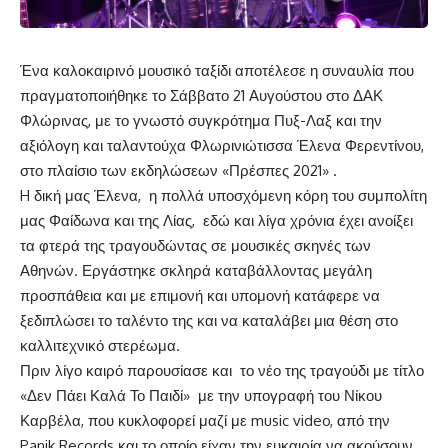
Ένα καλοκαιρινό μουσικό ταξίδι αποτέλεσε η συναυλία που
πραγματοποιήθηκε το Σάββατο 21 Αυγούστου στο ΔΑΚ
Φλώρινας, με το γνωστό συγκρότημα Πυξ-Λαξ και την
αξιόλογη και ταλαντούχα Φλωρινιώτισσα Έλενα Φερεντίνου,
στο πλαίσιο των εκδηλώσεων «Πρέσπες 2021» .
H δική μας Έλενα, η πολλά υποσχόμενη κόρη του συμπολίτη
μας Φαίδωνα και της Λίας, εδώ και λίγα χρόνια έχει ανοίξει
τα φτερά της τραγουδώντας σε μουσικές σκηνές των
Αθηνών. Εργάστηκε σκληρά καταβάλλοντας μεγάλη
προσπάθεια και με επιμονή και υπομονή κατάφερε να
ξεδιπλώσει το ταλέντο της και να καταλάβει μια θέση στο
καλλιτεχνικό στερέωμα.
Πριν λίγο καιρό παρουσίασε και το νέο της τραγούδι με τίτλο
«Δεν Πάει Καλά Το Παιδί» με την υπογραφή του Νίκου
Καρβέλα, που κυκλοφορεί μαζί με music video, από την
Panik Records και το οποίο είχαν την ευκαιρία να ακούσουν