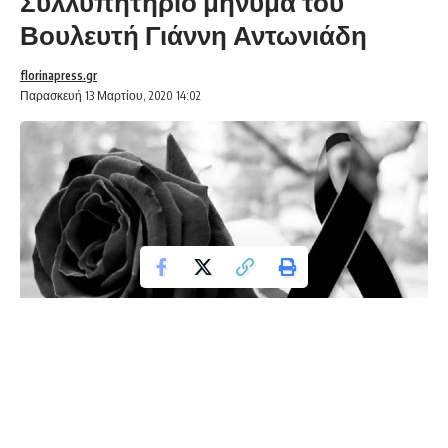
Συλλυπητήριο μήνυμα του
Βουλευτή Γιάννη Αντωνιάδη
florinapress.gr
Παρασκευή 13 Μαρτίου, 2020 14:02
Με ιδιαίτερη θλίψη και οδύνη πληροφορήθηκα την
εκδημία της αγαπητής Σεβαστής Βράντση-Μπαρδάκα ,