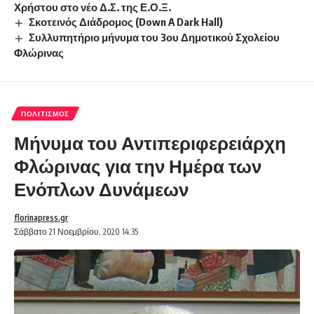
Χρήστου στο νέο Δ.Σ. της Ε.Ο.Ξ.
Σκοτεινός Διάδρομος (Down A Dark Hall)
Συλλυπητήριο μήνυμα του 3ου Δημοτικού Σχολείου
Φλώρινας
ΠΟΛΙΤΙΣΜΌΣ
Μήνυμα του Αντιπεριφερειάρχη
Φλώρινας για την Ημέρα των
Ενόπλων Δυνάμεων
florinapress.gr
Σάββατο 21 Νοεμβρίου, 2020 14:35