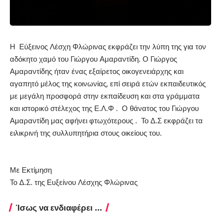
Η Εύξεινος Λέσχη Φλώρινας εκφράζει την λύπη της για τον
αδόκητο χαμό του Γιώργου Αμαραντίδη. Ο Γιώργος
Αμαραντίδης ήταν ένας εξαίρετος οικογενειάρχης και
αγαπητό μέλος της κοινωνίας, επί σειρά ετών εκπαιδευτικός
με μεγάλη προσφορά στην εκπαίδευση και στα γράμματα
και ιστορικό στέλεχος της Ε.Λ.Φ . Ο θάνατος του Γιώργου
Αμαραντίδη μας αφήνει φτωχότερους . Το Δ.Σ εκφράζει τα
ειλικρινή της συλλυπητήρια στους οικείους του.
Με Εκτίμηση
Το Δ.Σ. της Ευξείνου Λέσχης Φλώρινας
Ίσως να ενδιαφέρει ...