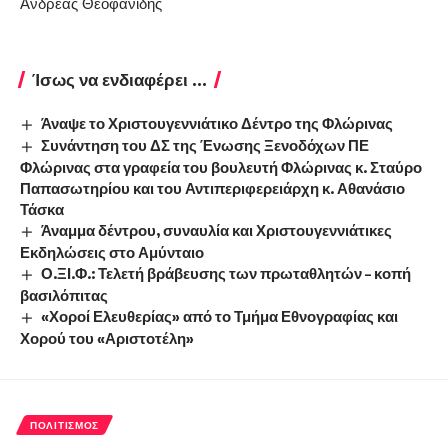
Ανδρέας Θεοφανίδης
Ίσως να ενδιαφέρει ...
Άναψε το Χριστουγεννιάτικο Δέντρο της Φλώρινας
Συνάντηση του ΔΣ της Ένωσης Ξενοδόχων ΠΕ
Φλώρινας στα γραφεία του βουλευτή Φλώρινας κ. Σταύρο
Παπασωτηρίου και του Αντιπεριφερειάρχη κ. Αθανάσιο
Τάσκα
Άναμμα δέντρου, συναυλία και Χριστουγεννιάτικες
Εκδηλώσεις στο Αμύνταιο
Ο.ΞΙ.Φ.: Τελετή βράβευσης των πρωταθλητών – κοπή
βασιλόπιτας
«Χοροί Ελευθερίας» από το Τμήμα Εθνογραφίας και
Χορού του «Αριστοτέλη»
ΠΟΛΙΤΙΣΜΌΣ