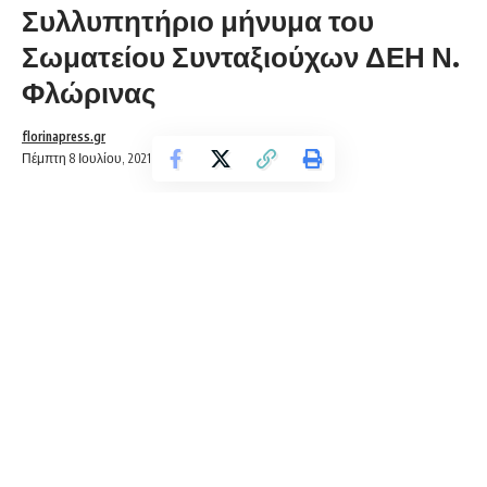
Συλλυπητήριο μήνυμα του
Σωματείου Συνταξιούχων ΔΕΗ Ν.
Φλώρινας
florinapress.gr
Πέμπτη 8 Ιουλίου, 2021 20:07
Τo Δ.Σ. του Σωματείου Συνταξιούχων ΔΕΗ Ν. Φλώρινας
εκφράζει τα ειλικρινή του συλλυπητήρια στον συνάδελφο και
μέλος του σωματείου Στέφανο Μπίρο για τον άδικο χαμό της
συζύγου του Μαρίας Μπίρου – Παπουτσή.
Ο Θεός να αναπαύσει την κεκοιμημένη και να δίνει κουράγιο
και δύναμη στους οικείους της.
Εκ του Δ.Σ.
Ίσως να ενδιαφέρει ...