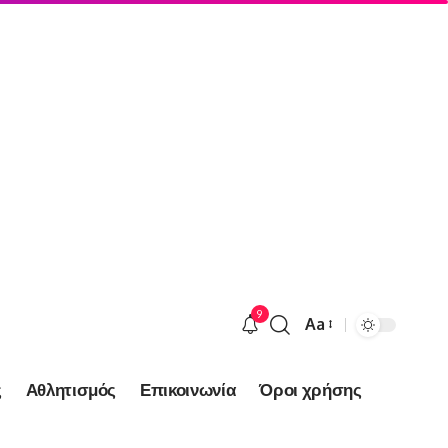
9
Aa
Font
Resizer
ς
Αθλητισμός
Επικοινωνία
Όροι χρήσης