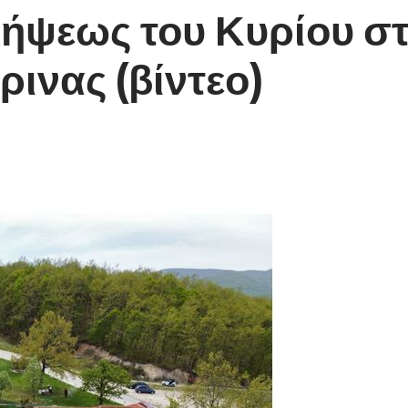
λήψεως του Κυρίου στ
ινας (βίντεο)