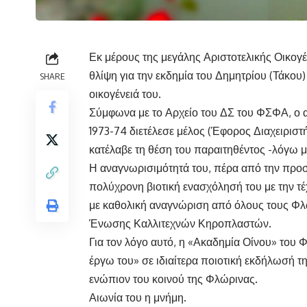
Εκ μέρους της μεγάλης Αριστοτελικής Οικο
θλίψη για την εκδημία του Δημητρίου (Τάκου
SHARE
οικογένειά του.
Σύμφωνα με το Αρχείο του ΔΣ του ΦΣΦΑ, ο α
1973-74 διετέλεσε μέλος (Έφορος Διαχειριστ
κατέλαβε τη θέση του παραιτηθέντος -λόγω
Η αναγνωρισιμότητά του, πέρα από την προσ
πολύχρονη βιοτική ενασχόλησή του με την τ
με καθολική αναγνώριση από όλους τους Φλω
Ένωσης Καλλιτεχνών Κηροπλαστών.
Για τον λόγο αυτό, η «Ακαδημία Οίνου» του
έργω του» σε ιδιαίτερα ποιοτική εκδήλωσή της
ενώπιον του κοινού της Φλώρινας.
Αιωνία του η μνήμη.