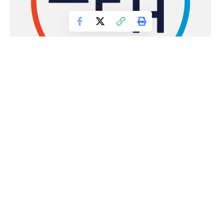
ΠΟΛΥΘΕΑΜΑ “ΦΩΤΙΕΣ 2016”
Χρηστίδειος τελετή 2026
Παρασκευή 4 Δεκεμβρίου 2020,
ημέρα εορτής της Αγίας
Βαρβάρας και προστάτιδας των απανταχού
Λιγνιτωρύχων
. Φέτος όμως, συμπίπτει με συνθήκες
έκτακτης κατάστασης, εξαιτίας της πανδημίας του Covid-19
και της ισχύος περιοριστικών μέτρων για την αποφυγή της
διασποράς του κορωνοϊού.
Δεδομένων αυτών,
η Διεύθυνση του Λιγνιτικού Κέντρου
Δυτικής Μακεδονίας (ΛΚΔΜ) δεν θα προχωρήσει -όπως
είθισται κάθε χρόνο- σε επίσημο εορτασμό και δημόσιες