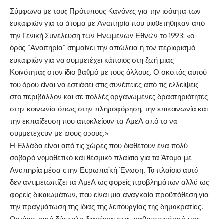
Σύμφωνα με τους Πρότυπους Κανόνες για την ισότητα των
ευκαιριών για τα άτομα με Αναπηρία που υιοθετήθηκαν από
την Γενική Συνέλευση των Ηνωμένων Εθνών το 1993: «ο
όρος “Αναπηρία” σημαίνει την απώλεια ή τον περιορισμό
ευκαιριών για να συμμετέχει κάποιος στη ζωή μιας
Κοινότητας στον ίδιο βαθμό με τους άλλους. Ο σκοπός αυτού
του όρου είναι να εστιάσει στις συνέπειες από τις ελλείψεις
στο περιβάλλον και σε πολλές οργανωμένες δραστηριότητες
στην κοινωνία όπως στην πληροφόρηση, την επικοινωνία και
την εκπαίδευση που αποκλείουν τα ΑμεΑ από το να
συμμετέχουν με ίσους όρους.»
Η Ελλάδα είναι από τις χώρες που διαθέτουν ένα πολύ
σοβαρό νομοθετικό και θεσμικό πλαίσιο για τα Άτομα με
Αναπηρία μέσα στην Ευρωπαϊκή Ένωση. Το πλαίσιο αυτό
δεν αντιμετωπίζει τα ΑμεΑ ως φορείς προβλημάτων αλλά ως
φορείς δικαιωμάτων, που είναι μια αναγκαία προϋπόθεση για
την πραγμάτωση της ίδιας της λειτουργίας της δημοκρατίας.
Ωστόσο, αυτό δύσκολα διαχέεται στην καθημερινότητά μας.