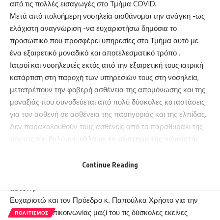
από τις πολλές εισαγωγές στο Τμήμα COVID.
Μετά από πολυήμερη νοσηλεία αισθάνομαι την ανάγκη -ως
ελάχιστη αναγνώριση -να ευχαριστήσω δημόσια το
προσωπικό που προσφέρει υπηρεσίες στο Τμήμα αυτό με
ένα εξαιρετικό μοναδικό και αποτελεσματικό τρόπο .
Ιατροί και νοσηλευτές εκτός από την εξαιρετική τους ιατρική
κατάρτιση στη παροχή των υπηρεσιών τους στη νοσηλεία,
μετατρέπουν την φοβερή ασθένεια της απομόνωσης και της
μοναξιάς που συνοδεύεται από πολύ δύσκολες καταστάσεις
για τον ασθενή σε ασθένεια της παρηγοριάς και της ελπίδας.
Δεν παρακολουθούν τους ασθενείς από το παραθυράκι της
πόρτας του θαλάμου
αλλά με το σύστημα της «ανοιχτής
πόρτας»
έχοντας άμεση και συνεχή εποπτεία του ασθενή ,
προσθέτοντας ελπίδα και εμπιστοσύνη και προλαβαίνοντας
Continue Reading
σε μέγιστο βαθμό τις δύσκολες εξελίξεις της υγείας του
ασθενή.
Ευχαριστώ και τον Πρόεδρο κ. Παπούλκα Χρήστο για την
δυνατότητα επικοινωνίας μαζί του τις δύσκολες εκείνες
ΠΟΛΙΤΙΣΜΌΣ