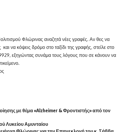
λιτισμού Φλώρινας αναζητά νέες γραφές. Αν θες να
 και να κόψεις δρόμο στο ταξίδι της γραφής, στείλε στο
929, εξηγώντας συνάμα τους λόγους που σε κάνουν να
τικείμενο.
ος
ίησης με θέμα «Alzheimer & Φροντιστής» από τον
κού Λυκείου Αμυνταίου
ειάρχη Φλώρινας για την Επανεκλογή του κ. Σάββα