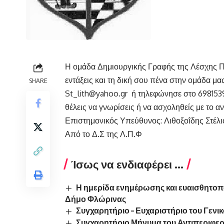
Η ομάδα Δημιουργικής Γραφής της Λέσχης Πο
εντάξεις και τη δική σου πένα στην ομάδα μας
SHARE
St_lith@yahoo.gr
ή τηλεφώνησε στο 6981539
θέλεις να γνωρίσεις ή να ασχοληθείς με το αν
Επιστημονικός Υπεύθυνος: Λιθοξοΐδης Στέλι
Από το Δ.Σ της Λ.Π.Φ
Ίσως να ενδιαφέρει ...
Η ημερίδα ενημέρωσης και ευαισθητοπο
Δήμο Φλώρινας
Συγχαρητήριο – Ευχαριστήριο του Γενι
Συγχαρητήριο Μήνυμα του Αντιπεριφερ