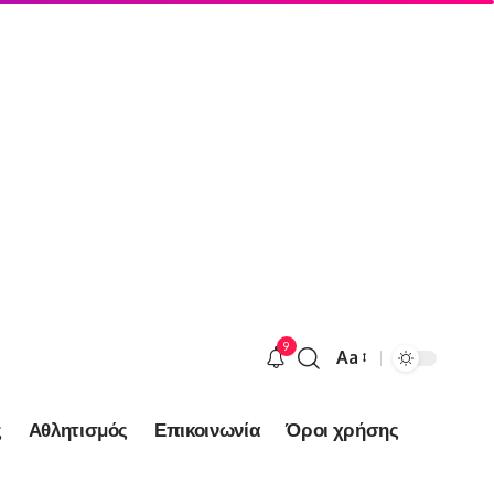
9
Aa
Font
Resizer
ς
Αθλητισμός
Επικοινωνία
Όροι χρήσης