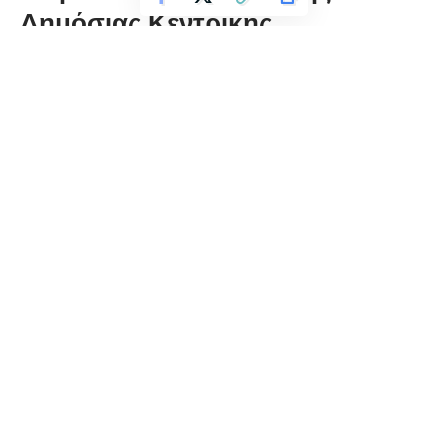
Δημόσιας Κεντρικής
Βιβλιοθήκης Φλώρινας
«Βασιλικής Πιτόσκα»
florinapress.gr
Δευτέρα 5 Ιουλίου, 2021 10:14