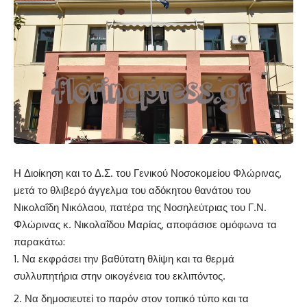
Η Διοίκηση και το Δ.Σ. του Γενικού Νοσοκομείου Φλώρινας,
μετά το θλιβερό άγγελμα του αδόκητου θανάτου του
Νικολαΐδη Νικόλαου, πατέρα της Νοσηλεύτριας του Γ.Ν.
Φλώρινας κ. Νικολαΐδου Μαρίας, αποφάσισε ομόφωνα τα
παρακάτω:
Να εκφράσει την βαθύτατη θλίψη και τα θερμά
συλλυπητήρια στην οικογένεια του εκλιπόντος.
Να δημοσιευτεί το παρόν στον τοπικό τύπο και τα