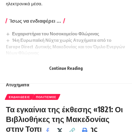
ηλεκτρονικά μέσα.
Ίσως να ενδιαφέρει ...
Ευχαριστήρια του Νοσοκομείου Φλώρινας
14η Ευρωπαϊκή Νύχτα χωρίς Ατυχήματα από το
Europe Direct Δυτικής Μακεδονίας και τον Όμιλο Ενεργών
Νέων Φλώρινας
Παρουσίαση βιβλίου -Ρεσιτάλ Κιθάρας στην Αίθουσα
Τέχνης Παρθεναγωγείο
Continue Reading
Συλλυπητήριο Μήνυμα του ΠΑΣ Φλώρινα
Το Αμύνταιο συμμετέχει στην ευρωπαϊκή Νύχτα χωρίς
Ατυχήματα
ΕΚΔΗΛΏΣΕΙΣ
ΠΟΛΙΤΙΣΜΌΣ
Τα εγκαίνια της έκθεσης «1821: Οι
Βιβλιοθήκες της Μακεδονίας
στην Τοπική Ιστορία» της