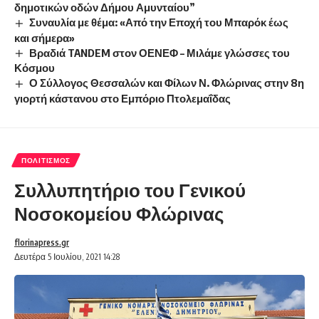
δημοτικών οδών Δήμου Αμυνταίου”
Συναυλία με θέμα: «Από την Εποχή του Μπαρόκ έως
και σήμερα»
Βραδιά TANDEM στον ΟΕΝΕΦ – Μιλάμε γλώσσες του
Κόσμου
Ο Σύλλογος Θεσσαλών και Φίλων Ν. Φλώρινας στην 8η
γιορτή κάστανου στο Εμπόριο Πτολεμαΐδας
ΠΟΛΙΤΙΣΜΌΣ
Συλλυπητήριο του Γενικού
Νοσοκομείου Φλώρινας
florinapress.gr
Δευτέρα 5 Ιουλίου, 2021 14:28