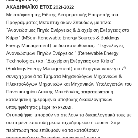
ΑΚΑΔΗΜΑΪΚΟ ΕΤΟΣ 202
1
-202
2
Με απόφαση της Ειδικής Διατμηματικής Επιτροπής του
Προγράμματος Μεταπτυχιακών Σπουδών, με τίτλο
:
“Ανανεώσιμες Πηγές Ενέργειας & Διαχείριση Ενέργειας στα
Κτίρια” (MSc in Renewable Energy Sources & Buildings
Energy Management) με δύο κατευθύνσεις: “Τεχνολογίες
Ανανεώσιμων Πηγών Ενέργειας ” (Renewable Energy
Technologies,) και “Διαχείριση Ενέργειας στα Κτίρια”
η
(Buildings Energy Management) που διοργανώνουν για 7
συνεχή χρονιά τα Τμήματα Μηχανολόγων Μηχανικών &
Ηλεκτρολόγων Μηχανικών και Μηχανικών Υπολογιστών του
Πανεπιστημίου Δυτικής Μακεδονίας,
παρατείνεται
η
καταληκτική ημερομηνία υποβολής δικαιολογητικών
υποψηφιότητας μέχρι
19/9/2021
.
Οι υποψήφιοι μπορούν να στείλουν τα δικαιολογητικά τους με
συστημένη επιστολή μέσω ταχυδρομείου ή courier. Στην
περίπτωση που επιθυμούν να τα καταθέσουν
αυτοπροσώπως θα πρέπει προηγουμένως να