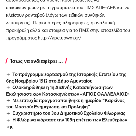
επικοινωνήσουν με τη γραμματεία του ΠΜΣ ΑΠΕ-ΔΕΚ και να
κλείσουν ραντεβού (λόγω των ειδικών συνθηκών
λειτουργίας). Περισσότερες πληροφορίες, η αναλυτική
προκήρυξη αλλά και στοιχεία για το ΠΜΣ στην ιστοσελίδα του
προγράμματος
http://ape.uowm.gr/
Ίσως να ενδιαφέρει ...
Το πρόγραμμα εορτασμού της Ιστορικής Επετείου της
6ης Νοεμβρίου 1912 στο Δήμο Αμυνταίου
Ολοκληρώθηκε η 1η Διεθνής Κατασκήνωσητων
Εκκλησιαστικών Κατασκηνώσεων «ΑΓΙΟΣ ΘΑΛΛΕΛΑΙΟΣ»
Με επιτυχία πραγματοποιήθηκε η ημερίδα “Καρκίνος
του Μαστού: Ενημέρωση και Πρόληψη”
Ευχαριστήριο του 3ου Δημοτικού Σχολείου Φλώρινας
Η Φλώρινα γιόρτασε την 109η επέτειο των Ελευθερίων
της