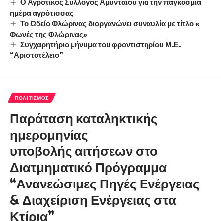
Ο Αγροτικός Σύλλογος Αμυνταίου για την παγκόσμια
ημέρα αγρότισσας
Το Ωδείο Φλώρινας διοργανώνει συναυλία με τίτλο «
Φωνές της Φλώρινας»
Συγχαρητήριο μήνυμα του φροντιστηρίου Μ.Ε.
“Αριστοτέλειο”
ΠΟΛΙΤΙΣΜΌΣ
Παράταση καταληκτικής
ημερομηνίας
υποβολής αιτήσεων στο
Διατμηματικό Πρόγραμμα
“Ανανεώσιμες Πηγές Ενέργειας
& Διαχείριση Ενέργειας στα
Κτίρια”