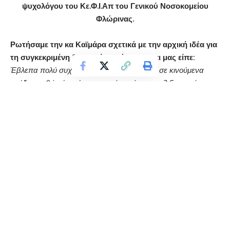
ψυχολόγου του Κε.Φ.Ι.Απ του Γενικού Νοσοκομείου
Φλώρινας.
Ρωτήσαμε την κα Καϊμάρα σχετικά με την αρχική ιδέα για
τη συγκεκριμένη θεατρική παράσταση και μας είπε:
Έβλεπα πολύ συχνά το συγκεκριμένο έργο σε κινούμενα
σχέδια, καθώς έχω ένα κοριτσάκι, τώρα πια 3,5 χρονών.
Σύντομα διαπίστωσα ότι δεν πρόκειται για ένα απλό παιδικό
παραμύθι και ότι υπάρχουν πολύ βαθύτερα νοήματα, από
αυτά που αρχικά φαίνονται. Έτσι, σκέφτηκα ότι πολύ εύκολα
μπορεί να συνδεθεί με την αναπηρία και έκανα πρόταση
στον Μπάμπη Αντωνιάδη, την ήρεμη αυτή δύναμη της
πρωτοβάθμιας εκπαίδευσης, που στέκεται πάντα αρωγός σε
όλες μας τις προσπάθειες. Οργανώσαμε την όλη
προσπάθεια, ενημερώσαμε τον διευθυντή του 1ου Δημοτικού
Σχολείου, κου Μάντσο και ριχτήκαμε στη δουλειά.
Πώς προχώρησαν οι πρόβες και πώς φθάσατε σε αυτό