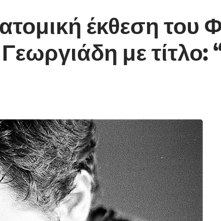
 ατομική έκθεση του 
εωργιάδη με τίτλο: “