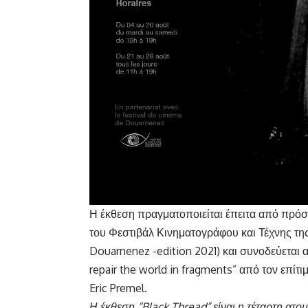
Η έκθεση πραγματοποιείται έπειτα από πρόσκ
του Φεστιβάλ Κινηματογράφου και Τέχνης τη
Douarnenez -edition 2021) και συνοδεύεται απ
repair the world in fragments” από τον επίτ
Eric Premel.
Η έκθεση “Black
Thread
” είναι η τέταρτη ατ