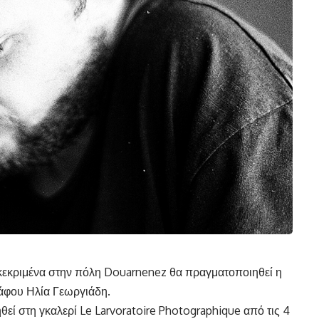
γκεκριμένα στην πόλη Douarnenez θα πραγματοποιηθεί η
άφου Ηλία Γεωργιάδη.
ηθεί στη γκαλερί Le Larvoratoire Photographique από τις 4