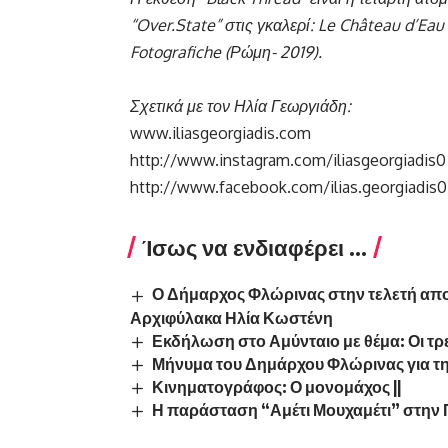
“Over
.State
” στις γκαλερί: Le Château d’Eau
Fotografiche
(Ρώμη- 2019).
Σχετικά με τον Ηλία Γεωργιάδη:
www.iliasgeorgiadis.com
http://www.instagram.com/iliasgeorgiadis0
http://www.facebook.com/ilias.georgiadis0
Ίσως να ενδιαφέρει ...
Ο Δήμαρχος Φλώρινας στην τελετή απο
Αρχιφύλακα Ηλία Κωστένη
Εκδήλωση στο Αμύνταιο με θέμα: Οι τρ
Μήνυμα του Δημάρχου Φλώρινας για τη
Κινηματογράφος: Ο μονομάχος ||
Η παράσταση “Αμέτι Μουχαμέτι” στην