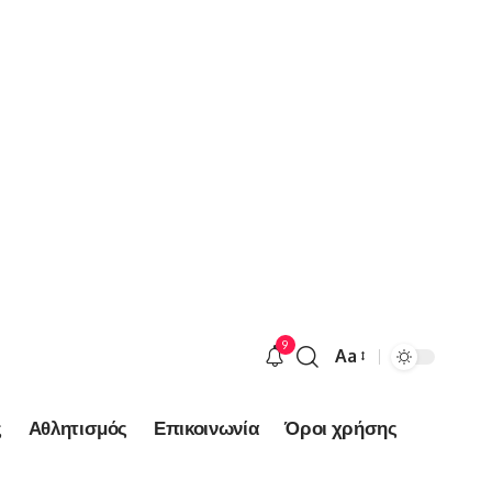
9
Aa
Font
Resizer
ς
Αθλητισμός
Επικοινωνία
Όροι χρήσης