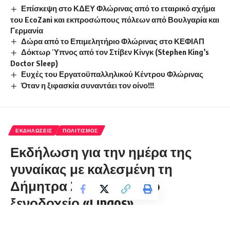
Επίσκεψη στο ΚΔΕΥ Φλώρινας από το εταιρικό σχήμα
του EcoZani και εκπροσώπους πόλεων από Βουλγαρία και
Γερμανία
Δώρα από το Επιμελητήριο Φλώρινας στο ΚΕΦΙΑΠ
Δόκτωρ Ύπνος από τον Στίβεν Κίνγκ (Stephen King’s
Doctor Sleep)
Ευχές του Εργατοϋπαλληλικού Κέντρου Φλώρινας
Όταν η ξιφασκία συναντάει τον οίνο!!!
ΕΚΔΗΛΏΣΕΙΣ
ΠΟΛΙΤΙΣΜΌΣ
Εκδήλωση για την ημέρα της
γυναίκας με καλεσμένη τη
Δήμητρα Σελεμίδου στο
ξενοδοχείο «Lingos»
florinapress.gr