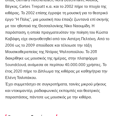
Βέγκος, Carles Trepatt κ.α. και το 2002 πήρε το πτυχίο της
κιθάρας. Το 2002 επίσης έγραψε τη μουσική για το θεατρικό
έργο “Η Πόλις”, μια μουσική που έπαιζε ζωντανά επί σκηνής
με τον ηθοποιό της Θεσσαλονίκης Νίκο Ναουμίδη. Η
παράσταση, η οποία πραγματευόταν την ποίηση του Κώστα
Καβάφη, είχε σκηνοθετηθεί από τον Αστέρη Πελτέκη. Από το
2006 ως το 2009 σπούδασε και τέλειωσε την τάξη
Μουσικοθεραπείας της Ντόρας Ψαλτοπούλου. Το 2011
διακρίθηκε ως μουσικός της ημέρας, στην πλατφόρμα
Soundcloud, ανάμεσα σε περίπου 40.000.000 χρήστες. Το
έτος 2020 πήρε το Δίπλωμα της κιθάρας με καθηγήτρια την
Ελένη Τσιλιπάκου.
Έχει συμμετάσχει σε συγκροτήματα, ταινίες μικρού μήκους
και ντοκιμαντέρ, ραδιοφωνικές εκπομπές και θεατρικές
παραστάσεις, πάντοτε ως μουσικός με την κιθάρα.