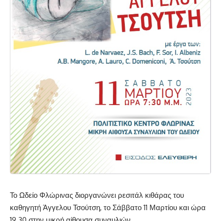
Το Ωδείο Φλώρινας διοργανώνει ρεσιτάλ κιθάρας του
καθηγητή Άγγελου Τσούτση, το Σάββατο 11 Μαρτίου και ώρα
19.30 στην μικρή αίθουσα συναυλιών.