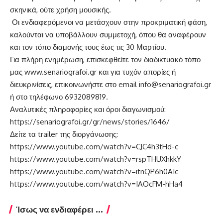
σκηνικά, ούτε χρήση μουσικής.
Οι ενδιαφερόμενοι να μετάσχουν στην προκριματική φάση,
καλούνται να υποβάλλουν συμμετοχή, όπου θα αναφέρουν
και τον τόπο διαμονής τους έως τις 30 Μαρτίου.
Για πλήρη ενημέρωση, επισκεφθείτε τον διαδικτυακό τόπο
μας
www.senariografoi.gr
και για τυχόν απορίες ή
διευκρινίσεις, επικοινωνήστε στο email
info@senariografoi.gr
ή στο τηλέφωνο 6932089819.
Αναλυτικές πληροφορίες και όροι διαγωνισμού:
https://senariografoi.gr/gr/news/stories/1646/
Δείτε τα trailer της διοργάνωσης:
https://www.youtube.com/watch?v=CJC4h3tHd-c
https://www.youtube.com/watch?v=rspTHUXhkkY
https://www.youtube.com/watch?v=itnQP6h0AIc
https://www.youtube.com/watch?v=IAOcFM-hHa4
Ίσως να ενδιαφέρει ...