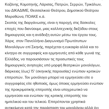
Κοζάνης, Κομοτηνής, Λάρισας, Πατρών, Σερρών, Τρικάλων,
του ΔΙΚΑΔΙΜΕ, Θεσσαλικού Θεάτρου, Δημοτικού Θεάτρου
Μαραθώνα, ΠΟΑΚΕ κ.ά.
Σκοπός της διοργάνωσης, είναι η παροχή, στις δύσκολες
εποχές που διανύουμε, μιας καλλιτεχνικής διεξόδου στους
δημιουργούς και η ανάδειξη αυτών μέσω του έργου τους.
Χάρις στον Πανελλήνιο Διαγωνισμό Πρωτότυπων
Μονολόγων επί Σκηνής, παρέχεται η ευκαιρία αλλά και το
κίνητρο σε συγγραφείς και ερμηνευτές από κάθε γωνιά της
Ελλάδος, να παρουσιάσουν τις προσωπικές τους
δημιουργικές ανησυχίες υπό μορφή θεατρικών μονολόγων,
διάρκειας (έως) 15′ (σκηνικής παρουσίας) ενώπιον κριτικών
επιτροπών. Τον μονόλογο μπορεί να ερμηνεύσει είτε ο
συγγραφέας είτε ηθοποιός, όμως όποιος ερμηνεύσει ενώπιον
της προκριματικής επιτροπής είναι υποχρεωτικό να
ερμηνεύσει και ενώπιον της κριτικής επιτροπής του
ημιτελικού και του τελικού. Επιτρέπονται χρηστικά
αντικείμενα κατά την παράσταση του μονολόγου αλλά όχι