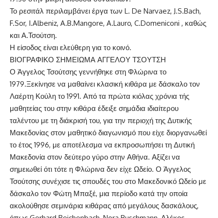
Το ρεσιτάλ περιλαμβάνει έργα των L. De Narvaez, J.S.Bach,
F.Sor, I.Albeniz, A.B.Mangore, A.Lauro, C.Domeniconi , καθώς
και Α.Τσούτση.
Η είσοδος είναι ελεύθερη για το κοινό.
ΒΙΟΓΡΑΦΙΚΟ ΣΗΜΕΙΩΜΑ ΑΓΓΕΛΟΥ ΤΣΟΥΤΣΗ
Ο Άγγελος Τσούτσης γεννήθηκε στη Φλώρινα το
1979.Ξεκίνησε να μαθαίνει κλασική κιθάρα με δάσκαλο τον
Λαέρτη Κούλη το 1991. Από τα πρώτα κιόλας χρόνια τής
μαθητείας του στην κιθάρα έδειξε σημάδια ιδιαίτερου
ταλέντου με τη διάκρισή του, για την περιοχή της Δυτικής
Μακεδονίας στον μαθητικό διαγωνισμό που είχε διοργανωθεί
το έτος 1996, με αποτέλεσμα να εκπροσωπήσει τη Δυτική
Μακεδονία στον δεύτερο γύρο στην Αθήνα. Αξίζει να
σημειωθεί ότι τότε η Φλώρινα δεν είχε Ωδείο. Ο Άγγελος
Τσούτσης συνέχισε τις σπουδές του στο Μακεδονικό Ωδείο με
δάσκαλο τον Φώτη Μπαξέ, μια περίοδο κατά την οποία
ακολούθησε σεμινάρια κιθάρας από μεγάλους δασκάλους,
όπως Gerhard Reichenbach, Nora Buschmann, Αλέκος