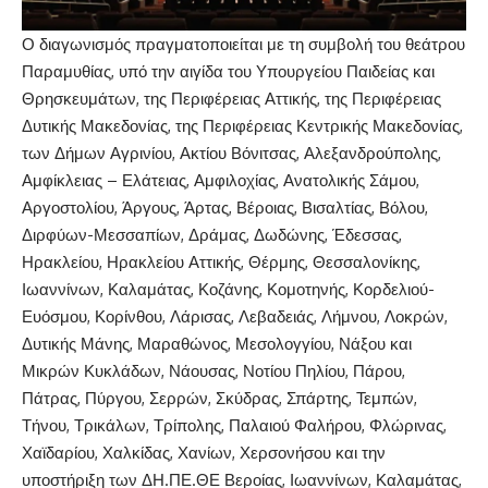
Ο διαγωνισμός πραγματοποιείται με τη συμβολή του θεάτρου
Παραμυθίας, υπό την αιγίδα του Υπουργείου Παιδείας και
Θρησκευμάτων, της Περιφέρειας Αττικής, της Περιφέρειας
Δυτικής Μακεδονίας, της Περιφέρειας Κεντρικής Μακεδονίας,
των Δήμων Αγρινίου, Ακτίου Βόνιτσας, Αλεξανδρούπολης,
Αμφίκλειας – Ελάτειας, Αμφιλοχίας, Ανατολικής Σάμου,
Αργοστολίου, Άργους, Άρτας, Βέροιας, Βισαλτίας, Βόλου,
Διρφύων-Μεσσαπίων, Δράμας, Δωδώνης, Έδεσσας,
Ηρακλείου, Ηρακλείου Αττικής, Θέρμης, Θεσσαλονίκης,
Ιωαννίνων, Καλαμάτας, Κοζάνης, Κομοτηνής, Κορδελιού-
Ευόσμου, Κορίνθου, Λάρισας, Λεβαδειάς, Λήμνου, Λοκρών,
Δυτικής Μάνης, Μαραθώνος, Μεσολογγίου, Νάξου και
Μικρών Κυκλάδων, Νάουσας, Νοτίου Πηλίου, Πάρου,
Πάτρας, Πύργου, Σερρών, Σκύδρας, Σπάρτης, Τεμπών,
Τήνου, Τρικάλων, Τρίπολης, Παλαιού Φαλήρου, Φλώρινας,
Χαϊδαρίου, Χαλκίδας, Χανίων, Χερσονήσου και την
υποστήριξη των ΔΗ.ΠΕ.ΘΕ Βεροίας, Ιωαννίνων, Καλαμάτας,