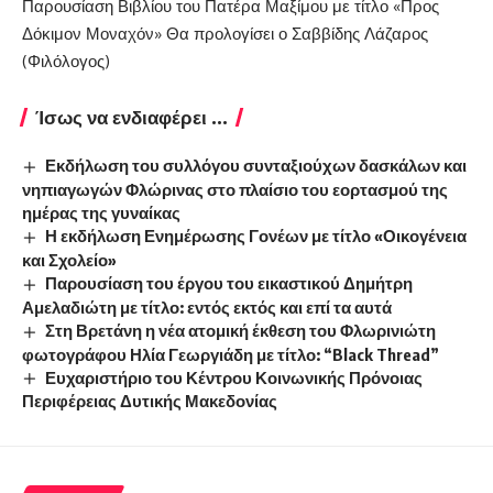
Παρουσίαση Βιβλίου του Πατέρα Μαξίμου με τίτλο «Προς
Δόκιμον Μοναχόν» Θα προλογίσει ο Σαββίδης Λάζαρος
(Φιλόλογος)
Ίσως να ενδιαφέρει ...
Εκδήλωση του συλλόγου συνταξιούχων δασκάλων και
νηπιαγωγών Φλώρινας στο πλαίσιο του εορτασμού της
ημέρας της γυναίκας
Η εκδήλωση Ενημέρωσης Γονέων με τίτλο «Οικογένεια
και Σχολείο»
Παρουσίαση του έργου του εικαστικού Δημήτρη
Αμελαδιώτη με τίτλο: εντός εκτός και επί τα αυτά
Στη Βρετάνη η νέα ατομική έκθεση του Φλωρινιώτη
φωτογράφου Ηλία Γεωργιάδη με τίτλο: “Black Thread”
Ευχαριστήριο του Κέντρου Κοινωνικής Πρόνοιας
Περιφέρειας Δυτικής Μακεδονίας