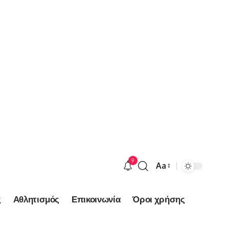
9
Aa
Font
Resizer
ς
Αθλητισμός
Επικοινωνία
Όροι χρήσης