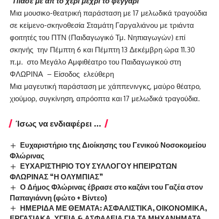
“Πιάσε με απ’το χέρι μέχρι το φεγγάρι”
Μια μουσικο-θεατρική παράσταση με 17 μελωδικά τραγούδια
σε κείμενο-σκηνοθεσία Σταμάτη Γαργαλιάνου με τριάντα
φοιτητές του ΠΤΝ (Παιδαγωγικό Τμ. Νηπιαγωγών) επί
σκηνής την Πέμπτη 6 και Πέμπτη 13 Δεκέμβρη ώρα 11.30
π.μ. στο Μεγάλο Αμφιθέατρο του Παιδαγωγικού στη
ΦΛΩΡΙΝΑ – Είσοδος ελεύθερη
Μια μαγευτική παράσταση με χάππενινγκς, μαύρο θέατρο,
χιούμορ, συγκίνηση, απρόοπτα και 17 μελωδικά τραγούδια.
Ίσως να ενδιαφέρει ...
Ευχαριστήριο της Διοίκησης του Γενικού Νοσοκομείου
Φλώρινας
ΕΥΧΑΡΙΣΤΗΡΙΟ ΤΟΥ ΣΥΛΛΟΓΟΥ ΗΠΕΙΡΩΤΩΝ
ΦΛΩΡΙΝΑΣ “Η ΟΛΥΜΠΙΑΣ”
Ο Δήμος Φλώρινας έβρασε στο καζάνι του Γαζέα στον
Παπαγιάννη (φώτο + Βίντεο)
ΗΜΕΡΙΔΑ ΜΕ ΘΕΜΑΤΑ: ΑΣΦΑΛΙΣΤΙΚΑ, ΟΙΚΟΝΟΜΙΚΑ,
ΕΡΓΑΣΙΑΚΑ, ΥΓΕΙΑ & ΑΣΦΑΛΕΙΑ ΓΙΑ ΤΑ ΜΗΧΑΝΗΜΑΤΑ