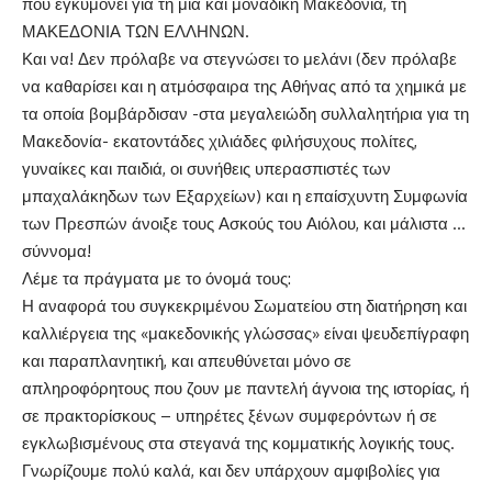
που εγκυμονεί για τη μία και μοναδική Μακεδονία, τη
ΜΑΚΕΔΟΝΙΑ ΤΩΝ ΕΛΛΗΝΩΝ.
Και να! Δεν πρόλαβε να στεγνώσει το μελάνι (δεν πρόλαβε
να καθαρίσει και η ατμόσφαιρα της Αθήνας από τα χημικά με
τα οποία βομβάρδισαν -στα μεγαλειώδη συλλαλητήρια για τη
Μακεδονία- εκατοντάδες χιλιάδες φιλήσυχους πολίτες,
γυναίκες και παιδιά, οι συνήθεις υπερασπιστές των
μπαχαλάκηδων των Εξαρχείων) και η επαίσχυντη Συμφωνία
των Πρεσπών άνοιξε τους Ασκούς του Αιόλου, και μάλιστα …
σύννομα!
Λέμε τα πράγματα με το όνομά τους:
Η αναφορά του συγκεκριμένου Σωματείου στη διατήρηση και
καλλιέργεια της «μακεδονικής γλώσσας» είναι ψευδεπίγραφη
και παραπλανητική, και απευθύνεται μόνο σε
απληροφόρητους που ζουν με παντελή άγνοια της ιστορίας, ή
σε πρακτορίσκους – υπηρέτες ξένων συμφερόντων ή σε
εγκλωβισμένους στα στεγανά της κομματικής λογικής τους.
Γνωρίζουμε πολύ καλά, και δεν υπάρχουν αμφιβολίες για