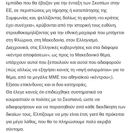
εμπόδια που θα έβαζαν για την ένταξη των Σκοπίων στην
ΕΕ, σε περιπτώσεις μη τήρησης ή καταπάτησης της
Συμφωνίας και, ψελλίζοντας δολίως τη φράση «το κράτος
έχει συνέχεια», κρύβονται από την ιστορική τους ευθύνη,
στρουθοκαμηλίζοντας για την εθνική μαχαιριά που μπήγεται
στη Φλώρινα, στη Μακεδονία, στον Ελληνισμό.
Διαχρονικά, στις Ελληνικές κυβερνήσεις και στα διάφορα
«κέντρα αποφάσεων», ως προς το Μακεδονικό θέμα,
υπάρχουν αυτοί που ξεπουλούν και αυτοί που αδιαφορούν
(πώς αλλιώς να εξηγήσει κανείς τη «σιγή ασυρμάτου» για το
θέμα, από τα μεγάλα ΜΜΕ του αθηναϊκού «κέντρου»;).
Εξίσου επικίνδυνες και οι δυο κατηγορίες.
Θα έλεγε κανείς ότι επιδιώχθηκε συστηματικά να
κουραστούν οι πολίτες με το Σκοπιανό, ώστε να
αδιαφορήσουν και να παραιτηθούν από κάθε διεκδίκηση των
δικαίων τους. Ελπίζουμε να μην είναι έτσι, γιατί θα πρόκειται
για μέγα λάθος, που θα το πληρώσουμε πολύ ακριβά
σύντομα.