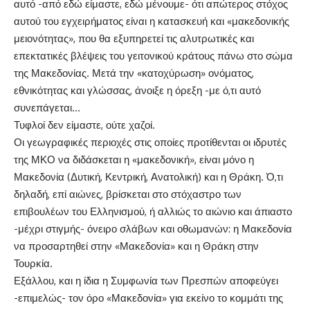
αυτό -από εδώ είμαστε, εδώ μένουμε- ότι απώτερος στόχος
αυτού του εγχειρήματος είναι η κατασκευή και «μακεδονικής
μειονότητας», που θα εξυπηρετεί τις αλυτρωτικές και
επεκτατικές βλέψεις του γειτονικού κράτους πάνω στο σώμα
της Μακεδονίας. Μετά την «κατοχύρωση» ονόματος,
εθνικότητας και γλώσσας, άνοιξε η όρεξη -με ό,τι αυτό
συνεπάγεται…
Τυφλοί δεν είμαστε, ούτε χαζοί.
Οι γεωγραφικές περιοχές στις οποίες προτίθενται οι ιδρυτές
της ΜΚΟ να διδάσκεται η «μακεδονική», είναι μόνο η
Μακεδονία (Δυτική, Κεντρική, Ανατολική) και η Θράκη. Ό,τι
δηλαδή, επί αιώνες, βρίσκεται στο στόχαστρο των
επιβουλέων του Ελληνισμού, ή αλλιώς το αιώνιο και άπιαστο
-μέχρι στιγμής- όνειρο σλάβων και οθωμανών: η Μακεδονία
να προσαρτηθεί στην «Μακεδονία» και η Θράκη στην
Τουρκία.
Εξάλλου, και η ίδια η Συμφωνία των Πρεσπών αποφεύγει
-επιμελώς- τον όρο «Μακεδονία» για εκείνο το κομμάτι της