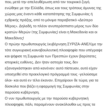
που, μετά την απελευθέρωση από τον τουρκικό ζυγό,
ενώθηκε με την Ελλάδα, όπως και τους τρόπους άμυνας της
χώρας μας έναντι κάθε καταπάτησης της Συμφωνίας ή
εχθρικής πράξης, από το μόνιμα παραβατικό «Δεύτερο
Μέρος». Δηλαδή, το πλέον ανυπεράσπιστο μέρος των δύο
κρατών-Μερών (της Συμφωνίας) είναι η Μακεδονία και οι
Μακεδόνες!
Ο πρώην πρωθυπουργός (κυβέρνηση ΣΥΡΙΖΑ-ΑΝΕΛ)με την
τότε συγκυριακή κοινοβουλευτική πλειοψηφία που υπέγραψε
και ψήφισε τη Συμφωνία των Πρεσπών έχουν βαρύτατες
ιστορικές ευθύνες. Δεν ήταν αστοχία τους, δεν
εξαναγκάστηκαν από κανέναν: αυτό πίστευαν, αυτό είχαν
υποσχεθεί στο προεκλογικό πρόγραμμά τους -γελούσαμε
όλοι- και αυτό εν τέλει έκαναν. Επιχαίρουν δε τώρα, για τα
δύσκολα που βάζει η εφαρμογή της Συμφωνίας στην
παρούσα κυβέρνηση.
Ο νυν πρωθυπουργός με την παρούσα κυβερνητική
πλειοψηφία, πάλι, παραμένουν ανακόλουθοι ως προς τα