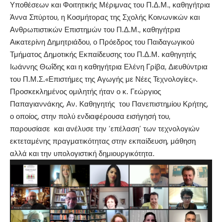
Υποθέσεων και Φοιτητικής Μέριμνας του Π.Δ.Μ., καθηγήτρια
Άννα Σπύρτου, η Κοσμήτορας της Σχολής Κοινωνικών και
Ανθρωπιστικών Επιστημών του Π.Δ.Μ., καθηγήτρια
Αικατερίνη Δημητριάδου, ο Πρόεδρος του Παιδαγωγικού
Τμήματος Δημοτικής Εκπαίδευσης του Π.Δ.Μ. καθηγητής
Ιωάννης Θωΐδης και η καθηγήτρια Ελένη Γρίβα, Διευθύντρια
του Π.Μ.Σ.«Επιστήμες της Αγωγής με Νέες Τεχνολογίες».
Προσκεκλημένος ομιλητής ήταν ο κ. Γεώργιος
Παπαγιαννάκης, Αν. Καθηγητής του Πανεπιστημίου Κρήτης,
ο οποίος, στην πολύ ενδιαφέρουσα εισήγησή του,
παρουσίασε και ανέλυσε την ‘επέλαση’ των τεχνολογιών
εκτεταμένης πραγματικότητας στην εκπαίδευση, μάθηση
αλλά και την υπολογιστική δημιουργικότητα.