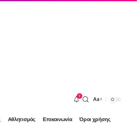
9
Aa
Font
Resizer
ς
Αθλητισμός
Επικοινωνία
Όροι χρήσης