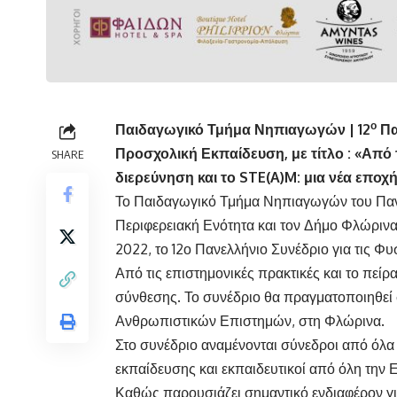
ο
Παιδαγωγικό Τμήμα Νηπιαγωγών | 12
Πα
Προσχολική Εκπαίδευση, με τίτλο : «Από τ
SHARE
διερεύνηση και το
STE
(
A
)
M
: μια νέα εποχ
Το Παιδαγωγικό Τμήμα Νηπιαγωγών του Πανε
Περιφερειακή Ενότητα και τον Δήμο Φλώρινα
2022, το 12ο Πανελλήνιο Συνέδριο για τις Φ
Από τις επιστημονικές πρακτικές και το πείρ
σύνθεσης. Το συνέδριο θα πραγματοποιηθεί 
Ανθρωπιστικών Επιστημών, στη Φλώρινα.
Στο συνέδριο αναμένονται σύνεδροι από όλα 
εκπαίδευσης και εκπαιδευτικοί από όλη την 
Καθώς παρουσιάζει σημαντικό ενδιαφέρον για