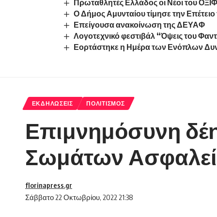
Πρωταθλητές Ελλάδος οι Νέοι του ΟΞΙΦ
Ο Δήμος Αμυνταίου τίμησε την Επέτει
Επείγουσα ανακοίνωση της ΔΕΥΑΦ
Λογοτεχνικό φεστιβάλ “Όψεις του Φαντ
Εορτάστηκε η Ημέρα των Ενόπλων Δυ
ΕΚΔΗΛΏΣΕΙΣ
ΠΟΛΙΤΙΣΜΌΣ
Επιμνημόσυνη δέη
Σωμάτων Ασφαλεί
florinapress.gr
Σάββατο 22 Οκτωβρίου, 2022 21:38