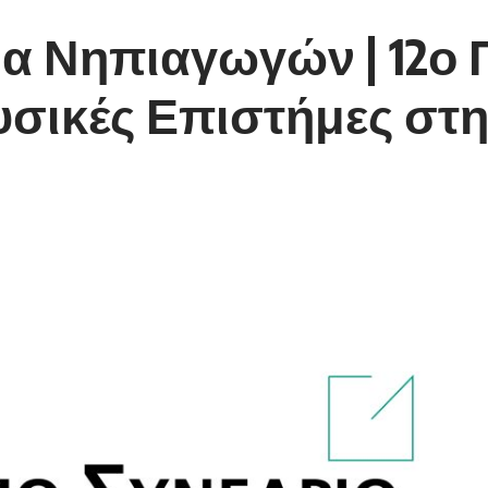
α Νηπιαγωγών | 12ο 
Φυσικές Επιστήμες στ