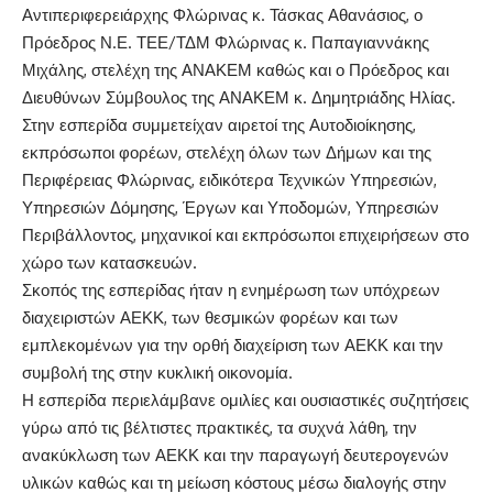
Αντιπεριφερειάρχης Φλώρινας κ. Τάσκας Αθανάσιος, ο
Πρόεδρος Ν.Ε. ΤΕΕ/ΤΔΜ Φλώρινας κ. Παπαγιαννάκης
Μιχάλης, στελέχη της ΑΝΑΚΕΜ καθώς και ο Πρόεδρος και
Διευθύνων Σύμβουλος της ΑΝΑΚΕΜ κ. Δημητριάδης Ηλίας.
Στην εσπερίδα συμμετείχαν αιρετοί της Αυτοδιοίκησης,
εκπρόσωποι φορέων, στελέχη όλων των Δήμων και της
Περιφέρειας Φλώρινας, ειδικότερα Τεχνικών Υπηρεσιών,
Υπηρεσιών Δόμησης, Έργων και Υποδομών, Υπηρεσιών
Περιβάλλοντος, μηχανικοί και εκπρόσωποι επιχειρήσεων στο
χώρο των κατασκευών.
Σκοπός της εσπερίδας ήταν η ενημέρωση των υπόχρεων
διαχειριστών ΑΕΚΚ, των θεσμικών φορέων και των
εμπλεκομένων για την ορθή διαχείριση των ΑΕΚΚ και την
συμβολή της στην κυκλική οικονομία.
Η εσπερίδα περιελάμβανε ομιλίες και ουσιαστικές συζητήσεις
γύρω από τις βέλτιστες πρακτικές, τα συχνά λάθη, την
ανακύκλωση των ΑΕΚΚ και την παραγωγή δευτερογενών
υλικών καθώς και τη μείωση κόστους μέσω διαλογής στην