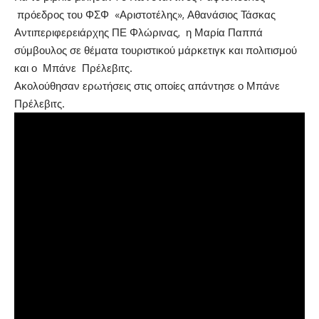
πρόεδρος του ΦΣΦ «Αριστοτέλης», Αθανάσιος Τάσκας
Αντιπεριφερειάρχης ΠΕ Φλώρινας, η Μαρία Παππά
σύμβουλος σε θέματα τουριστικού μάρκετιγκ και πολιτισμού
και ο Μπάνε Πρέλεβιτς.
Ακολούθησαν ερωτήσεις στις οποίες απάντησε ο Μπάνε
Πρέλεβιτς.