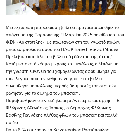
Μια ξεχωριστή παρουσίαση βιβλίου πραγματοποιήθηκε το
απόγευμα της Παρασκευής 21 Μαρτίου 2025 σε αίθουσα του
ΦΣΦ «Αριστοτέλης» με πρωταγωνιστή τον γνωστό πρώην
μπασκετμπολίστα άσσο του ΠΑΟΚ Bane Prelevic (Μπάνε
Πρέλεβιτς) και τίτλο του βιβλίου
“η δύναμη της ήττας”.
Κατάμεστη από κόσμο μικρούς και μεγάλους, ο Μπάνε με
την γνωστή ευγένεια του χαμογελώντας αφού μίλησε για
τους λόγους που τον ώθησαν να γράψει το βιβλίο
συνομίλησε με πολλούς μικρούς θαυμαστές του οι οποίοι
ρώτησαν για το άθλημα του μπάσκετ .
Παραβρέθηκαν στην εκδήλωση ο Αντιπεριφερειάρχης Π.Ε
Φλώρινας Αθανάσιος Τάσκας , ο Δήμαρχος Φλώρινας
Βασίλης Γιαννάκης πλήθος φίλων του μπάσκετ και πολλά
παιδιά .
Για το βιβλίο μίλησαν : ο Κωνσταντίνος Ραφτόπουλος