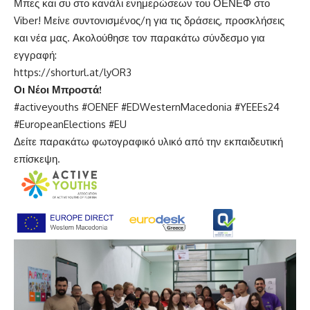
Μπες και συ στο κανάλι ενημερώσεων του ΟΕΝΕΦ στο
Viber! Μείνε συντονισμένος/η για τις δράσεις, προσκλήσεις
και νέα μας. Ακολούθησε τον παρακάτω σύνδεσμο για
εγγραφή:
https://shorturl.at/lyOR3
Οι Νέοι Μπροστά!
#activeyouths #OENEF #EDWesternMacedonia #YEEEs24
#EuropeanElections #EU
Δείτε παρακάτω φωτογραφικό υλικό από την εκπαιδευτική
επίσκεψη.