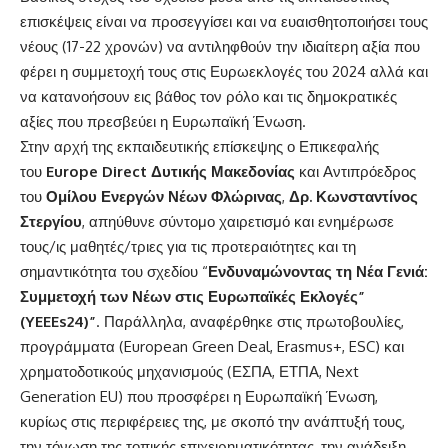
επισκέψεις είναι να προσεγγίσει και να ευαισθητοποιήσει τους
νέους (17-22 χρονών) να αντιληφθούν την ιδιαίτερη αξία που
φέρει η συμμετοχή τους στις Ευρωεκλογές του 2024 αλλά και
να κατανοήσουν εις βάθος τον ρόλο και τις δημοκρατικές
αξίες που πρεσβεύει η Ευρωπαϊκή Ένωση.
Στην αρχή της εκπαιδευτικής επίσκεψης ο Επικεφαλής
του
Europe Direct Δυτικής Μακεδονίας
και Αντιπρόεδρος
του
Ομίλου Ενεργών Νέων Φλώρινας
,
Δρ.
Κωνσταντίνος
Στεργίου
, απηύθυνε σύντομο χαιρετισμό και ενημέρωσε
τους/ις μαθητές/τριες για τις προτεραιότητες και τη
σημαντικότητα του σχεδίου “
Ενδυναμώνοντας τη Νέα Γενιά:
Συμμετοχή των Νέων στις Ευρωπαϊκές Εκλογές”
(YEEEs24)”
. Παράλληλα, αναφέρθηκε στις πρωτοβουλίες,
προγράμματα (European Green Deal, Erasmus+, ESC) και
χρηματοδοτικούς μηχανισμούς (ΕΣΠΑ, ΕΤΠΑ, Next
Generation EU) που προσφέρει η Ευρωπαϊκή Ένωση,
κυρίως στις περιφέρειες της, με σκοπό την ανάπτυξή τους,
την τόνωση της τοπικής επιχειρηματικότητας, την ανάδειξη