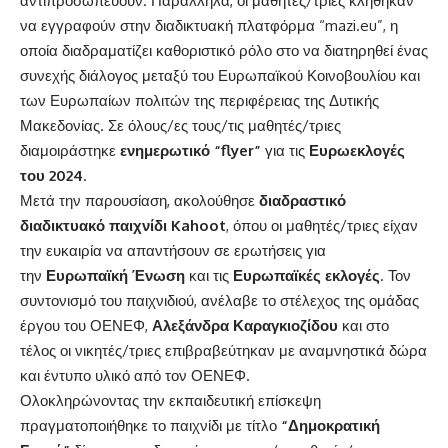
αντιπροσωπεύουν. Παράλληλα, οι μαθητές/τριες κλήθηκαν
να εγγραφούν στην διαδικτυακή πλατφόρμα “
mazi.eu
”, η
οποία διαδραματίζει καθοριστικό ρόλο στο να διατηρηθεί ένας
συνεχής διάλογος μεταξύ του Ευρωπαϊκού Κοινοβουλίου και
των Ευρωπαίων πολιτών της περιφέρειας της Δυτικής
Μακεδονίας. Σε όλους/ες τους/τις μαθητές/τριες
διαμοιράστηκε
ενημερωτικό “flyer”
για τις
Ευρωεκλογές
του 2024
.
Μετά την παρουσίαση, ακολούθησε
διαδραστικό
διαδικτυακό παιχνίδι Kahoot
, όπου οι μαθητές/τριες είχαν
την ευκαιρία να απαντήσουν σε ερωτήσεις για
την
Ευρωπαϊκή Ένωση
και τις
Ευρωπαϊκές εκλογές
. Τον
συντονισμό του παιχνιδιού, ανέλαβε το στέλεχος της ομάδας
έργου του ΟΕΝΕΦ,
Αλεξάνδρα Καραγκιοζίδου
και στο
τέλος οι νικητές/τριες επιβραβεύτηκαν με αναμνηστικά δώρα
και έντυπο υλικό από τον ΟΕΝΕΦ.
Ολοκληρώνοντας την εκπαιδευτική επίσκεψη
πραγματοποιήθηκε το παιχνίδι με τίτλο
“Δημοκρατική