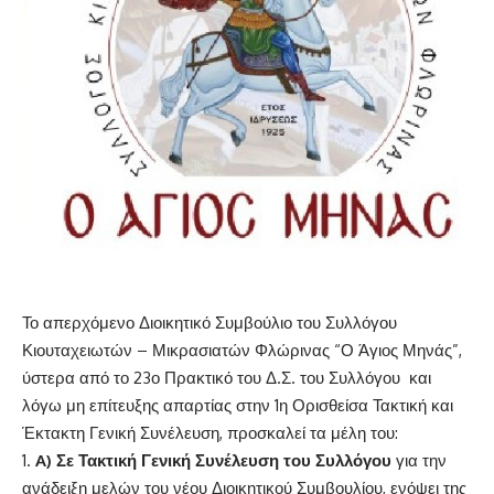
Το απερχόμενο Διοικητικό Συμβούλιο του Συλλόγου
Κιουταχειωτών – Μικρασιατών Φλώρινας “Ο Άγιος Μηνάς”,
ύστερα από το 23ο Πρακτικό του Δ.Σ. του Συλλόγου και
λόγω μη επίτευξης απαρτίας στην 1η Ορισθείσα Τακτική και
Έκτακτη Γενική Συνέλευση, προσκαλεί τα μέλη του:
A
) Σε Τακτική Γενική Συνέλευση του Συλλόγου
για την
ανάδειξη μελών του νέου Διοικητικού Συμβουλίου, ενόψει της