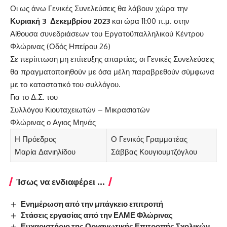
Οι ως άνω Γενικές Συνελεύσεις θα λάβουν χώρα την
Κυριακή 3 Δεκεμβρίου 2023
και ώρα 11:00 π.μ. στην
Αίθουσα συνεδριάσεων του Εργατοϋπαλληλικού Κέντρου
Φλώρινας (Οδός Ηπείρου 26)
Σε περίπτωση μη επίτευξης απαρτίας, οι Γενικές Συνελεύσεις
θα πραγματοποιηθούν με όσα μέλη παραβρεθούν σύμφωνα
με το καταστατικό του συλλόγου.
Για το Δ.Σ. του
Συλλόγου Κιουταχειωτών – Μικρασιατών
Φλώρινας ο Αγιος Μηνάς
Η Πρόεδρος
Ο Γενικός Γραμματέας
Μαρία Δανιηλίδου
Σάββας Κουγιουμτζόγλου
Ίσως να ενδιαφέρει ...
Ενημέρωση από την μπάγκειο επιτροπή
Στάσεις εργασίας από την ΕΛΜΕ Φλώρινας
Ευχαριστήριο της Οργανωτικής Επιτροπής Σχολικών