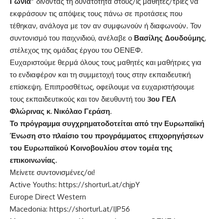
Γωνιά”
δίνοντας τη δυνατότητα στους/ις μαθητές/τριες να
εκφράσουν τις απόψεις τους πάνω σε προτάσεις που
τέθηκαν, ανάλογα με τον αν συμφωνούν ή διαφωνούν. Τον
συντονισμό του παιχνιδιού, ανέλαβε ο
Βασίλης Δουδούμης
,
στέλεχος της ομάδας έργου του ΟΕΝΕΦ.
Ευχαριστούμε θερμά όλους τους μαθητές και μαθήτριες για
το ενδιαφέρον και τη συμμετοχή τους στην εκπαιδευτική
επίσκεψη. Επιπροσθέτως, οφείλουμε να ευχαριστήσουμε
τους εκπαιδευτικούς και τον διευθυντή του
3ου ΓΕΛ
Φλώρινας
κ. Νικόλαο Γεράση
.
Το πρόγραμμα συγχρηματοδοτείται από την Ευρωπαϊκή
Ένωση στο πλαίσιο του προγράμματος επιχορηγήσεων
του Ευρωπαϊκού Κοινοβουλίου στον τομέα της
επικοινωνίας.
Μείνετε συντονισμένες/οι!
Active Youths:
https://shorturl.at/chjpY
Europe Direct Western
Macedonia:
https://shorturl.at/IJP56