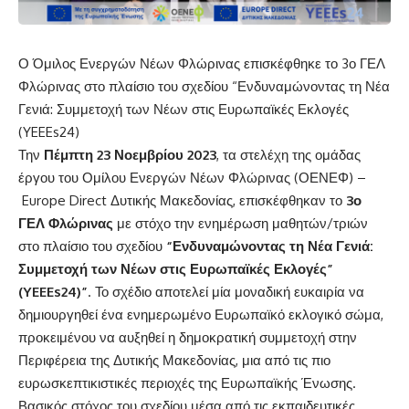
Ο Όμιλος Ενεργών Νέων Φλώρινας επισκέφθηκε το 3ο ΓΕΛ
Φλώρινας στο πλαίσιο του σχεδίου “Ενδυναμώνοντας τη Νέα
Γενιά: Συμμετοχή των Νέων στις Ευρωπαϊκές Εκλογές
(YEEEs24)
Την
Πέμπτη 23 Νοεμβρίου 2023
, τα στελέχη της ομάδας
έργου του
Ομίλου Ενεργών Νέων Φλώρινας (ΟΕΝΕΦ)
–
Europe Direct Δυτικής Μακεδονίας
, επισκέφθηκαν το
3ο
ΓΕΛ Φλώρινας
με στόχο την ενημέρωση μαθητών/τριών
στο πλαίσιο του σχεδίου
“Ενδυναμώνοντας τη Νέα Γενιά:
Συμμετοχή των Νέων στις Ευρωπαϊκές Εκλογές”
(YEEEs24)”
. Το σχέδιο αποτελεί μία μοναδική ευκαιρία να
δημιουργηθεί ένα ενημερωμένο Ευρωπαϊκό εκλογικό σώμα,
προκειμένου να αυξηθεί η δημοκρατική συμμετοχή στην
Περιφέρεια της Δυτικής Μακεδονίας, μια από τις πιο
ευρωσκεπτικιστικές περιοχές της Ευρωπαϊκής Ένωσης.
Βασικός στόχος του σχεδίου μέσα από τις εκπαιδευτικές