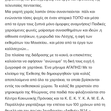
τελευταίας πενταετίας.
Μία γιορτή χαράς λοιπόν όπου συναντιούνται πάλι και
ενώνονται τόσες ψυχές σε έναν ιστορικό ΤΟΠΟ και μέσα
από τα έργα τους ξυπνά μόνο όμορφες αναμνήσεις! Παιδικές
χαρούμενες φωνές, μοίρασμα συναισθημάτων και ιδεών ,η
αίθουσα ενηλίκων, η μυρωδιά του Λέσχης, η αφή των
εκθεμάτων του Μουσείου.. και μέσα από τα έργα των
καλλιτεχνών…
Στα πλαίσια της διάδρασης με το κοινό, οι επισκέπτες
καλούνται να αφήσουν “ανώνυμα” τη δική τους ευχή ή
ζωγραφιά σε χαρτάκια. Ένα μήνυμα ΑΓΑΠΗΣ! Με το
κλείσιμο της Έκθεσης θα δημιουργηθούν τρία κολάζ
αποτελούμενα από όλα τα χαρτάκια, τα οποία βρίσκονται
εντός του εκθεσιακού χώρου. Τα κολάζ θα χαριστούν στο
γηροκομείο της Φλώρινας, στα παιδιά που φιλοξενούνται στο
Κέντρο Κοινωνικής Πρόνοιας και τα Κ. Ε. Κ. Υ. Κ. Α. Μ. Ε. Α.
Παράλληλα γιορτάζουμε την επέτειο των 100 χρόνων από τη
θεμελίωση του πρώην ξενοδοχείου «Διεθνές»,1924 –