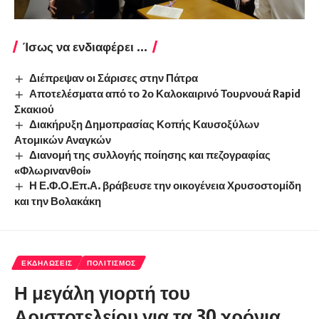
Ίσως να ενδιαφέρει ...
Διέπρεψαν οι Σάρισες στην Πάτρα
Αποτελέσματα από το 2ο Καλοκαιρινό Τουρνουά Rapid
Σκακιού
Διακήρυξη Δημοπρασίας Κοπής Καυσοξύλων
Ατομικών Αναγκών
Διανομή της συλλογής ποίησης και πεζογραφίας
«Φλωρινανθοί»
Η Ε.Φ.Ο.Επ.Α. βράβευσε την οικογένεια Χρυσοστομίδη
και την Βολακάκη
ΕΚΔΗΛΏΣΕΙΣ
ΠΟΛΙΤΙΣΜΌΣ
Η μεγάλη γιορτή του
Αριστοτελείου για τα 30 χρόνια