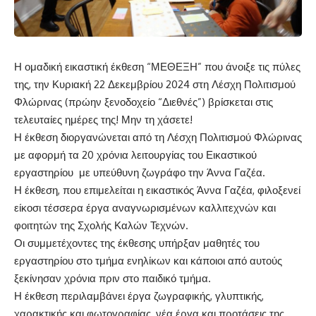
Η ομαδική εικαστική έκθεση “ΜΕΘΕΞΗ” που άνοιξε τις πύλες
της, την Κυριακή 22 Δεκεμβρίου 2024 στη Λέσχη Πολιτισμού
Φλώρινας (πρώην ξενοδοχείο “Διεθνές”) βρίσκεται στις
τελευταίες ημέρες της! Μην τη χάσετε!
Η έκθεση διοργανώνεται από τη Λέσχη Πολιτισμού Φλώρινας
με αφορμή τα 20 χρόνια λειτουργίας του Εικαστικού
εργαστηρίου με υπεύθυνη ζωγράφο την Άννα Γαζέα.
Η έκθεση, που επιμελείται η εικαστικός Άννα Γαζέα, φιλοξενεί
είκοσι τέσσερα έργα αναγνωρισμένων καλλιτεχνών και
φοιτητών της Σχολής Καλών Τεχνών.
Οι συμμετέχοντες της έκθεσης υπήρξαν μαθητές του
εργαστηρίου στο τμήμα ενηλίκων και κάποιοι από αυτούς
ξεκίνησαν χρόνια πριν στο παιδικό τμήμα.
Η έκθεση περιλαμβάνει έργα ζωγραφικής, γλυπτικής,
χαρακτικής και φωτογραφίας, νέα έργα και προτάσεις της