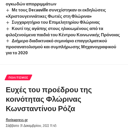
ογκωδών απορριμμάτων
Με τους Decauville συνεχίστηκαν οι εκδηλώσεις
«Χριστουγεννιάτικες Φωτιές στη Φλώρινα»
Συγχαρητήριο του Επιμελητηρίου Φλώρινας
Κουτί της αγάπης στους ηλικιωμένους από τα
φιλοξενούμενα παιδιά του Κέντρου Κοινωνικής Πρόνοιας
Διήμερο διαδικτυακό σεμινάριο επαγγελματικού
προσανατολισμού και συμπλήρωσης Μηχανογραφικού
για το 2020
ΠΟΛΙΤΙΣΜΌΣ
Ευχές του προέδρου της
κοινότητας Φλώρινας
Κωνσταντίνου Ρόζα
florinapress.gr
Σάββατο 31 Δεκεμβρίου, 2022 11:45