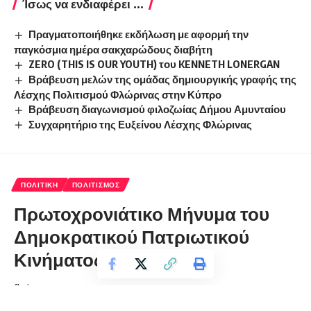
Ίσως να ενδιαφέρει ...
Πραγματοποιήθηκε εκδήλωση με αφορμή την
παγκόσμια ημέρα σακχαρώδους διαβήτη
ZERO (THIS IS OUR YOUTH) του KENNETH LONERGAN
Βράβευση μελών της ομάδας δημιουργικής γραφής της
Λέσχης Πολιτισμού Φλώρινας στην Κύπρο
Βράβευση διαγωνισμού φιλοζωίας Δήμου Αμυνταίου
Συγχαρητήριο της Ευξείνου Λέσχης Φλώρινας
ΠΟΛΙΤΙΚΉ
ΠΟΛΙΤΙΣΜΌΣ
Πρωτοχρονιάτικο Μήνυμα του
Δημοκρατικού Πατριωτικού
Κινήματος ”ΝΙΚΗ”
florinapress.gr
Σάββατο 31 Δεκεμβρίου, 2022 11:20