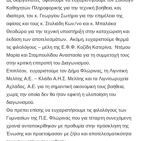
Καθηγητών Πληροφορικής για την τεχνική βοήθεια, και,
ιδιαίτερα, τον κ. Γεωργίου Σωτήριο για την επιμέλεια της
αφίσας και τους κ. Στυλιάδη Κων/νο και κ. Μπαλάκα
Θεοδώρα για την τεχνική υποστήριξη στην καταχώριση και
έκδοση των αποτελεσμάτων. Ακόμη, ευχαριστούμε θερμά
τις φιλολόγους – μέλη της Ε.Φ.Φ. Κοζίδη Κατερίνα, Ντέμου
Μαρία και Σταμπουλίδου Αναστασία για τη συμμετοχή τους
στην κριτική επιτροπή του Διαγωνισμού.
Επιπλέον, ευχαριστούμε τον Δήμο Φλώρινας, τη Λιγνιτική
Μελίτης Α.Ε. – Κλάδο Α.Η.Σ. Μελίτης και τα Λιγνιτωρυχεία
Αχλάδας. Α.Ε. για τη σημαντική οικονομική τους βοήθεια,
χωρίς την οποία δεν θα ήταν εφικτή η υλοποίηση του
διαγωνισμού.
Θα πρέπει επίσης να ευχαριστήσουμε τις φιλολόγους των
Γυμνασίων της Π.Ε. Φλώρινας που για τέταρτη συνεχόμενη
χρονιά ανταποκρίθηκαν με προθυμία στην πρόσκληση της
Ένωσης και προετοίμασαν με ζήλο και αποτελεσματικότητα