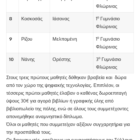
Φλώρινας
ο
8
Κοσκοσάς
Ιάσονας
1
Γυμνάσιο
Φλώρινας
ο
9
Ρίζου
Μελπομένη
1
Γυμνάσιο
Φλώρινας
ο
10
Νάνης
Ορέστης
3
Γυμνάσιο
Φλώρινας
Στους τρεις πρώτους μαθητές δόθηκαν βραβεία και δώρα
από τον χώρο της ψηφιακής τεχνολογίας. Επιπλέον, οι
τέσσερις πρώτοι μαθητές έλαβαν ο καθένας δωροεπιταγή
ύψους 30€ για αγορά βιβλίων ή γραφικής ύλης από
βιβλιοπωλείο της πόλης, ενώ σε όλους τους συμμετέχοντες
απονεμήθηκε αναμνηστικό δίπλωμα.
Όλοι οι μαθητές που συμμετείχαν αξίζουν συγχαρητήρια για
την προσπάθειά τους.
Ως διοργανωτές οφείλουμε να ευχαριστήσουμε τον Σύλλογο