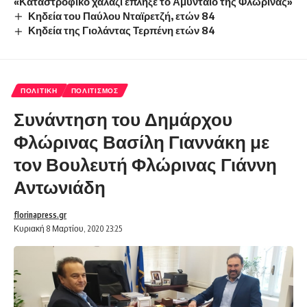
«Καταστροφικό χαλάζι έπληξε το Αμύνταιο της Φλώρινας»
Κηδεία του Παύλου Νταϊρετζή, ετών 84
Κηδεία της Γιολάντας Τερπένη ετών 84
ΠΟΛΙΤΙΚΉ
ΠΟΛΙΤΙΣΜΌΣ
Συνάντηση του Δημάρχου
Φλώρινας Βασίλη Γιαννάκη με
τον Βουλευτή Φλώρινας Γιάννη
Αντωνιάδη
florinapress.gr
Κυριακή 8 Μαρτίου, 2020 23:25