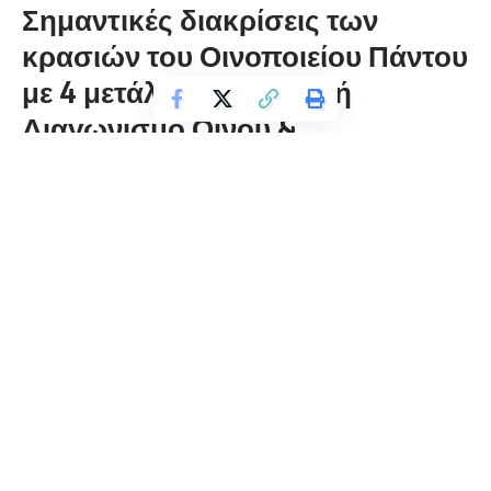
Σημαντικές διακρίσεις των
κρασιών του Οινοποιείου Πάντου
με 4 μετάλλια στο Διεθνή
Διαγωνισμό Οίνου &
Αποσταγμάτων Θεσσαλονίκης
florinapress.gr
Σάββατο 7 Μαρτίου, 2020 12:51