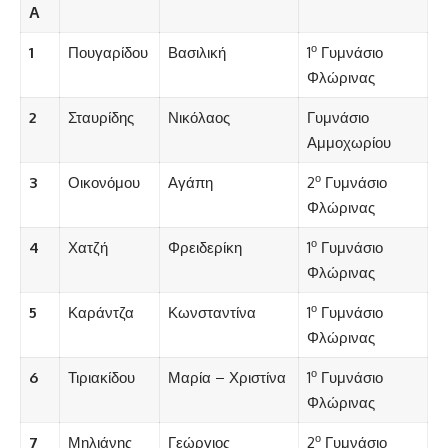
Α
ο
1
Πουγαρίδου
Βασιλική
1
Γυμνάσιο
Φλώρινας
2
Σταυρίδης
Νικόλαος
Γυμνάσιο
Αμμοχωρίου
ο
3
Οικονόμου
Αγάπη
2
Γυμνάσιο
Φλώρινας
ο
4
Χατζή
Φρειδερίκη
1
Γυμνάσιο
Φλώρινας
ο
5
Καράντζα
Κωνσταντίνα
1
Γυμνάσιο
Φλώρινας
ο
6
Τιριακίδου
Μαρία – Χριστίνα
1
Γυμνάσιο
Φλώρινας
ο
7
Μηλιάνης
Γεώργιος
2
Γυμνάσιο