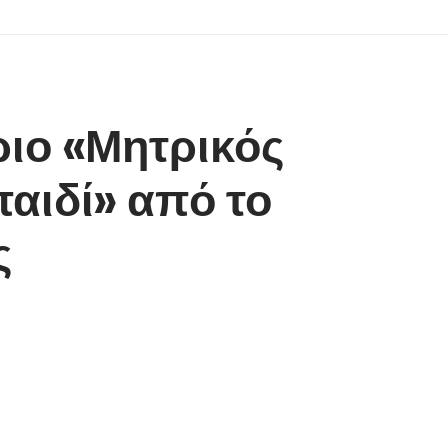
ριο «Μητρικός
αιδί» από το
ς