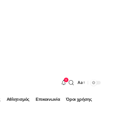
9
Aa
Font
Resizer
ς
Αθλητισμός
Επικοινωνία
Όροι χρήσης