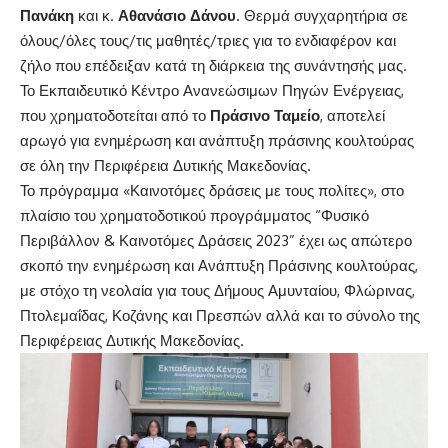
Πανάκη
και κ.
Αθανάσιο Δάνου
. Θερμά συγχαρητήρια σε
όλους/όλες τους/τις μαθητές/τριες για το ενδιαφέρον και
ζήλο που επέδειξαν κατά τη διάρκεια της συνάντησής μας.
Το Εκπαιδευτικό Κέντρο Ανανεώσιμων Πηγών Ενέργειας,
που χρηματοδοτείται από το
Πράσινο Ταμείο
, αποτελεί
αρωγό για ενημέρωση και ανάπτυξη πράσινης κουλτούρας
σε όλη την Περιφέρεια Δυτικής Μακεδονίας.
Το πρόγραμμα «Καινοτόμες δράσεις με τους πολίτες», στο
πλαίσιο του χρηματοδοτικού προγράμματος “Φυσικό
Περιβάλλον & Καινοτόμες Δράσεις 2023” έχει ως απώτερο
σκοπό την ενημέρωση και Ανάπτυξη Πράσινης κουλτούρας,
με στόχο τη νεολαία για τους Δήμους Αμυνταίου, Φλώρινας,
Πτολεμαΐδας, Κοζάνης και Πρεσπών αλλά και το σύνολο της
Περιφέρειας Δυτικής Μακεδονίας.