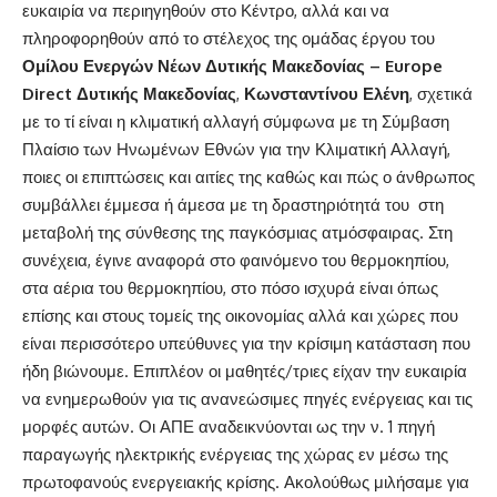
ευκαιρία να περιηγηθούν στο Κέντρο, αλλά και να
πληροφορηθούν από το στέλεχος της ομάδας έργου του
Ομίλου Ενεργών Νέων Δυτικής Μακεδονίας – Europe
Direct Δυτικής Μακεδονίας
,
Κωνσταντίνου Ελένη
, σχετικά
με το τί είναι η κλιματική αλλαγή σύμφωνα με τη Σύμβαση
Πλαίσιο των Ηνωμένων Εθνών για την Κλιματική Αλλαγή,
ποιες οι επιπτώσεις και αιτίες της καθώς και πώς ο άνθρωπος
συμβάλλει έμμεσα ή άμεσα με τη δραστηριότητά του στη
μεταβολή της σύνθεσης της παγκόσμιας ατμόσφαιρας. Στη
συνέχεια, έγινε αναφορά στο φαινόμενο του θερμοκηπίου,
στα αέρια του θερμοκηπίου, στο πόσο ισχυρά είναι όπως
επίσης και στους τομείς της οικονομίας αλλά και χώρες που
είναι περισσότερο υπεύθυνες για την κρίσιμη κατάσταση που
ήδη βιώνουμε. Επιπλέον οι μαθητές/τριες είχαν την ευκαιρία
να ενημερωθούν για τις ανανεώσιμες πηγές ενέργειας και τις
μορφές αυτών. Οι ΑΠΕ αναδεικνύονται ως την ν. 1 πηγή
παραγωγής ηλεκτρικής ενέργειας της χώρας εν μέσω της
πρωτοφανούς ενεργειακής κρίσης. Ακολούθως μιλήσαμε για