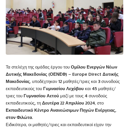
Τα στελέχη της ομάδας έργου του
Ομίλου Ενεργών Νέων
Δυτικής Μακεδονίας (ΟΕΝΕΦ)
–
Europe Direct Δυτικής
Μακεδονίας
,
υποδέχτηκαν
12
μαθητές/τριες και
3
συνοδούς
εκπαιδευτικούς του
Γυμνασίου Λεχόβου
και
45
μαθητές/
τριες του
Γυμνασίου Αετού
μαζί με τους
4
συνοδούς
εκπαιδευτικούς
,
τη
Δευτέρα 22 Απριλίου 2024
, στο
Εκπαιδευτικό Κέντρο Ανανεώσιμων Πηγών Ενέργειας,
στον Φιλώτα
.
Ειδικότερα, οι μαθητές/τριες και εκπαιδευτικοί είχαν την