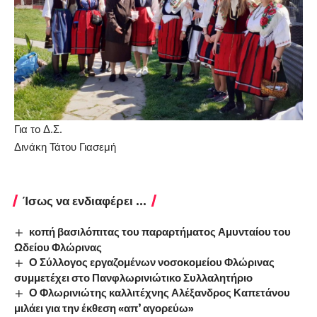
Για το Δ.Σ.
Δινάκη Τάτου Γιασεμή
Ίσως να ενδιαφέρει ...
κοπή βασιλόπιτας του παραρτήματος Αμυνταίου του
Ωδείου Φλώρινας
Ο Σύλλογος εργαζομένων νοσοκομείου Φλώρινας
συμμετέχει στο Πανφλωρινιώτικο Συλλαλητήριο
Ο Φλωρινιώτης καλλιτέχνης Αλέξανδρος Καπετάνου
μιλάει για την έκθεση «απ’ αγορεύω»