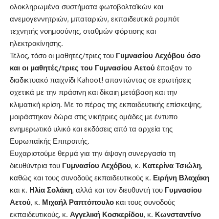
ολοκληρωμένα συστήματα φωτοβολταϊκών και
ανεμογεννητριών, μπαταριών, εκπαιδευτικά ρομπότ
τεχνητής νοημοσύνης, σταθμών φόρτισης και
ηλεκτροκίνησης.
Τέλος, τόσο οι μαθητές/τριες του
Γυμνασίου Λεχόβου όσο
και οι μαθητές/τριες του Γυμνασίου Αετού
έπαιξαν το
διαδικτυακό παιχνίδι Kahoot! απαντώντας σε ερωτήσεις
σχετικά με την πράσινη και δίκαιη μετάβαση και την
κλιματική κρίση. Με το πέρας της εκπαιδευτικής επίσκεψης,
μοιράστηκαν δώρα στις νικήτριες ομάδες με έντυπο
ενημερωτικό υλικό και εκδόσεις από τα αρχεία της
Ευρωπαϊκής Επιτροπής.
Ευχαριστούμε θερμά για την άψογη συνεργασία τη
διευθύντρια του
Γυμνασίου Λεχόβου
, κ.
Κατερίνα Τσιώλη
,
καθώς και τους συνοδούς εκπαιδευτικούς κ.
Ειρήνη Βλαχάκη
και κ.
Ηλία Σολάκη
, αλλά και τον διευθυντή του
Γυμνασίου
Αετού
, κ.
Μιχαήλ Ραπτόπουλο
και τους συνοδούς
εκπαιδευτικούς, κ.
Αγγελική Κοσκερίδου
, κ.
Κωνσταντίνο