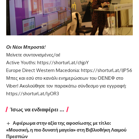
Οι Νέοι Μπροστά!
Μείνετε συντονισμένες/οι!
Active Youths:
https://shorturl.at/chjpY
Europe Direct Western Macedonia:
https://shorturl.at/IJP56
Μπες και εσύ στο κανάλι ενημερώσεων του ΟΕΝΕΦ στο
Viber! Ακολούθησε τον παρακάτω σύνδεσμο για εγγραφή:
https://shorturl.at/lyOR3
Ίσως να ενδιαφέρει ...
Αφιέρωμα στην αξία της αφοσίωσης με τίτλο:
«Μουσική, η πιο δυνατή μαγεία» στη Βιβλιοθήκη Λαιμού
Πρεσπών