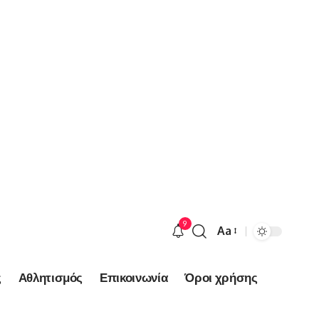
9
Aa
Font
Resizer
ς
Αθλητισμός
Επικοινωνία
Όροι χρήσης