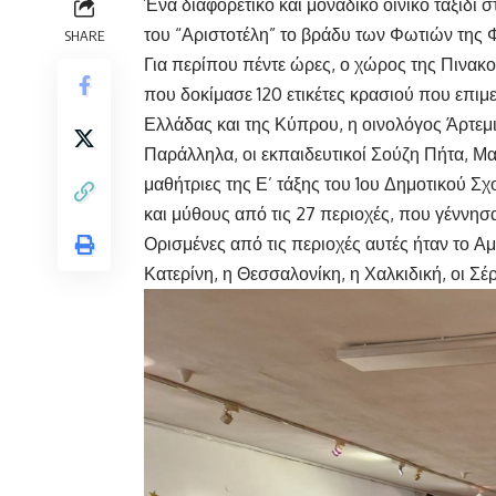
Ένα διαφορετικό και μοναδικό οινικό ταξίδι
του “Αριστοτέλη” το βράδυ των Φωτιών της 
SHARE
Για περίπου πέντε ώρες, ο χώρος της Πιν
που δοκίμασε 120 ετικέτες κρασιού που επιμε
Ελλάδας και της Κύπρου, η οινολόγος Άρτεμ
Παράλληλα, οι εκπαιδευτικοί Σούζη Πήτα, Μα
μαθήτριες της Ε’ τάξης του 1ου Δημοτικού Σ
και μύθους από τις 27 περιοχές, που γέννη
Ορισμένες από τις περιοχές αυτές ήταν το Α
Κατερίνη, η Θεσσαλονίκη, η Χαλκιδική, οι Σέρ