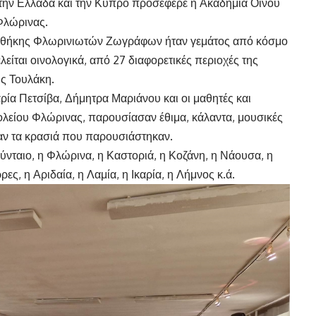
 στην Ελλάδα και την Κύπρο προσέφερε η Ακαδημία Οίνου
Φλώρινας.
ακοθήκης Φλωρινιωτών Ζωγράφων ήταν γεμάτος από κόσμο
λείται οινολογικά, από 27 διαφορετικές περιοχές της
ις Τουλάκη.
ρία Πετσίβα, Δήμητρα Μαριάνου και οι μαθητές και
χολείου Φλώρινας, παρουσίασαν έθιμα, κάλαντα, μουσικές
σαν τα κρασιά που παρουσιάστηκαν.
μύνταιο, η Φλώρινα, η Καστοριά, η Κοζάνη, η Νάουσα, η
ρες, η Αριδαία, η Λαμία, η Ικαρία, η Λήμνος κ.ά.