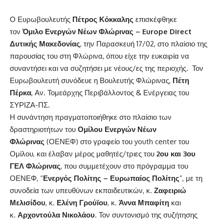
Ο Ευρωβουλευτής
Πέτρος Κόκκαλης
επισκέφθηκε
τον
Όμιλο Ενεργών Νέων Φλώρινας – Europe Direct
Δυτικής Μακεδονίας
, την Παρασκευή 17/02, στο πλαίσιο της
παρουσίας του στη Φλώρινα, όπου είχε την ευκαιρία να
συναντήσει και να συζητήσει με νέους/ες της περιοχής. Τον
Ευρωβουλευτή συνόδευε η Βουλευτής Φλώρινας,
Πέτη
Πέρκα
, Αν. Τομεάρχης Περιβάλλοντος & Ενέργειας του
ΣΥΡΙΖΑ-ΠΣ.
Η συνάντηση πραγματοποιήθηκε στο πλαίσιο των
δραστηριοτήτων του
Ομίλου Ενεργών Νέων
Φλώρινας
(ΟΕΝΕΦ) στο γραφείο του youth center του
Ομίλου, και έλαβαν μέρος μαθητές/τριες του
2ου και 3ου
ΓΕΛ Φλώρινας
, που συμμετέχουν στο πρόγραμμα του
ΟΕΝΕΦ, “
Ενεργός Πολίτης – Ευρωπαίος Πολίτης
”, με τη
συνοδεία των υπευθύνων εκπαιδευτικών, κ.
Ζαφειριώ
Μελισίδου
, κ.
Ελένη Γρούϊου
, κ.
Άννα Μπαφίτη
και
κ.
Αρχοντούλα Νικολάου
. Τον συντονισμό της συζήτησης