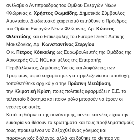
ανέλαβε ο Αντιπρόεδρος του Ομίλου Ενεργών Νέων
Φλώρινας κ.
Χρήστος Θωμαΐδης
, Δημοτικός Σύμβουλος
Αμυνταίου. Διαδικτυακό χαιρετισμό απηύθυνε ο Πρόεδρος
του Ομίλου Ενεργών Νέων Φλώρινας, Δρ.
Κώστας
Φιλιππίδης
και ο Επικεφαλής του Europe Direct Δυτικής
Μακεδονίας, Δρ.
Κωνσταντίνος Στεργίου
.
Ο κ.
Πέτρος Κόκκαλης
ως Ευρωβουλευτής της Ομάδας της
Αριστεράς GUE-NGL και μέλος της Επιτροπής
Περιβάλλοντος, Δημόσιας Υγείας και Ασφάλειας των
Τροφίμων, αφού ευχαρίστησε για τη φιλοξενία και υποδοχή,
τοποθετήθηκε αρχικά για την
Πράσινη Μετάβαση
,
την
Κλιματική Κρίση
, ποιες πολιτικές εφαρμόζει η Ε.Ε. το
τελευταίο διάστημα και ποιον ρόλο μπορούν να έχουν οι
νέοι/ες σε αυτές.
Κατά τη διάρκεια της συνάντησης, οι νέοι και νέες είχαν την
ευκαιρία να θέσουν τα ερωτήματα και τους προβληματισμούς
τους, προκειμένου να διεξαχθεί ένας γόνιμος και
παραγωγικός διάλογος, αλλά και δόθηκε το κίνητρο να