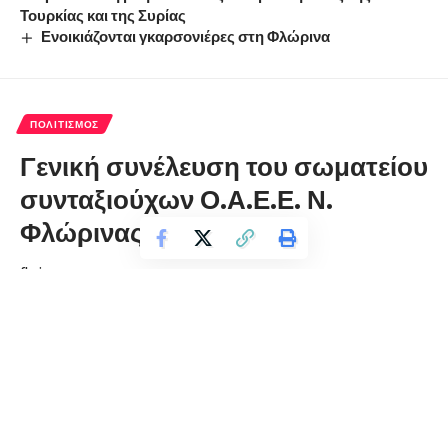
Τουρκίας και της Συρίας
Ενοικιάζονται γκαρσονιέρες στη Φλώρινα
ΠΟΛΙΤΙΣΜΌΣ
Γενική συνέλευση του σωματείου
συνταξιούχων Ο.Α.Ε.Ε. Ν.
Φλώρινας
florinapress.gr
Πέμπτη 2 Μαρτίου, 2023 12:08
Το διοικητικό συμβούλιο βάσει των άρθρων 12,13,21,22 του
καταστατικού του συλλόγου συγκαλεί σε τακτική γενική
η
εκλογοαπολογιστική συνέλευση των μελών για την 12
Μαρτίου 2023 ημέρα Κυριακή και ώρα 10:30 π.μ. στην