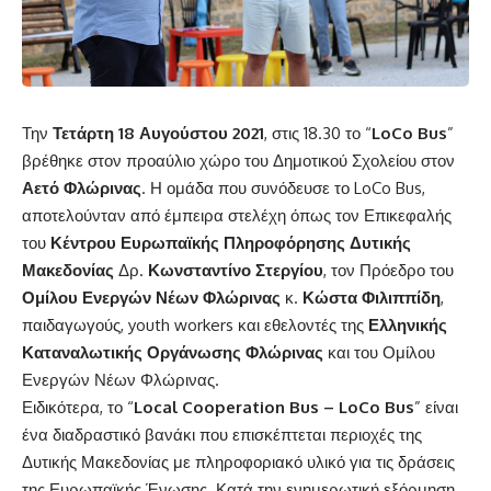
Την
Τετάρτη 18 Αυγούστου 2021
, στις 18.30 το “
LoCo Bus
”
βρέθηκε στον προαύλιο χώρο του Δημοτικού Σχολείου στον
Αετό Φλώρινας
. Η ομάδα που συνόδευσε το LoCo Bus,
αποτελούνταν από έμπειρα στελέχη όπως τον Επικεφαλής
του
Κέντρου Ευρωπαϊκής Πληροφόρησης Δυτικής
Μακεδονίας
Δρ.
Κωνσταντίνο Στεργίου
, τον Πρόεδρο του
Ομίλου Ενεργών Νέων Φλώρινας
κ.
Κώστα Φιλιππίδη
,
παιδαγωγούς, youth workers και εθελοντές της
Ελληνικής
Καταναλωτικής Οργάνωσης Φλώρινας
και του Ομίλου
Ενεργών Νέων Φλώρινας.
Ειδικότερα, το “
Local Cooperation Bus – LoCo Bus
” είναι
ένα διαδραστικό βανάκι που επισκέπτεται περιοχές της
Δυτικής Μακεδονίας με πληροφοριακό υλικό για τις δράσεις
της Ευρωπαϊκής Ένωσης. Κατά την ενημερωτική εξόρμηση,