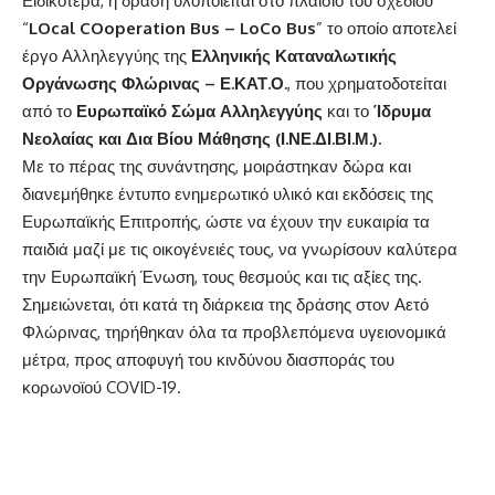
Ειδικότερα, η δράση υλοποιείται στο πλαίσιο του σχεδίου
“
LOcal COoperation Bus – LoCo Bus
” το οποίο αποτελεί
έργο Αλληλεγγύης της
Ελληνικής Καταναλωτικής
Οργάνωσης Φλώρινας – Ε.ΚΑΤ.Ο.
, που χρηματοδοτείται
από το
Ευρωπαϊκό Σώμα Αλληλεγγύης
και το
Ίδρυμα
Νεολαίας και Δια Βίου Μάθησης (Ι.ΝΕ.ΔΙ.ΒΙ.Μ.).
Με το πέρας της συνάντησης, μοιράστηκαν δώρα και
διανεμήθηκε έντυπο ενημερωτικό υλικό και εκδόσεις της
Ευρωπαϊκής Επιτροπής, ώστε να έχουν την ευκαιρία τα
παιδιά μαζί με τις οικογένειές τους, να γνωρίσουν καλύτερα
την Ευρωπαϊκή Ένωση, τους θεσμούς και τις αξίες της.
Σημειώνεται, ότι κατά τη διάρκεια της δράσης στον Αετό
Φλώρινας, τηρήθηκαν όλα τα προβλεπόμενα υγειονομικά
μέτρα, προς αποφυγή του κινδύνου διασποράς του
κορωνοϊού COVID-19.