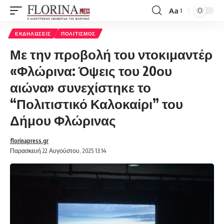
Aa
Font
Resizer
ΕΚΔΗΛΏΣΕΙΣ
ΠΟΛΙΤΙΣΜΌΣ
Με την προβολή του ντοκιμαντέρ
«Φλώρινα: Όψεις του 20ου
αιώνα» συνεχίστηκε το
“Πολιτιστικό Καλοκαίρι” του
Δήμου Φλώρινας
florinapress.gr
Παρασκευή 22 Αυγούστου, 2025 13:14