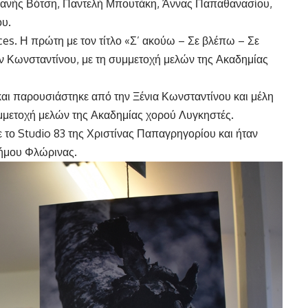
Φανής Βότση, Παντελή Μπουτάκη, Άννας Παπαθανασίου,
ου.
s. Η πρώτη με τον τίτλο «Σ’ ακούω – Σε βλέπω – Σε
 Κωνσταντίνου, με τη συμμετοχή μελών της Ακαδημίας
 και παρουσιάστηκε από την Ξένια Κωνσταντίνου και μέλη
υμμετοχή μελών της Ακαδημίας χορού Λυγκηστές.
 το Studio 83 της Χριστίνας Παπαγρηγορίου και ήταν
Δήμου Φλώρινας.