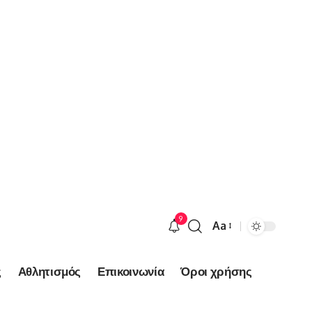
9
Aa
Font
Resizer
ς
Αθλητισμός
Επικοινωνία
Όροι χρήσης