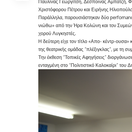
Παυλίνας Γεωργίτση, Δέσποινας Αμπατζή, 
Χριστόφορου Πέτρου και Ειρήνης Ηλιοπούλ
Παράλληλα, παρουσιάστηκαν δύο perfomance
νιώθω» από την Ήρα Κολώνη και τον Συμεών
χορού Λυγκηστές.
Η δεύτερη είχε τον τίτλο «Απο- κέντρ-ουσα»
της θεατρικής ομάδας “πλέξιγκλας”, με τη σ
Την έκθεση “Τοπικές Αφηγήσεις” διοργάνωσε
ενταγμένη στο “Πολιτιστικό Καλοκαίρι” του 