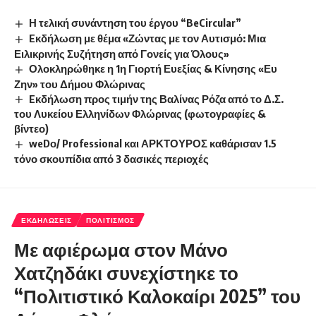
Η τελική συνάντηση του έργου “BeCircular”
Eκδήλωση με θέμα «Ζώντας με τον Αυτισμό: Μια
Ειλικρινής Συζήτηση από Γονείς για Όλους»
Ολοκληρώθηκε η 1η Γιορτή Ευεξίας & Κίνησης «Ευ
Ζην» του Δήμου Φλώρινας
Eκδήλωση προς τιμήν της Βαλίνας Ρόζα από το Δ.Σ.
του Λυκείου Ελληνίδων Φλώρινας (φωτογραφίες &
βίντεο)
weDο/ Professional και ΑΡΚΤΟΥΡΟΣ καθάρισαν 1.5
τόνο σκουπίδια από 3 δασικές περιοχές
ΕΚΔΗΛΏΣΕΙΣ
ΠΟΛΙΤΙΣΜΌΣ
Με αφιέρωμα στον Μάνο
Χατζηδάκι συνεχίστηκε το
“Πολιτιστικό Καλοκαίρι 2025” του