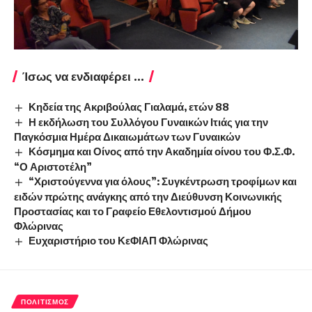
Ίσως να ενδιαφέρει ...
Κηδεία της Ακριβούλας Γιαλαμά, ετών 88
Η εκδήλωση του Συλλόγου Γυναικών Ιτιάς για την
Παγκόσμια Ημέρα Δικαιωμάτων των Γυναικών
Κόσμημα και Οίνος από την Ακαδημία οίνου του Φ.Σ.Φ.
“Ο Αριστοτέλη”
“Χριστούγεννα για όλους”: Συγκέντρωση τροφίμων και
ειδών πρώτης ανάγκης από την Διεύθυνση Κοινωνικής
Προστασίας και το Γραφείο Εθελοντισμού Δήμου
Φλώρινας
Ευχαριστήριο του ΚεΦΙΑΠ Φλώρινας
ΠΟΛΙΤΙΣΜΌΣ