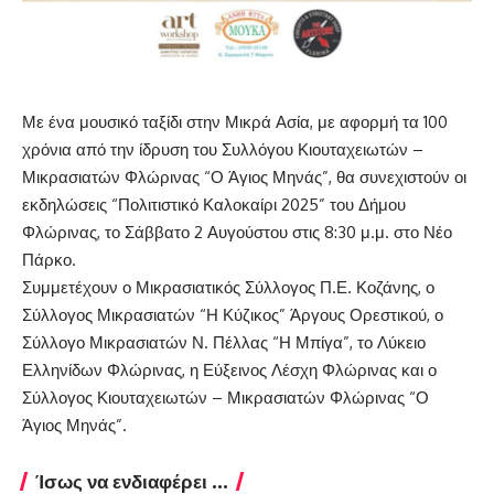
Με ένα μουσικό ταξίδι στην Μικρά Ασία, με αφορμή τα 100
χρόνια από την ίδρυση του Συλλόγου Κιουταχειωτών –
Μικρασιατών Φλώρινας “Ο Άγιος Μηνάς”, θα συνεχιστούν οι
εκδηλώσεις “Πολιτιστικό Καλοκαίρι 2025” του Δήμου
Φλώρινας, το Σάββατο 2 Αυγούστου στις 8:30 μ.μ. στο Νέο
Πάρκο.
Συμμετέχουν ο Μικρασιατικός Σύλλογος Π.Ε. Κοζάνης, ο
Σύλλογος Μικρασιατών “Η Κύζικος” Άργους Ορεστικού, ο
Σύλλογο Μικρασιατών Ν. Πέλλας “Η Μπίγα”, το Λύκειο
Ελληνίδων Φλώρινας, η Εύξεινος Λέσχη Φλώρινας και ο
Σύλλογος Κιουταχειωτών – Μικρασιατών Φλώρινας “Ο
Άγιος Μηνάς”.
Ίσως να ενδιαφέρει ...