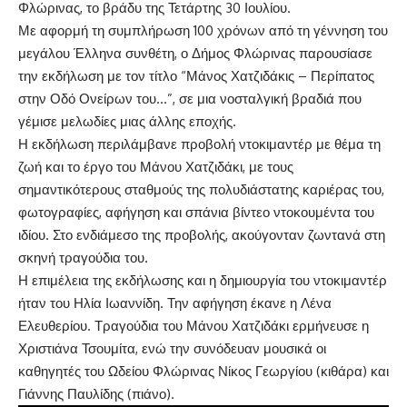
Φλώρινας, το βράδυ της Τετάρτης 30 Ιουλίου.
Με αφορμή τη συμπλήρωση 100 χρόνων από τη γέννηση του
μεγάλου Έλληνα συνθέτη, ο Δήμος Φλώρινας παρουσίασε
την εκδήλωση με τον τίτλο “Μάνος Χατζιδάκις – Περίπατος
στην Οδό Ονείρων του…”, σε μια νοσταλγική βραδιά που
γέμισε μελωδίες μιας άλλης εποχής.
Η εκδήλωση περιλάμβανε προβολή ντοκιμαντέρ με θέμα τη
ζωή και το έργο του Μάνου Χατζιδάκι, με τους
σημαντικότερους σταθμούς της πολυδιάστατης καριέρας του,
φωτογραφίες, αφήγηση και σπάνια βίντεο ντοκουμέντα του
ιδίου. Στο ενδιάμεσο της προβολής, ακούγονταν ζωντανά στη
σκηνή τραγούδια του.
Η επιμέλεια της εκδήλωσης και η δημιουργία του ντοκιμαντέρ
ήταν του Ηλία Ιωαννίδη. Την αφήγηση έκανε η Λένα
Ελευθερίου. Τραγούδια του Μάνου Χατζιδάκι ερμήνευσε η
Χριστιάνα Τσουμίτα, ενώ την συνόδευαν μουσικά οι
καθηγητές του Ωδείου Φλώρινας Νίκος Γεωργίου (κιθάρα) και
Γιάννης Παυλίδης (πιάνο).