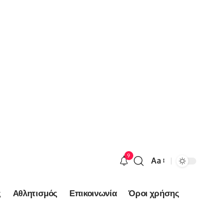
9
Aa
Font
Resizer
ς
Αθλητισμός
Επικοινωνία
Όροι χρήσης